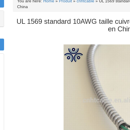
You are here:
Home
»
Produit
»
cnhtcable
»
UL 1569 standar
China
UL 1569 standard 10AWG taille cuivr
en Chi