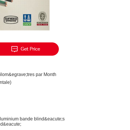
ilom&egrave;tres par Month
ntale)
luminium bande blind&eacute;s
nd&eacute;