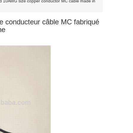
d 10AWG size copper conductor MC cable made in
e conducteur câble MC fabriqué
ne