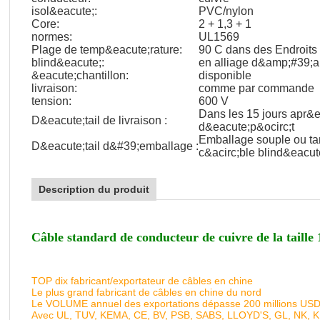
isol&eacute;:
PVC/nylon
Core:
2 + 1,3 + 1
normes:
UL1569
Plage de temp&eacute;rature:
90 C dans des Endroits
blind&eacute;:
en alliage d&amp;#39;a
&eacute;chantillon:
disponible
livraison:
comme par commande
tension:
600 V
Dans les 15 jours apr&e
D&eacute;tail de livraison :
d&eacute;p&ocirc;t
Emballage souple ou ta
D&eacute;tail d&#39;emballage :
c&acirc;ble blind&eacu
Description du produit
Câble standard de conducteur de cuivre de la taill
TOP dix fabricant/exportateur de câbles en chine
Le plus grand fabricant de câbles en chine du nord
Le VOLUME annuel des exportations dépasse 200 millions US
Avec UL, TUV, KEMA, CE, BV, PSB, SABS, LLOYD'S, GL, NK, 