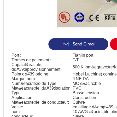
Port :
Tianjin port
Termes de paiement :
T/T
Capacit&eacute;
500 Kilom&egrave;tre/K
d&#39;approvisionnement :
Point d&#39;origine:
Hebei La chine( contine
Marque nom:
RNE DA
Num&eacute;ro de Type:
MC c&acirc;ble
Mat&eacute;riel d&#39;isolation:
PVC
Type:
Basse tension
Application:
Construction
Mat&eacute;riel de conducteur:
Cuivre
Veste:
en alliage d&amp;#39;a
nom:
10 AWG c&acirc;ble bli
conducteur:
cuivre