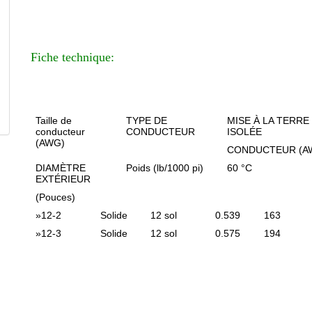
Fiche technique:
Taille de
TYPE DE
MISE À LA TERRE
conducteur
CONDUCTEUR
ISOLÉE
(AWG)
CONDUCTEUR (A
DIAMÈTRE
Poids (lb/1000 pi)
60 °C
EXTÉRIEUR
(Pouces)
»
12-2
Solide
12 sol
0.539
163
»
12-3
Solide
12 sol
0.575
194