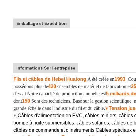
Emballage et Expédition
Informations Sur l'entreprise
Fils et câbles de Hebei Huatong
A été créée en
1993
, Cou
possédons plus de
420
Ensembles de matériel de fabrication et
2
d'essai.
Notre capacité de production annuelle est
5 milliards d
dont
150
Sont des techniciens. Basé sur la gestion scientifique
grande échelle dans l'industrie du fil et du câble.
V
Tension jus
E,
Câbles d'alimentation en PVC, câbles miniers, câbles 
pompe à huile submersibles, câbles solaires, câbles de b
câbles de commande et d'instruments,
Câbles spéciaux e