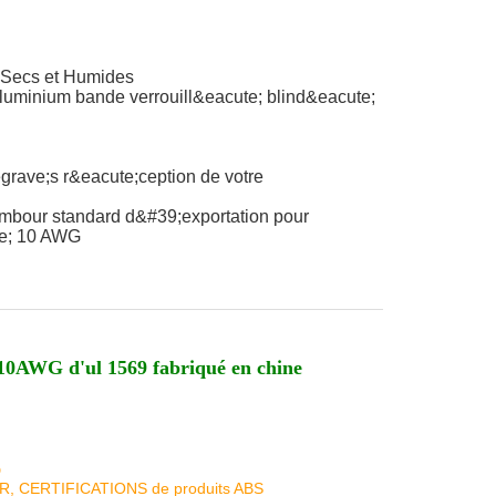
 Secs et Humides
luminium bande verrouill&eacute; blind&eacute;
grave;s r&eacute;ception de votre
mbour standard d&#39;exportation pour
te; 10 AWG
e 10AWG d'ul 1569 fabriqué en chine
D
KR, CERTIFICATIONS de produits ABS