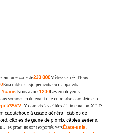
vrant une zone de
230 000
Mètres carrés. Nous
50
Ensembles d'équipements ou d'appareils
e Yuans
.
Nous avons
1200
Les employeurs,
, nous sommes maintenant une entreprise complète et à
qu'à
35KV
,
Y compris les câbles d'alimentation X L P
en caoutchouc à usage général, câbles de
ord, câbles de gaine de plomb, câbles aériens,
t
C. les produits sont exportés vers
États-unis,