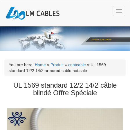
T
o
g
g
l
e
n
a
v
i
You are here:
Home
»
Produit
»
cnhtcable
»
UL 1569
g
standard 12/2 14/2 armored cable hot sale
a
t
UL 1569 standard 12/2 14/2 câble
i
blindé Offre Spéciale
o
n