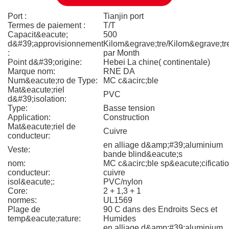
Port :
Tianjin port
Termes de paiement :
T/T
Capacit&eacute;
500
d&#39;approvisionnement
Kilom&egrave;tre/Kilom&egrave;tr
:
par Month
Point d&#39;origine:
Hebei La chine( continentale)
Marque nom:
RNE DA
Num&eacute;ro de Type:
MC c&acirc;ble
Mat&eacute;riel
PVC
d&#39;isolation:
Type:
Basse tension
Application:
Construction
Mat&eacute;riel de
Cuivre
conducteur:
en alliage d&amp;#39;aluminium
Veste:
bande blind&eacute;s
nom:
MC c&acirc;ble sp&eacute;cificati
conducteur:
cuivre
isol&eacute;:
PVC/nylon
Core:
2 + 1,3 + 1
normes:
UL1569
Plage de
90 C dans des Endroits Secs et
temp&eacute;rature:
Humides
en alliage d&amp;#39;aluminium