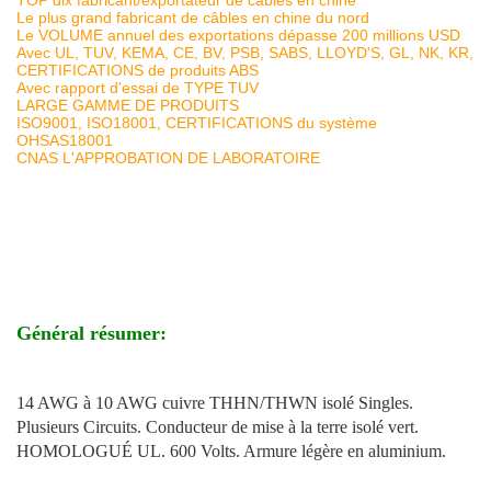
TOP dix fabricant/exportateur de câbles en chine
Le plus grand fabricant de câbles en chine du nord
Le VOLUME annuel des exportations dépasse 200 millions USD
Avec UL, TUV, KEMA, CE, BV, PSB, SABS, LLOYD'S, GL, NK, KR,
CERTIFICATIONS de produits ABS
Avec rapport d'essai de TYPE TUV
LARGE GAMME DE PRODUITS
ISO9001, ISO18001, CERTIFICATIONS du système
OHSAS18001
CNAS L'APPROBATION DE LABORATOIRE
Général résumer:
14 AWG à 10 AWG cuivre THHN/THWN isolé Singles.
Plusieurs Circuits. Conducteur de mise à la terre isolé vert.
HOMOLOGUÉ UL. 600 Volts. Armure légère en aluminium.