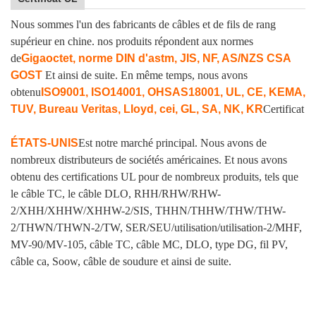
Nous sommes l'un des fabricants de câbles et de fils de rang
supérieur en chine. nos produits répondent aux normes
de
Gigaoctet, norme DIN d'astm, JIS, NF, AS/NZS CSA
GOST
Et ainsi de suite. En même temps, nous avons
obtenu
ISO9001, ISO14001, OHSAS18001, UL, CE, KEMA,
TUV, Bureau Veritas, Lloyd, cei, GL, SA, NK, KR
Certificat
ÉTATS-UNIS
Est notre marché principal. Nous avons de
nombreux distributeurs de sociétés américaines. Et nous avons
obtenu des certifications UL pour de nombreux produits, tels que
le câble TC, le câble DLO, RHH/RHW/RHW-
2/XHH/XHHW/XHHW-2/SIS, THHN/THHW/THW/THW-
2/THWN/THWN-2/TW, SER/SEU/utilisation/utilisation-2/MHF,
MV-90/MV-105, câble TC, câble MC, DLO, type DG, fil PV,
câble ca, Soow, câble de soudure et ainsi de suite.