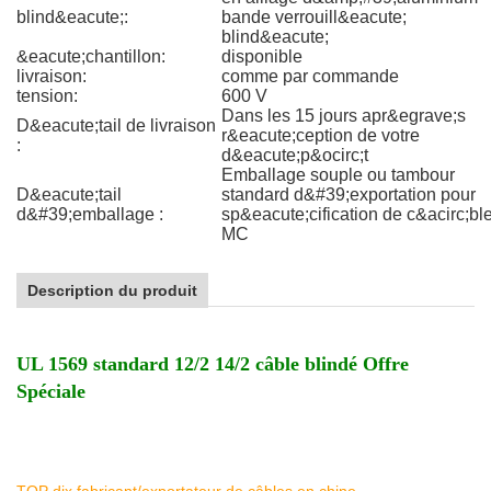
blind&eacute;:
bande verrouill&eacute;
blind&eacute;
&eacute;chantillon:
disponible
livraison:
comme par commande
tension:
600 V
Dans les 15 jours apr&egrave;s
D&eacute;tail de livraison
r&eacute;ception de votre
:
d&eacute;p&ocirc;t
Emballage souple ou tambour
D&eacute;tail
standard d&#39;exportation pour
d&#39;emballage :
sp&eacute;cification de c&acirc;bl
MC
Description du produit
UL 1569 standard 12/2 14/2 câble blindé Offre
Spéciale