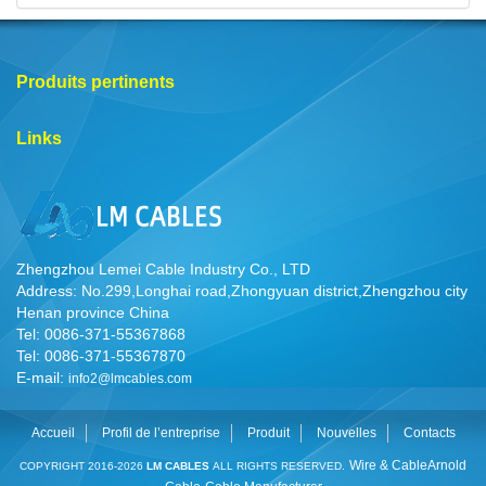
Produits pertinents
Links
Zhengzhou Lemei Cable Industry Co., LTD
Address: No.299,Longhai road,Zhongyuan district,Zhengzhou city
Henan province China
Tel: 0086-371-55367868
Tel: 0086-371-55367870
E-mail:
info2@lmcables.com
Accueil
Profil de l’entreprise
Produit
Nouvelles
Contacts
Wire & Cable
Arnold
COPYRIGHT 2016-2026
LM CABLES
ALL RIGHTS RESERVED.