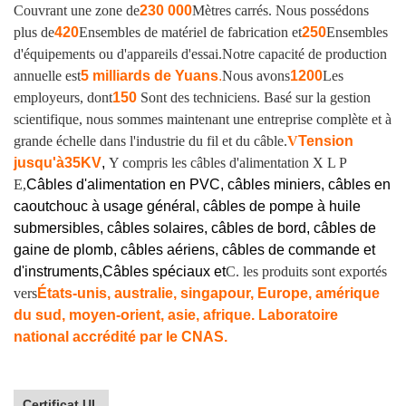
Couvrant une zone de
230 000
Mètres carrés. Nous possédons
plus de
420
Ensembles de matériel de fabrication et
250
Ensembles
d'équipements ou d'appareils d'essai.
Notre capacité de production
annuelle est
5 milliards de Yuans
.
Nous avons
1200
Les
employeurs, dont
150
Sont des techniciens. Basé sur la gestion
scientifique, nous sommes maintenant une entreprise complète et à
grande échelle dans l'industrie du fil et du câble.
V
Tension
jusqu'à
35KV
,
Y compris les câbles d'alimentation X L P
E,
Câbles d'alimentation en PVC, câbles miniers, câbles en
caoutchouc à usage général, câbles de pompe à huile
submersibles, câbles solaires, câbles de bord, câbles de
gaine de plomb, câbles aériens, câbles de commande et
d'instruments,
Câbles spéciaux et
C. les produits sont exportés
vers
États-unis, australie, singapour, Europe, amérique
du sud, moyen-orient, asie, afrique. Laboratoire
national accrédité par le CNAS.
Certificat UL