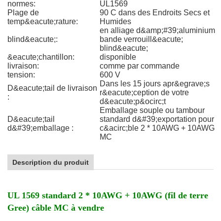
normes:
UL1569
Plage de
90 C dans des Endroits Secs et
temp&eacute;rature:
Humides
en alliage d&amp;#39;aluminium
blind&eacute;:
bande verrouill&eacute;
blind&eacute;
&eacute;chantillon:
disponible
livraison:
comme par commande
tension:
600 V
Dans les 15 jours apr&egrave;s
D&eacute;tail de livraison
r&eacute;ception de votre
:
d&eacute;p&ocirc;t
Emballage souple ou tambour
D&eacute;tail
standard d&#39;exportation pour
d&#39;emballage :
c&acirc;ble 2 * 10AWG + 10AWG
MC
Description du produit
UL 1569 standard 2 * 10AWG + 10AWG (fil de terre
Gree) câble MC à vendre