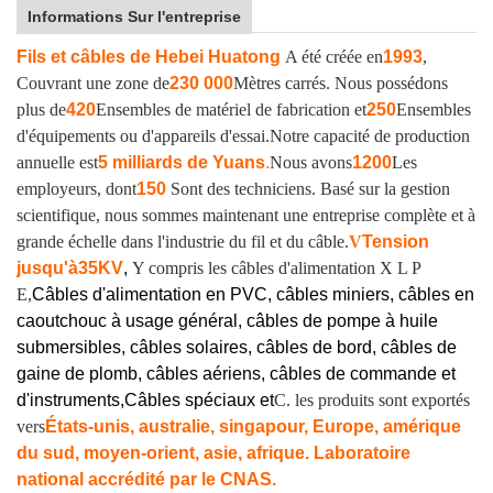
Informations Sur l'entreprise
Fils et câbles de Hebei Huatong
A été créée en
1993
,
Couvrant une zone de
230 000
Mètres carrés. Nous possédons
plus de
420
Ensembles de matériel de fabrication et
250
Ensembles
d'équipements ou d'appareils d'essai.
Notre capacité de production
annuelle est
5 milliards de Yuans
.
Nous avons
1200
Les
employeurs, dont
150
Sont des techniciens. Basé sur la gestion
scientifique, nous sommes maintenant une entreprise complète et à
grande échelle dans l'industrie du fil et du câble.
V
Tension
jusqu'à
35KV
,
Y compris les câbles d'alimentation X L P
E,
Câbles d'alimentation en PVC, câbles miniers, câbles en
caoutchouc à usage général, câbles de pompe à huile
submersibles, câbles solaires, câbles de bord, câbles de
gaine de plomb, câbles aériens, câbles de commande et
d'instruments,
Câbles spéciaux et
C. les produits sont exportés
vers
États-unis, australie, singapour, Europe, amérique
du sud, moyen-orient, asie, afrique. Laboratoire
national accrédité par le CNAS.