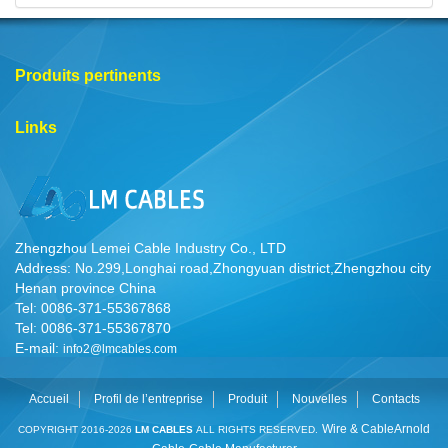
Produits pertinents
Links
Zhengzhou Lemei Cable Industry Co., LTD
Address: No.299,Longhai road,Zhongyuan district,Zhengzhou city
Henan province China
Tel: 0086-371-55367868
Tel: 0086-371-55367870
E-mail:
info2@lmcables.com
Accueil
Profil de l’entreprise
Produit
Nouvelles
Contacts
Wire & Cable
Arnold
COPYRIGHT 2016-2026
LM CABLES
ALL RIGHTS RESERVED.