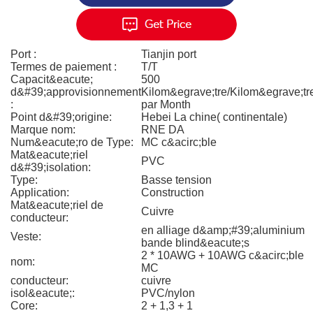
Port :
Tianjin port
Termes de paiement :
T/T
Capacit&eacute;
500
d&#39;approvisionnement
Kilom&egrave;tre/Kilom&egrave;tr
:
par Month
Point d&#39;origine:
Hebei La chine( continentale)
Marque nom:
RNE DA
Num&eacute;ro de Type:
MC c&acirc;ble
Mat&eacute;riel
PVC
d&#39;isolation:
Type:
Basse tension
Application:
Construction
Mat&eacute;riel de
Cuivre
conducteur:
en alliage d&amp;#39;aluminium
Veste:
bande blind&eacute;s
2 * 10AWG + 10AWG c&acirc;ble
nom:
MC
conducteur:
cuivre
isol&eacute;:
PVC/nylon
Core:
2 + 1,3 + 1