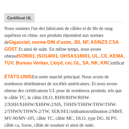
Certificat UL
Nous sommes l'un des fabricants de câbles et de fils de rang
supérieur en chine. nos produits répondent aux normes
de
Gigaoctet, norme DIN d'astm, JIS, NF, AS/NZS CSA
GOST
Et ainsi de suite. En même temps, nous avons
obtenu
ISO9001, ISO14001, OHSAS18001, UL, CE, KEMA,
TUV, Bureau Veritas, Lloyd, cei, GL, SA, NK, KR
Certificat
ÉTATS-UNIS
Est notre marché principal. Nous avons de
nombreux distributeurs de sociétés américaines. Et nous avons
obtenu des certifications UL pour de nombreux produits, tels que
le câble TC, le câble DLO, RHH/RHW/RHW-
2/XHH/XHHW/XHHW-2/SIS, THHN/THHW/THW/THW-
2/THWN/THWN-2/TW, SER/SEU/utilisation/utilisation-2/MHF,
MV-90/MV-105, câble TC, câble MC, DLO, type DG, fil PV,
câble ca, Soow, câble de soudure et ainsi de suite.