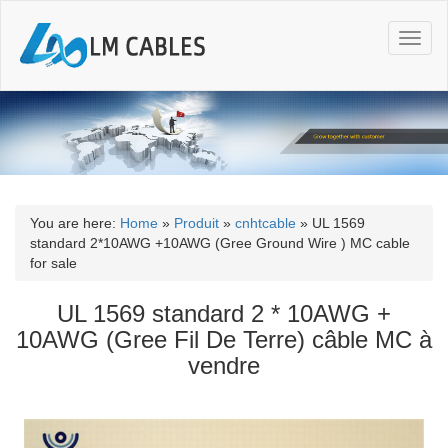
T
o
g
g
l
e
n
a
v
i
You are here:
Home
»
Produit
»
cnhtcable
»
UL 1569
g
standard 2*10AWG +10AWG (Gree Ground Wire ) MC cable
a
for sale
t
i
UL 1569 standard 2 * 10AWG +
o
10AWG (Gree Fil De Terre) câble MC à
n
vendre