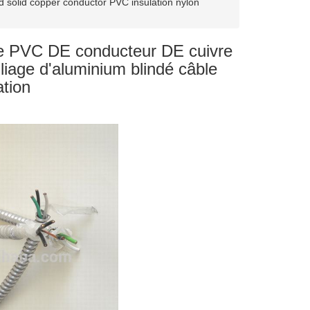
 solid copper conductor PVC insulation nylon
 de PVC DE conducteur DE cuivre
liage d'aluminium blindé câble
ation