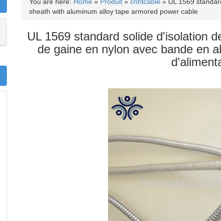
You are here:
Home
»
Produit
»
cnhtcable
»
UL 1569 standard
sheath with aluminum alloy tape armored power cable
UL 1569 standard solide d'isolation
de gaine en nylon avec bande en al
d'aliment