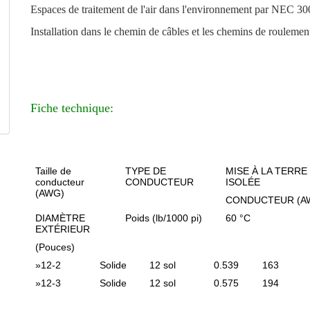
Espaces de traitement de l'air dans l'environnement par NEC 30
Installation dans le chemin de câbles et les chemins de rouleme
Fiche technique:
Taille de
TYPE DE
MISE À LA TERRE
conducteur
CONDUCTEUR
ISOLÉE
(AWG)
CONDUCTEUR (A
DIAMÈTRE
Poids (lb/1000 pi)
60 °C
EXTÉRIEUR
(Pouces)
»
12-2
Solide
12 sol
0.539
163
»
12-3
Solide
12 sol
0.575
194