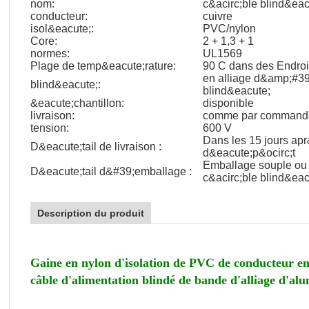
nom:
c&acirc;ble blind&eac
conducteur:
cuivre
isol&eacute;:
PVC/nylon
Core:
2 + 1,3 + 1
normes:
UL1569
Plage de temp&eacute;rature:
90 C dans des Endroi
en alliage d&amp;#39
blind&eacute;:
blind&eacute;
&eacute;chantillon:
disponible
livraison:
comme par command
tension:
600 V
Dans les 15 jours apr
D&eacute;tail de livraison :
d&eacute;p&ocirc;t
Emballage souple ou 
D&eacute;tail d&#39;emballage :
c&acirc;ble blind&eac
Description du produit
Gaine en nylon d'isolation de PVC de conducteur en 
câble d'alimentation blindé de bande d'alliage d'al