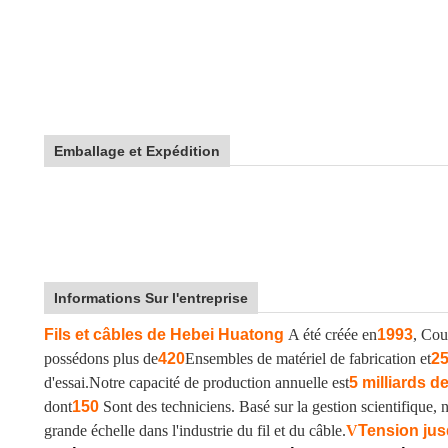
Emballage et Expédition
Informations Sur l'entreprise
Fils et câbles de Hebei Huatong
A été créée en
1993
, Cou
possédons plus de
420
Ensembles de matériel de fabrication et
2
d'essai.
Notre capacité de production annuelle est
5 milliards d
dont
150
Sont des techniciens. Basé sur la gestion scientifique
grande échelle dans l'industrie du fil et du câble.
V
Tension jus