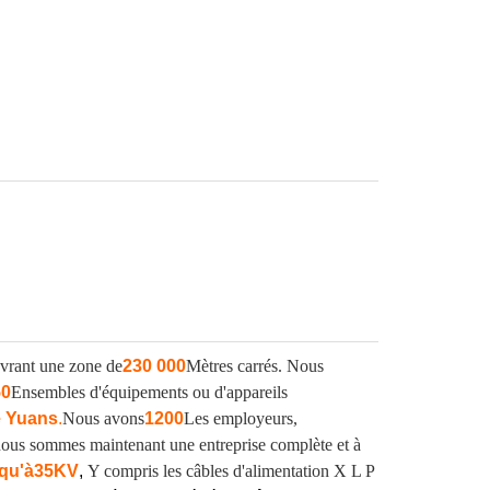
vrant une zone de
230 000
Mètres carrés. Nous
50
Ensembles d'équipements ou d'appareils
e Yuans
.
Nous avons
1200
Les employeurs,
, nous sommes maintenant une entreprise complète et à
qu'à
35KV
,
Y compris les câbles d'alimentation X L P