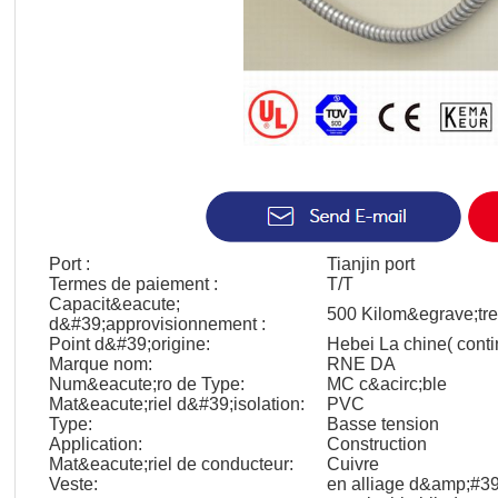
Port :
Tianjin port
Termes de paiement :
T/T
Capacit&eacute;
500 Kilom&egrave;tre
d&#39;approvisionnement :
Point d&#39;origine:
Hebei La chine( conti
Marque nom:
RNE DA
Num&eacute;ro de Type:
MC c&acirc;ble
Mat&eacute;riel d&#39;isolation:
PVC
Type:
Basse tension
Application:
Construction
Mat&eacute;riel de conducteur:
Cuivre
Veste:
en alliage d&amp;#3