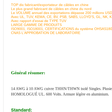
TOP dix fabricant/exportateur de câbles en chine
Le plus grand fabricant de câbles en chine du nord
Le VOLUME annuel des exportations dépasse 200 millions US
Avec UL, TUV, KEMA, CE, BV, PSB, SABS, LLOYD'S, GL, NK, 
Avec rapport d'essai de TYPE TUV
LARGE GAMME DE PRODUITS
ISO9001, ISO18001, CERTIFICATIONS du système OHSAS18
CNAS L'APPROBATION DE LABORATOIRE
Général résumer:
14 AWG à 10 AWG cuivre THHN/THWN isolé Singles. Plusieurs Ci
HOMOLOGUÉ UL. 600 Volts. Armure légère en aluminium.
Standard: