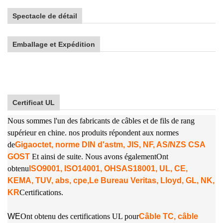
Spectacle de détail
Emballage et Expédition
Certificat UL
Nous sommes l'un des fabricants de câbles et de fils de rang
supérieur en chine. nos produits répondent aux normes
de
Gigaoctet, norme DIN d'astm, JIS, NF, AS/NZS CSA
GOST
Et ainsi de suite. Nous avons également
Ont
obtenu
ISO9001, ISO14001, OHSAS18001, UL, CE,
KEMA, TUV, abs, cpe,
Le Bureau Veritas, Lloyd, GL, NK,
KR
Certifications.
W
E
Ont obtenu des certifications UL pour
Câble TC, câble