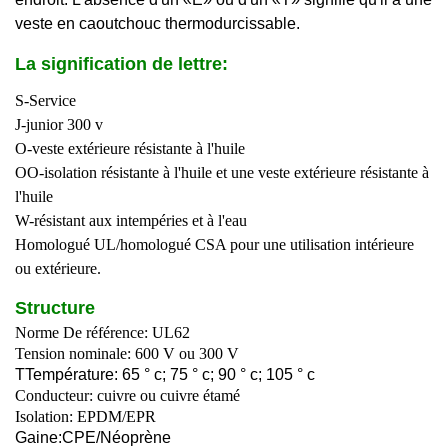
veste en caoutchouc thermodurcissable.
La signification de lettre:
S-Service
J-junior 300 v
O-veste extérieure résistante à l'huile
OO-isolation résistante à l'huile et une veste extérieure résistante à
l'huile
W-résistant aux intempéries et à l'eau
Homologué UL/homologué CSA pour une utilisation intérieure
ou extérieure.
Structure
Norme De référence: UL62
Tension nominale: 600 V ou 300 V
T
Température: 65 ° c; 75 ° c; 90 ° c; 105 ° c
Conducteur: cuivre ou cuivre étamé
Isolation: EPDM/EPR
Gaine:
C
PE/
Néoprène