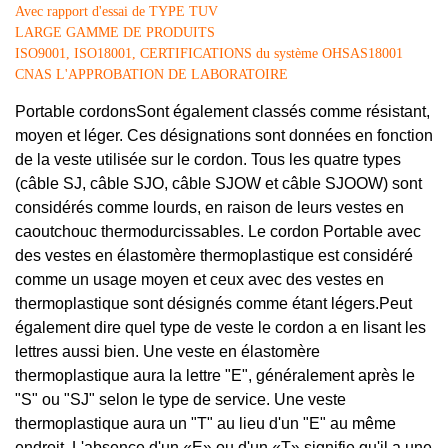
Avec rapport d'essai de TYPE TUV
LARGE GAMME DE PRODUITS
ISO9001, ISO18001, CERTIFICATIONS du système OHSAS18001
CNAS L'APPROBATION DE LABORATOIRE
Portable cordons
Sont également classés comme résistant,
moyen et léger. Ces désignations sont données en fonction
de la veste utilisée sur le cordon. Tous les quatre types
(câble SJ, câble SJO, câble SJOW et câble SJOOW) sont
considérés comme lourds, en raison de leurs vestes en
caoutchouc thermodurcissables. Le cordon Portable avec
des vestes en élastomère thermoplastique est considéré
comme un usage moyen et ceux avec des vestes en
thermoplastique sont désignés comme étant légers
.
Peut
également dire quel type de veste le cordon a en lisant les
lettres aussi bien. Une veste en élastomère
thermoplastique aura la lettre "E", généralement après le
"S" ou "SJ" selon le type de service. Une veste
thermoplastique aura un "T" au lieu d'un "E" au même
endroit. L'absence d'un «E» ou d'un «T» signifie qu'il a une