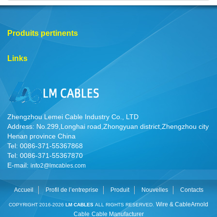
Produits pertinents
Links
Zhengzhou Lemei Cable Industry Co., LTD
Address: No.299,Longhai road,Zhongyuan district,Zhengzhou city
Henan province China
Tel: 0086-371-55367868
Tel: 0086-371-55367870
E-mail:
info2@lmcables.com
Accueil
Profil de l’entreprise
Produit
Nouvelles
Contacts
Wire & Cable
Arnold
COPYRIGHT 2016-2026
LM CABLES
ALL RIGHTS RESERVED.
Cable
Cable Manufacturer