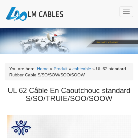
T
o
g
g
l
e
n
a
v
i
You are here:
Home
»
Produit
»
cnhtcable
»
UL 62 standard
g
Rubber Cable S/SO/SOW/SOO/SOOW
a
t
UL 62 Câble En Caoutchouc standard
i
S/SO/TRUIE/SOO/SOOW
o
n