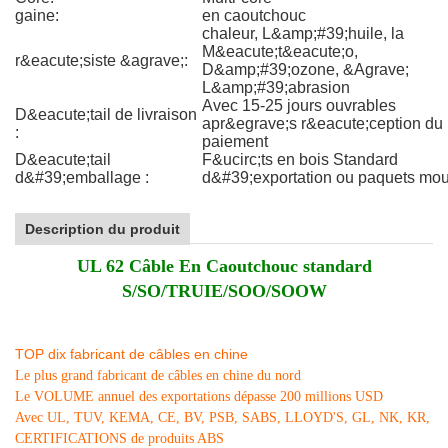
gaine:
en caoutchouc
chaleur, L&amp;#39;huile, la
M&eacute;t&eacute;o,
r&eacute;siste &agrave;:
D&amp;#39;ozone, &Agrave;
L&amp;#39;abrasion
Avec 15-25 jours ouvrables
D&eacute;tail de livraison
apr&egrave;s r&eacute;ception du
:
paiement
D&eacute;tail
F&ucirc;ts en bois Standard
d&#39;emballage :
d&#39;exportation ou paquets mo
Description du produit
UL 62 Câble En Caoutchouc standard
S/SO/TRUIE/SOO/SOOW
TOP dix fabricant de câbles en chine
Le plus grand fabricant de câbles en chine du nord
Le VOLUME annuel des exportations dépasse 200 millions USD
Avec UL, TUV, KEMA, CE, BV, PSB, SABS, LLOYD'S, GL, NK, KR,
CERTIFICATIONS de produits ABS