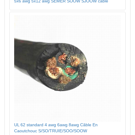
5x6 awg 5x12 awg SEMER SOOW SJOOW câble
UL 62 standard 4 awg 6awg 8awg Câble En
Caoutchouc S/SO/TRUIE/SOO/SOOW