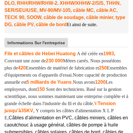
DLO, RHH/RHW/RHW-2, XHHW/XHHW-2/SIS, THHN,
SER/SEU/USE, MV-90/MV-105, câble MC, câble AC,
TECK 90, SOOW, câble de soudage, câble minier, type
DG, câble PV, câble de bord
Et ainsi de suite.
Informations Sur l'entreprise
Fils et câbles de Hebei Huatong
A été créée en
1993
,
Couvrant une zone de
230 000
Mètres carrés. Nous possédons
plus de
420
Ensembles de matériel de fabrication et
250
Ensembles
d'équipements ou d'appareils d'essai.
Notre capacité de production
annuelle est
5 milliards de Yuans
.
Nous avons
1200
Les
employeurs, dont
150
Sont des techniciens. Basé sur la gestion
scientifique, nous sommes maintenant une entreprise complète et à
grande échelle dans l'industrie du fil et du câble.
V
Tension
jusqu'à
35KV
,
Y compris les câbles d'alimentation X L P
E,
Câbles d'alimentation en PVC, câbles miniers, câbles en
caoutchouc à usage général, câbles de pompe à huile
submersibles, câbles solaires, câbles de bord, câbles de