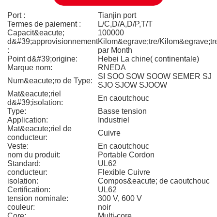
Port :
Tianjin port
Termes de paiement :
L/C,D/A,D/P,T/T
Capacit&eacute;
100000
d&#39;approvisionnement
Kilom&egrave;tre/Kilom&egrave;tr
:
par Month
Point d&#39;origine:
Hebei La chine( continentale)
Marque nom:
RNEDA
SI SOO SOW SOOW SEMER SJ
Num&eacute;ro de Type:
SJO SJOW SJOOW
Mat&eacute;riel
En caoutchouc
d&#39;isolation:
Type:
Basse tension
Application:
Industriel
Mat&eacute;riel de
Cuivre
conducteur:
Veste:
En caoutchouc
nom du produit:
Portable Cordon
Standard:
UL62
conducteur:
Flexible Cuivre
isolation:
Compos&eacute; de caoutchouc
Certification:
UL62
tension nominale:
300 V, 600 V
couleur:
noir
Core:
Multi-core