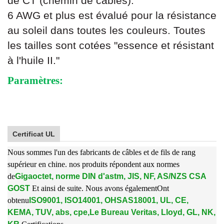
de CT (chemin de câbles).
6 AWG et plus est évalué pour la résistance
au soleil dans toutes les couleurs. Toutes
les tailles sont cotées "essence et résistant
à l'huile II."
Paramètres:
Certificat UL
Nous sommes l'un des fabricants de câbles et de fils de rang
supérieur en chine. nos produits répondent aux normes
de
Gigaoctet, norme DIN d'astm, JIS, NF, AS/NZS CSA
GOST
Et ainsi de suite. Nous avons également
Ont
obtenu
ISO9001, ISO14001, OHSAS18001, UL, CE,
KEMA, TUV, abs, cpe,
Le Bureau Veritas, Lloyd, GL, NK,