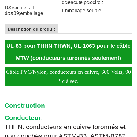
d&eacute;p&ocirc;t
D&eacute;tail
Emballage souple
d&#39;emballage :
Description du produit
UL-83 pour THHN-THWN, UL-1063 pour le câble
MTW (conducteurs toronnés seulement)
Câble PVC/Nylon, conducteurs en cuivre, 600 Volts, 90
° c à sec.
Construction
Conducteur
:
THHN: conducteurs en cuivre toronnés et
non couchés pour ASTM-B3, ASTM-B787