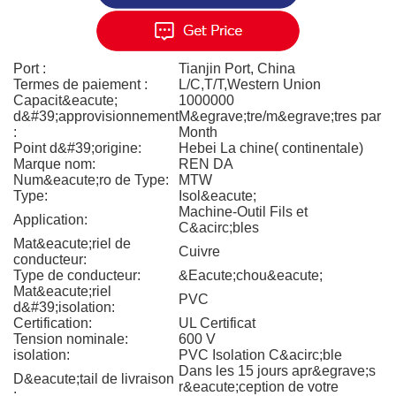
Port :
Tianjin Port, China
Termes de paiement :
L/C,T/T,Western Union
Capacit&eacute;
1000000
d&#39;approvisionnement
M&egrave;tre/m&egrave;tres par
:
Month
Point d&#39;origine:
Hebei La chine( continentale)
Marque nom:
REN DA
Num&eacute;ro de Type:
MTW
Type:
Isol&eacute;
Machine-Outil Fils et
Application:
C&acirc;bles
Mat&eacute;riel de
Cuivre
conducteur:
Type de conducteur:
&Eacute;chou&eacute;
Mat&eacute;riel
PVC
d&#39;isolation:
Certification:
UL Certificat
Tension nominale:
600 V
isolation:
PVC Isolation C&acirc;ble
Dans les 15 jours apr&egrave;s
D&eacute;tail de livraison
r&eacute;ception de votre
: