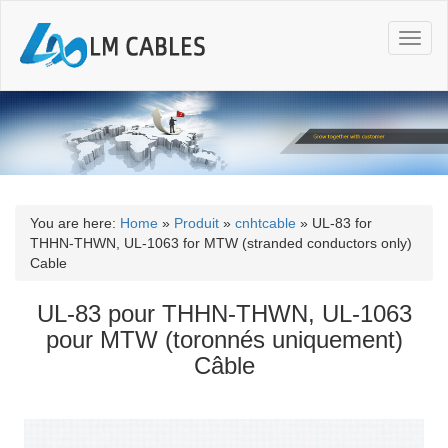
T
o
g
g
l
e
n
a
v
i
You are here:
Home
»
Produit
»
cnhtcable
»
UL-83 for
g
THHN-THWN, UL-1063 for MTW (stranded conductors only)
a
Cable
t
i
UL-83 pour THHN-THWN, UL-1063
o
pour MTW (toronnés uniquement)
n
Câble