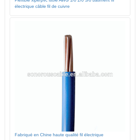
Flexible xlpe/pvc isolé AWG 1/0 2/0 3/0 bâtiment fil
électrique câble fil de cuivre
Fabriqué en Chine haute qualité fil électrique