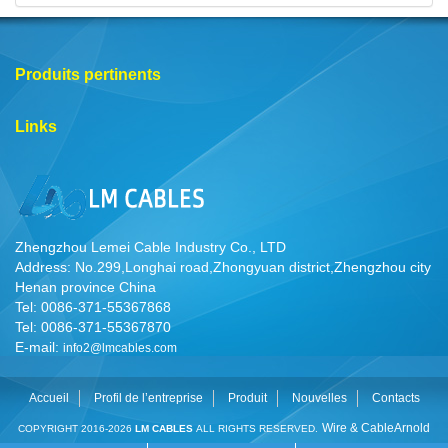
Produits pertinents
Links
Zhengzhou Lemei Cable Industry Co., LTD
Address: No.299,Longhai road,Zhongyuan district,Zhengzhou city
Henan province China
Tel: 0086-371-55367868
Tel: 0086-371-55367870
E-mail:
info2@lmcables.com
Accueil
Profil de l’entreprise
Produit
Nouvelles
Contacts
Wire & Cable
Arnold
COPYRIGHT 2016-2026
LM CABLES
ALL RIGHTS RESERVED.
Cable
Cable Manufacturer