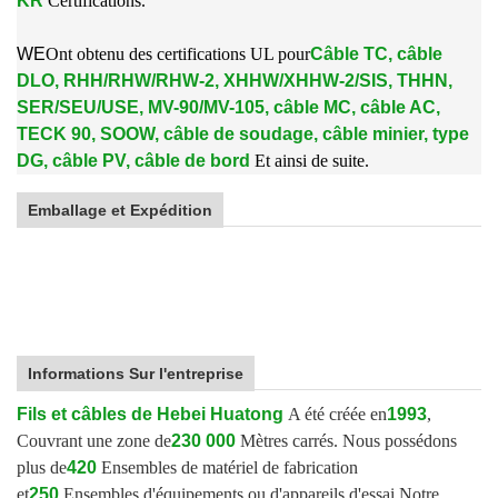
KR
Certifications.
W
E
Ont obtenu des certifications UL pour
Câble TC, câble
DLO, RHH/RHW/RHW-2, XHHW/XHHW-2/SIS, THHN,
SER/SEU/USE, MV-90/MV-105, câble MC, câble AC,
TECK 90, SOOW, câble de soudage, câble minier, type
DG, câble PV, câble de bord
Et ainsi de suite.
Emballage et Expédition
Informations Sur l'entreprise
Fils et câbles de Hebei Huatong
A été créée en
1993
,
Couvrant une zone de
230 000
Mètres carrés. Nous possédons
plus de
420
Ensembles de matériel de fabrication
et
250
Ensembles d'équipements ou d'appareils d'essai.
Notre