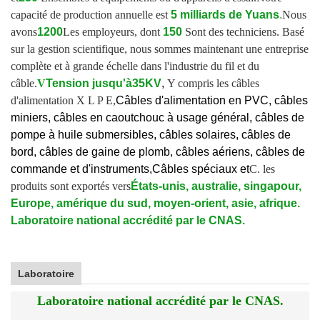
capacité de production annuelle est
5 milliards de Yuans
.
Nous
avons
1200
Les employeurs, dont
150
Sont des techniciens. Basé
sur la gestion scientifique, nous sommes maintenant une entreprise
complète et à grande échelle dans l'industrie du fil et du
câble.
V
Tension jusqu'à
35KV
,
Y compris les câbles
d'alimentation X L P E,
Câbles d'alimentation en PVC, câbles
miniers, câbles en caoutchouc à usage général, câbles de
pompe à huile submersibles, câbles solaires, câbles de
bord, câbles de gaine de plomb, câbles aériens, câbles de
commande et d'instruments,
Câbles spéciaux et
C. les
produits sont exportés vers
États-unis, australie, singapour,
Europe, amérique du sud, moyen-orient, asie, afrique.
Laboratoire national accrédité par le CNAS.
Laboratoire
Laboratoire national accrédité par le CNAS.