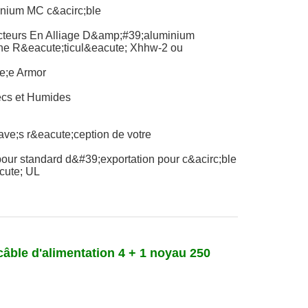
nium MC c&acirc;ble
cteurs En Alliage D&amp;#39;aluminium
ne R&eacute;ticul&eacute; Xhhw-2 ou
e;e Armor
ecs et Humides
ave;s r&eacute;ception de votre
ur standard d&#39;exportation pour c&acirc;ble
cute; UL
âble d'alimentation 4 + 1 noyau 250