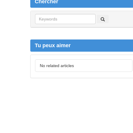
Chercher
C
h
e
r
c
Tu peux aimer
h
e
r
No related articles