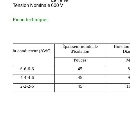
La Terre
Tension Nominale
600 V
Fiche technique:
Épaisseur nominale
Hors tou
Taille du conducteur (AWG,
d'isolation
Dia
Kcmil)
Pouces
M
6-6-6-6
45
8
4-4-4-6
45
9
2-2-2-6
45
1