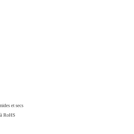
mides et secs
t à RoHS