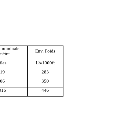
t nominale
Env. Poids
mètre
iles
Lb/1000ft
19
283
06
350
016
446