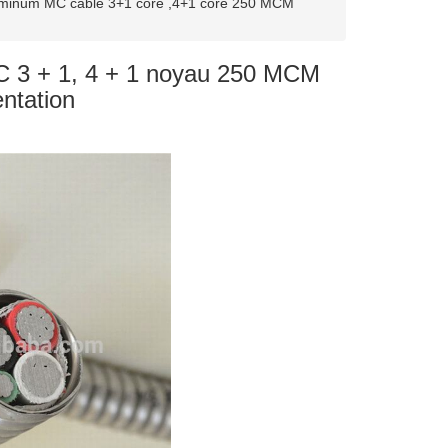
uminum MC cable 3+1 core ,4+1 core 250 MCM
C 3 + 1, 4 + 1 noyau 250 MCM
entation