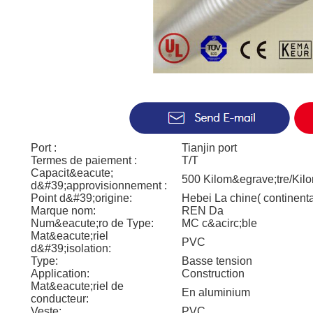
Port :
Tianjin port
Termes de paiement :
T/T
Capacit&eacute;
500 Kilom&egrave;tre/Kil
d&#39;approvisionnement :
Point d&#39;origine:
Hebei La chine( continenta
Marque nom:
REN Da
Num&eacute;ro de Type:
MC c&acirc;ble
Mat&eacute;riel
PVC
d&#39;isolation:
Type:
Basse tension
Application:
Construction
Mat&eacute;riel de
En aluminium
conducteur:
Veste:
PVC