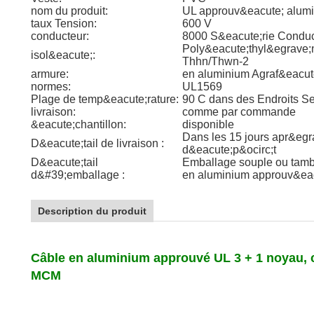
nom du produit:
UL approuv&eacute; alumi
taux Tension:
600 V
conducteur:
8000 S&eacute;rie Condu
Poly&eacute;thyl&egrave;
isol&eacute;:
Thhn/Thwn-2
armure:
en aluminium Agraf&eacut
normes:
UL1569
Plage de temp&eacute;rature:
90 C dans des Endroits S
livraison:
comme par commande
&eacute;chantillon:
disponible
Dans les 15 jours apr&egr
D&eacute;tail de livraison :
d&eacute;p&ocirc;t
D&eacute;tail
Emballage souple ou tambo
d&#39;emballage :
en aluminium approuv&ea
Description du produit
Câble en aluminium approuvé UL 3 + 1 noyau, c
MCM