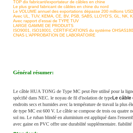
TOP dix fabricant/exportateur de câbles en chine
Le plus grand fabricant de câbles en chine du nord
Le VOLUME annuel des exportations dépasse 200 millions US
Avec UL, TUV, KEMA, CE, BV, PSB, SABS, LLOYD'S, GL, NK, 
Avec rapport d'essai de TYPE TUV
LARGE GAMME DE PRODUITS
ISO9001, ISO18001, CERTIFICATIONS du système OHSAS18
CNAS L'APPROBATION DE LABORATOIRE
Général résumer:
Le câble HUA TONG de Type MC peut être utilisé pour la ligne 
spécifié dans NEC. le noyau de fil d'isolation de type
Le câble
endroits secs et humides avec la température de travail la plus 
de type MC est 600 V. Le câble se compose de trois ou quatre n
sol nu. Le ruban blindé en aluminium est appliqué dans l'ensemb
avec gaine en PVC offre une durabilité supplémentaire. fiabilité à