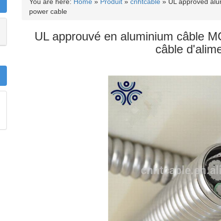
You are here:
Home
»
Produit
»
cnhtcable
»
UL approved al
power cable
UL approuvé en aluminium câble M
câble d'alim