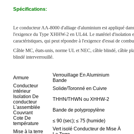
Spécifications:
Le conducteur AA-8000 d'alliage d'aluminium est appliqué dans
l'exigence du Type XHHW-2 en UL44. Le matériel d'isolation es
caractéristiques, qui peut répondre à l'exigence d'essai de comb
Câble MC, états-unis, norme UL et NEC, câble blindé, câble p
blindé interverrouillé.
Verrouillage En Aluminium
Armure
Bande
Conducteur
Solide/Toronné en Cuivre
intérieur
Isolation De
THHN/THWN ou XHHW-2
conducteur
L'assemblée
Bande de polypropylène
Couvrant
Cote De
≤ 90 (sec); ≤ 75 (humide)
température
Vert isolé Conducteur de Mise À
Mise à la terre