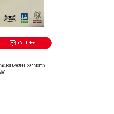
om&egrave;tres par Month
le)