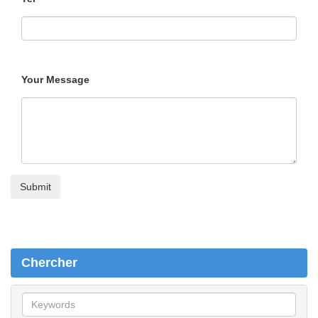
Your Message
Chercher
C
h