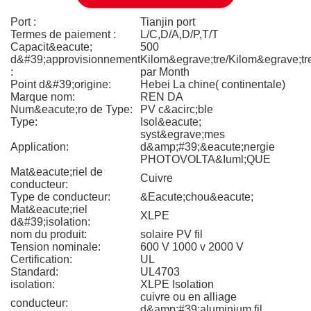
Port :
Tianjin port
Termes de paiement :
L/C,D/A,D/P,T/T
Capacit&eacute;
500
d&#39;approvisionnement
Kilom&egrave;tre/Kilom&egrave;tr
:
par Month
Point d&#39;origine:
Hebei La chine( continentale)
Marque nom:
REN DA
Num&eacute;ro de Type:
PV c&acirc;ble
Type:
Isol&eacute;
syst&egrave;mes
Application:
d&amp;#39;&eacute;nergie
PHOTOVOLTA&Iuml;QUE
Mat&eacute;riel de
Cuivre
conducteur:
Type de conducteur:
&Eacute;chou&eacute;
Mat&eacute;riel
XLPE
d&#39;isolation:
nom du produit:
solaire PV fil
Tension nominale:
600 V 1000 v 2000 V
Certification:
UL
Standard:
UL4703
isolation:
XLPE Isolation
cuivre ou en alliage
conducteur:
d&amp;#39;aluminium fil