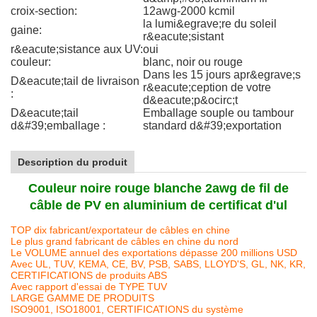
croix-section:
12awg-2000 kcmil
la lumi&egrave;re du soleil
gaine:
r&eacute;sistant
r&eacute;sistance aux UV:
oui
couleur:
blanc, noir ou rouge
Dans les 15 jours apr&egrave;s
D&eacute;tail de livraison
r&eacute;ception de votre
:
d&eacute;p&ocirc;t
D&eacute;tail
Emballage souple ou tambour
d&#39;emballage :
standard d&#39;exportation
Description du produit
Couleur noire rouge blanche 2awg de fil de
câble de PV en aluminium de certificat d'ul
TOP dix fabricant/exportateur de câbles en chine
Le plus grand fabricant de câbles en chine du nord
Le VOLUME annuel des exportations dépasse 200 millions USD
Avec UL, TUV, KEMA, CE, BV, PSB, SABS, LLOYD'S, GL, NK, KR,
CERTIFICATIONS de produits ABS
Avec rapport d'essai de TYPE TUV
LARGE GAMME DE PRODUITS
ISO9001, ISO18001, CERTIFICATIONS du système