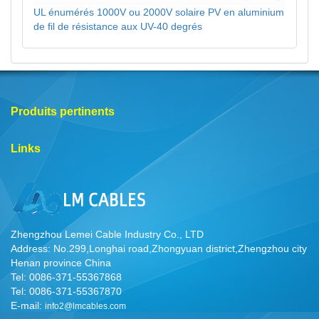
UL énumérés 1000V ou 2000V solaire PV en aluminium
de fil de résistance aux UV-40 degrés
Produits pertinents
Links
Zhengzhou Lemei Cable Industry Co., LTD
Address: No.299,Longhai road,Zhongyuan district,Zhengzhou city
Henan province China
Tel: 0086-371-55367868
Tel: 0086-371-55367870
E-mail:
info2@lmcables.com