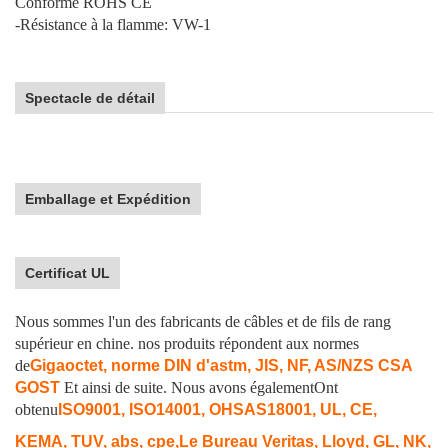
Conforme ROHS CE
-Résistance à la flamme: VW-1
Spectacle de détail
Emballage et Expédition
Certificat UL
Nous sommes l'un des fabricants de câbles et de fils de rang
supérieur en chine. nos produits répondent aux normes
de
Gigaoctet, norme DIN d'astm, JIS, NF, AS/NZS CSA
GOST
Et ainsi de suite. Nous avons également
Ont
obtenu
ISO9001, ISO14001, OHSAS18001, UL, CE,
KEMA, TUV, abs, cpe,
Le Bureau Veritas, Lloyd, GL, NK,