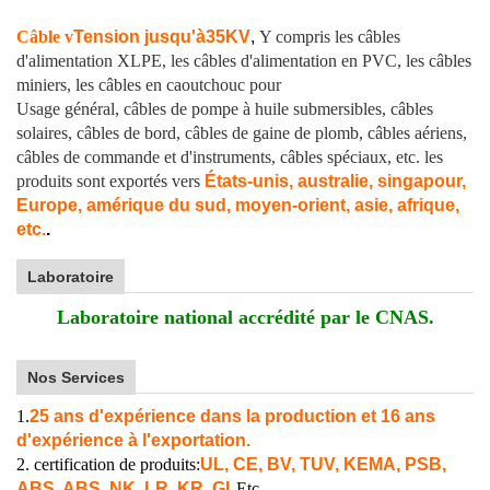
Câble v
Tension jusqu'à
35KV
,
Y compris les câbles
d'alimentation XLPE, les câbles d'alimentation en PVC, les câbles
miniers, les câbles en caoutchouc pour
Usage général, câbles de pompe à huile submersibles, câbles
solaires, câbles de bord, câbles de gaine de plomb, câbles aériens,
câbles de commande et d'instruments, câbles spéciaux, etc. les
produits sont exportés vers
États-unis, australie, singapour,
Europe, amérique du sud, moyen-orient, asie, afrique,
etc.
.
Laboratoire
Laboratoire national accrédité par le CNAS.
Nos Services
1.
25 ans d'expérience dans la production et 16 ans
d'expérience à l'exportation.
2. certification de produits:
UL, CE, BV, TUV, KEMA, PSB,
ABS, ABS, NK, LR, KR, GL
Etc