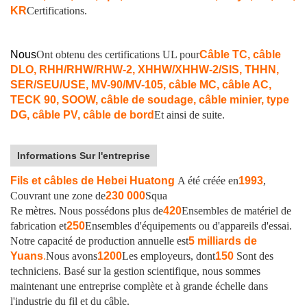
KR
Certifications.
Nous
Ont obtenu des certifications UL pour
Câble TC, câble
DLO, RHH/RHW/RHW-2, XHHW/XHHW-2/SIS, THHN,
SER/SEU/USE, MV-90/MV-105, câble MC, câble AC,
TECK 90, SOOW, câble de soudage, câble minier, type
DG, câble PV, câble de bord
Et ainsi de suite.
Informations Sur l'entreprise
Fils et câbles de Hebei Huatong
A été créée en
1993
,
Couvrant une zone de
230 000
Squa
Re mètres. Nous possédons plus de
420
Ensembles de matériel de
fabrication et
250
Ensembles d'équipements ou d'appareils d'essai.
Notre capacité de production annuelle est
5 milliards de
Yuans
.
Nous avons
1200
Les employeurs, dont
150
Sont des
techniciens. Basé sur la gestion scientifique, nous sommes
maintenant une entreprise complète et à grande échelle dans
l'industrie du fil et du câble.