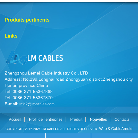
Produits pertinents
Links
Zhengzhou Lemei Cable Industry Co., LTD
Address: No.299,Longhai road,Zhongyuan district,Zhengzhou city
Henan province China
Tel: 0086-371-55367868
Tel: 0086-371-55367870
E-mail:
info2@lmcables.com
Accueil
Profil de l’entreprise
Produit
Nouvelles
Contacts
Wire & Cable
Arnold
COPYRIGHT 2016-2026
LM CABLES
ALL RIGHTS RESERVED.
Cable
Cable Manufacturer