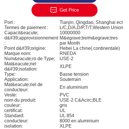
Port :
Tianjin, Qingdao, Shanghai ect
Termes de paiement :
L/C,D/A,D/P,T/T,Western Union
Capacit&eacute;
10000000
d&#39;approvisionnement
M&egrave;tre/m&egrave;tres
:
par Month
Point d&#39;origine:
Hebei La chine( continentale)
Marque nom:
RNEDA
Num&eacute;ro de Type:
USE-2
Mat&eacute;riel
XLPE
d&#39;isolation:
Type:
Basse tension
Application:
Souterrain
Mat&eacute;riel de
En aluminium
conducteur:
Veste:
PVC
nom du produit:
USE-2 C&Acirc;BLE
couleur:
gris
certificat:
UL
Standard:
UL 854
conducteur:
8000 en aluminium
isolation:
XLPE