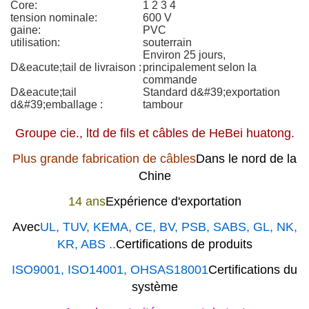
Core:
1 2 3 4
tension nominale:
600 V
gaine:
PVC
utilisation:
souterrain
Environ 25 jours,
D&eacute;tail de livraison :
principalement selon la
commande
D&eacute;tail
Standard d&#39;exportation
d&#39;emballage :
tambour
Groupe cie., ltd de fils et câbles de HeBei huatong.
Plus grande fabrication de câbles
Dans le nord de la
Chine
14 ans
Expérience d'exportation
Avec
UL, TUV, KEMA, CE, BV, PSB, SABS, GL, NK,
KR, ABS ..
Certifications de produits
ISO9001, ISO14001, OHSAS18001
Certifications du
système