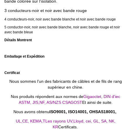
bande colorée sur l'isolation.
3 conducteurs-noir et noir avec bande rouge
4 conducteurs-noir, noir avec bande blanche et noir avec bande rouge
5 conductor-noir, noir avec bande blanche, noir avec bande rouge et noir
avec bande bleue
Détails Montrent
Emballage et Expédition
Certificat
Nous sommes l'un des fabricants de câbles et de fils de rang
supérieur en chine.
Nos produits répondent aux normes de
Gigaoctet, DIN d'iec
ASTM, JIS,
NF, AS/NZS CSA
GOST
Et ainsi de suite.
Nous avons obtenu
ISO9001, ISO14001, OHSAS18001,
UL,
CE, KEMA,
T
Les rayons UV,
Lloyd, cei, GL, SA, NK,
KR
Certificats.