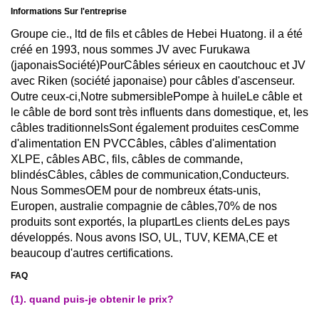
Informations Sur l'entreprise
Groupe cie., ltd de fils et câbles de Hebei Huatong. il a été
créé en 1993, nous sommes JV avec Furukawa
(japonais
Société)
Pour
Câbles sérieux en caoutchouc et JV
avec Riken (société japonaise) pour câbles d'ascenseur.
Outre ceux-ci,
Notre submersible
Pompe à huile
Le câble et
le câble de bord sont très influents dans domestique, et, les
câbles traditionnels
Sont également produites ces
Comme
d'alimentation EN PVC
Câbles, câbles d'alimentation
XLPE, câbles ABC, fils, câbles de commande,
blindés
Câbles, câbles de communication,
Conducteurs.
Nous Sommes
OEM pour de nombreux états-unis,
Europen, australie compagnie de câbles,
70% de nos
produits sont exportés, la plupart
Les clients de
Les pays
développés. Nous avons ISO, UL, TUV, KEMA,
CE et
beaucoup d'autres certifications.
FAQ
(1). quand puis-je obtenir le prix?