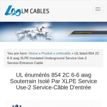
T
o
g
g
l
e
n
a
v
i
You are here:
Home
»
Produit
»
cnhtcable
»
UL listed 854 2C
g
6-6 awg XLPE Insulated Underground Service Use-2
a
Service-Entrance Cable
t
i
UL énumérés 854 2C 6-6 awg
o
Souterrain Isolé Par XLPE Service
n
Use-2 Service-Câble D'entrée