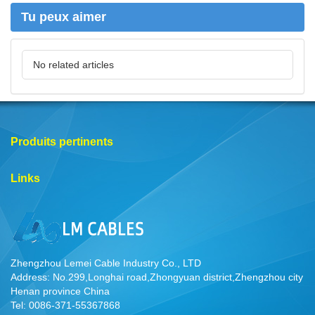
r
Tu peux aimer
No related articles
Produits pertinents
Links
Zhengzhou Lemei Cable Industry Co., LTD
Address: No.299,Longhai road,Zhongyuan district,Zhengzhou city
Henan province China
Tel: 0086-371-55367868