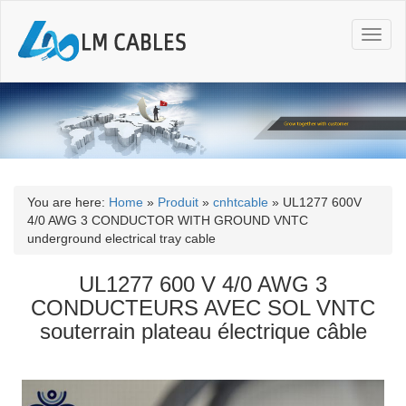
T
o
g
g
l
e
n
a
v
i
You are here:
Home
»
Produit
»
cnhtcable
»
UL1277 600V
g
4/0 AWG 3 CONDUCTOR WITH GROUND VNTC
a
underground electrical tray cable
t
i
UL1277 600 V 4/0 AWG 3
o
CONDUCTEURS AVEC SOL VNTC
n
souterrain plateau électrique câble