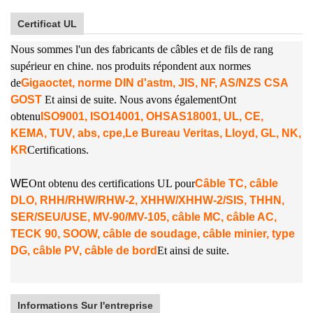
Certificat UL
Nous sommes l'un des fabricants de câbles et de fils de rang
supérieur en chine. nos produits répondent aux normes
de
Gigaoctet, norme DIN d'astm, JIS, NF, AS/NZS CSA
GOST
Et ainsi de suite. Nous avons également
Ont
obtenu
ISO9001, ISO14001, OHSAS18001, UL, CE,
KEMA, TUV, abs, cpe,
Le Bureau Veritas, Lloyd, GL, NK,
KR
Certifications.
W
E
Ont obtenu des certifications UL pour
Câble TC, câble
DLO, RHH/RHW/RHW-2, XHHW/XHHW-2/SIS, THHN,
SER/SEU/USE, MV-90/MV-105, câble MC, câble AC,
TECK 90, SOOW, câble de soudage, câble minier, type
DG, câble PV, câble de bord
Et ainsi de suite.
Informations Sur l'entreprise