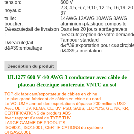
tension:
600 V
2,3, 4,5, 6,7, 9,10, 12,15, 16,19, 20
noyaux:
37
taille:
14AWG 12AWG 10AWG 8AWG
bouclier:
aluminium-plastique composite
D&eacute;tail de livraison
Dans les 20 jours apr&egrave;s
:
r&eacute;ception de votre demand
Tambour standard
D&eacute;tail
d&#39;exportation pour c&acirc;bl
d&#39;emballage :
d&#39;alimentation
Description du produit
UL1277 600 V 4/0 AWG 3 conducteur avec câble de
plateau électrique souterrain VNTC au sol
TOP dix fabricant/exportateur de câbles en chine
Le plus grand fabricant de câbles en chine du nord
Le VOLUME annuel des exportations dépasse 200 millions USD
Avec UL, TUV, KEMA, CE, BV, PSB, SABS, LLOYD'S, GL, NK, KR,
CERTIFICATIONS de produits ABS
Avec rapport d'essai de TYPE TUV
LARGE GAMME DE PRODUITS
ISO9001, ISO18001, CERTIFICATIONS du système
OHSAS18001