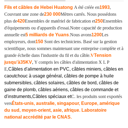
Fils et câbles de Hebei Huatong
A été créée en
1993
,
Couvrant une zone de
230 000
Mètres carrés. Nous possédons
plus de
420
Ensembles de matériel de fabrication et
250
Ensembles
d'équipements ou d'appareils d'essai.
Notre capacité de production
annuelle est
5 milliards de Yuans
.
Nous avons
1200
Les
employeurs, dont
150
Sont des techniciens. Basé sur la gestion
scientifique, nous sommes maintenant une entreprise complète et à
grande échelle dans l'industrie du fil et du câble.
V
Tension
jusqu'à
35KV
,
Y compris les câbles d'alimentation X L P
E,
Câbles d'alimentation en PVC, câbles miniers, câbles en
caoutchouc à usage général, câbles de pompe à huile
submersibles, câbles solaires, câbles de bord, câbles de
gaine de plomb, câbles aériens, câbles de commande et
d'instruments,
Câbles spéciaux et
C. les produits sont exportés
vers
États-unis, australie, singapour, Europe, amérique
du sud, moyen-orient, asie, afrique. Laboratoire
national accrédité par le CNAS.