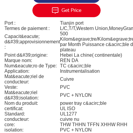
Port :
Tianjin port
Termes de paiement :
L/C,T/T,Western Union,MoneyGra
500
Capacit&eacute;
Kilom&egrave;tre/Kilom&egrave;tr
d&#39;approvisionnement
par Month Puissance c&acirc;ble 
:
plateau
Point d&#39;origine:
Hebei La chine( continentale)
Marque nom:
REN DA
Num&eacute;ro de Type:
TC c&acirc;ble
Application:
Instrumentalisation
Mat&eacute;riel de
Cuivre
conducteur:
Veste:
PVC
Mat&eacute;riel
PVC + NYLON
d&#39;isolation:
Nom du produit:
power tray c&acirc;ble
certificat:
UL ISO
Standard:
UL1277
conducteur:
cuivre nu
core:
THW THHN TFFN XHHW RHH
isolation:
PVC + NYLON