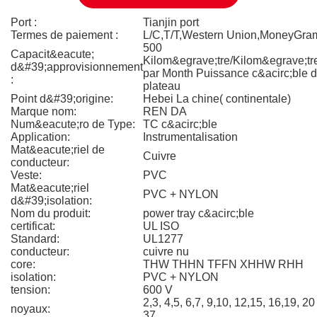
Port :
Tianjin port
Termes de paiement :
L/C,T/T,Western Union,MoneyGra
500
Capacit&eacute;
Kilom&egrave;tre/Kilom&egrave;tr
d&#39;approvisionnement
par Month Puissance c&acirc;ble 
:
plateau
Point d&#39;origine:
Hebei La chine( continentale)
Marque nom:
REN DA
Num&eacute;ro de Type:
TC c&acirc;ble
Application:
Instrumentalisation
Mat&eacute;riel de
Cuivre
conducteur:
Veste:
PVC
Mat&eacute;riel
PVC + NYLON
d&#39;isolation:
Nom du produit:
power tray c&acirc;ble
certificat:
UL ISO
Standard:
UL1277
conducteur:
cuivre nu
core:
THW THHN TFFN XHHW RHH
isolation:
PVC + NYLON
tension:
600 V
2,3, 4,5, 6,7, 9,10, 12,15, 16,19, 20
noyaux:
37