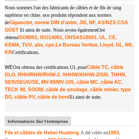
Nous sommes l'un des fabricants de câbles et de fils de rang
supérieur en chine. nos produits répondent aux normes
de
Gigaoctet, norme DIN d'astm, JIS, NF, AS/NZS CSA
GOST
Et ainsi de suite. Nous avons également
Ont
obtenu
ISO9001, ISO14001, OHSAS18001, UL, CE,
KEMA, TUV, abs, cpe,
Le Bureau Veritas, Lloyd, GL, NK,
KR
Certifications.
W
E
Ont obtenu des certifications UL pour
Câble TC, câble
DLO, RHH/RHW/RHW-2, XHHW/XHHW-2/SIS, THHN,
SER/SEU/USE, MV-90/MV-105, câble MC, câble AC,
TECK 90, SOOW, câble de soudage, câble minier, type
DG, câble PV, câble de bord
Et ainsi de suite.
Informations Sur l'entreprise
Fils et câbles de Hebei Huatong
A été créée en
1993
,