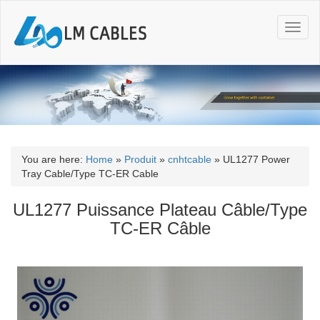
T
o
g
g
l
e
n
a
v
i
You are here:
Home
»
Produit
»
cnhtcable
»
UL1277 Power
g
Tray Cable/Type TC-ER Cable
a
t
UL1277 Puissance Plateau Câble/Type
i
TC-ER Câble
o
n