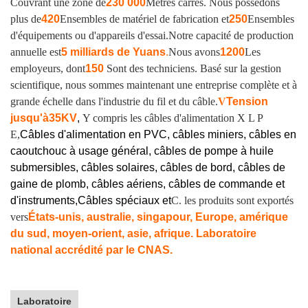
Couvrant une zone de
230 000
Mètres carrés. Nous possédons
plus de
420
Ensembles de matériel de fabrication et
250
Ensembles
d'équipements ou d'appareils d'essai.
Notre capacité de production
annuelle est
5 milliards de Yuans
.
Nous avons
1200
Les
employeurs, dont
150
Sont des techniciens. Basé sur la gestion
scientifique, nous sommes maintenant une entreprise complète et à
grande échelle dans l'industrie du fil et du câble.
V
Tension
jusqu'à
35KV
,
Y compris les câbles d'alimentation X L P
E,
Câbles d'alimentation en PVC, câbles miniers, câbles en
caoutchouc à usage général, câbles de pompe à huile
submersibles, câbles solaires, câbles de bord, câbles de
gaine de plomb, câbles aériens, câbles de commande et
d'instruments,
Câbles spéciaux et
C. les produits sont exportés
vers
États-unis, australie, singapour, Europe, amérique
du sud, moyen-orient, asie, afrique. Laboratoire
national accrédité par le CNAS.
Laboratoire