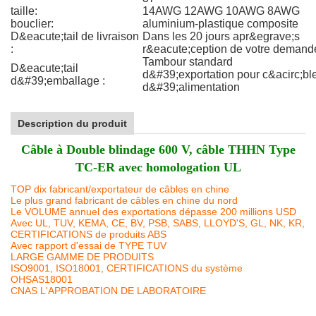
taille:
14AWG 12AWG 10AWG 8AWG
bouclier:
aluminium-plastique composite
D&eacute;tail de livraison
Dans les 20 jours apr&egrave;s
:
r&eacute;ception de votre demand
Tambour standard
D&eacute;tail
d&#39;exportation pour c&acirc;bl
d&#39;emballage :
d&#39;alimentation
Description du produit
Câble à Double blindage 600 V, câble THHN Type
TC-ER avec homologation UL
TOP dix fabricant/exportateur de câbles en chine
Le plus grand fabricant de câbles en chine du nord
Le VOLUME annuel des exportations dépasse 200 millions USD
Avec UL, TUV, KEMA, CE, BV, PSB, SABS, LLOYD'S, GL, NK, KR,
CERTIFICATIONS de produits ABS
Avec rapport d'essai de TYPE TUV
LARGE GAMME DE PRODUITS
ISO9001, ISO18001, CERTIFICATIONS du système
OHSAS18001
CNAS L'APPROBATION DE LABORATOIRE