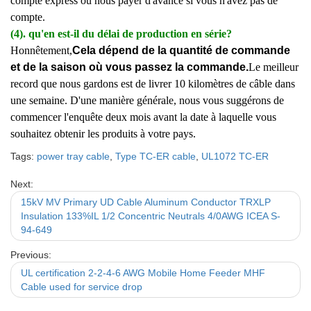
compte express ou nous payer d'avance si vous n'avez pas de
compte.
(4). qu'en est-il du délai de production en série?
Honnêtement,
Cela dépend de la quantité de commande
et de la saison où vous passez la commande.
Le meilleur
record que nous gardons est de livrer 10 kilomètres de câble dans
une semaine. D'une manière générale, nous vous suggérons de
commencer l'enquête deux mois avant la date à laquelle vous
souhaitez obtenir les produits à votre pays.
Tags:
power tray cable
,
Type TC-ER cable
,
UL1072 TC-ER
Next:
15kV MV Primary UD Cable Aluminum Conductor TRXLP
Insulation 133%IL 1/2 Concentric Neutrals 4/0AWG ICEA S-
94-649
Previous:
UL certification 2-2-4-6 AWG Mobile Home Feeder MHF
Cable used for service drop