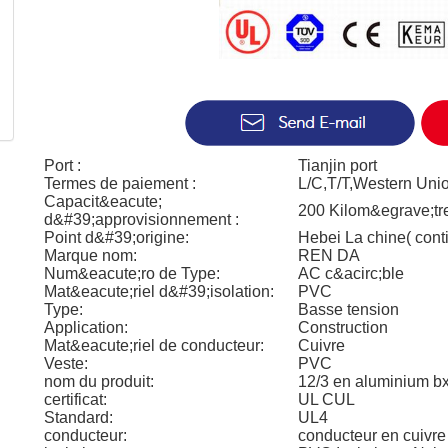
Port :
Tianjin port
Termes de paiement :
L/C,T/T,Western Uni
Capacit&eacute;
200 Kilom&egrave;tre
d&#39;approvisionnement :
Point d&#39;origine:
Hebei La chine( cont
Marque nom:
REN DA
Num&eacute;ro de Type:
AC c&acirc;ble
Mat&eacute;riel d&#39;isolation:
PVC
Type:
Basse tension
Application:
Construction
Mat&eacute;riel de conducteur:
Cuivre
Veste:
PVC
nom du produit:
12/3 en aluminium bx
certificat:
UL CUL
Standard:
UL4
conducteur:
conducteur en cuivre