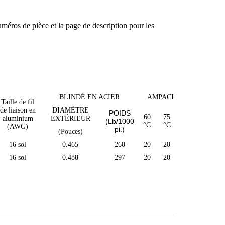
uméros de pièce et la page de description pour les
BLINDÉ EN ACIER
AMPACITÉS
Taille de fil
de liaison en
DIAMÈTRE
POIDS
60
75
90
aluminium
EXTÉRIEUR
(Lb/1000
°C
°C
°C
(AWG)
pi.)
(Pouces)
16 sol
0.465
260
20
20
20
16 sol
0.488
297
20
20