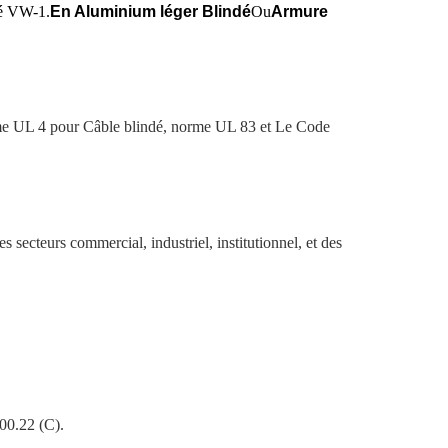
é VW-1.
En Aluminium léger Blindé
Ou
Armure
me UL 4 pour
Câble blindé, norme UL 83 et
Le Code
es secteurs commercial, industriel, institutionnel, et des
00.22 (C).