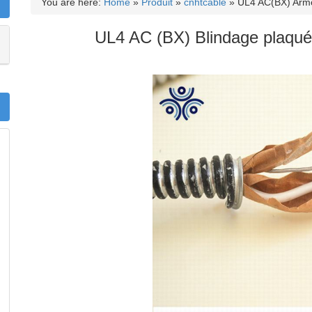
You are here:
Home
»
Produit
»
cnhtcable
»
UL4 AC(BX) Armo
UL4 AC (BX) Blindage plaqué 