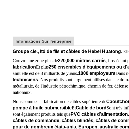
Informations Sur l'entreprise
Groupe cie., ltd de fils et câbles de Hebei Huatong
. El
Couvre une zone plus de
220,000 mètres carrés
, Possédant 
fabrication
Et plus
250 ensembles d'équipements ou d'a
annuelle est de 3 milliards de yuans.
10
00 employeurs
Dans no
techniciens
. Nos produits sont largement utilisés dans le doma
métallurgie, de l'industrie pétrochimique, chemin de fer, défense n
nationaux.
Nous sommes la fabrication de câbles supérieure de
Caoutchou
pompe à huile submersible
Et
Câble de bord
Sont très inf
sont également produits tels que
PVC câbles d'alimentation
,
câbles de commande, câbles blindés, câbles de com
pour de nombreux états-unis, Europen, australie com