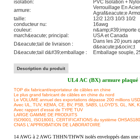
isolation:
PVC Isolation + Nylo
Verrouillage En Acie
armure:
Agraf&eacute;e Armo
taille:
12/2 12/3 10/3 10/2
conducteur nu:
16awg
couleur:
n&amp;#39;importe q
march&eacute; principal:
USA et Canada
Dans les 20 jours ap
D&eacute;tail de livraison :
d&eacute;p&ocirc;t
D&eacute;tail d&#39;emballage :
Emballage souple, 2
Description du produit
UL4 AC (BX) armure plaqué bx
TOP dix fabricant/exportateur de câbles en chine
Le plus grand fabricant de câbles en chine du nord
Le VOLUME annuel des exportations dépasse 200 millions US
Avec UL, TUV, KEMA, CE, BV, PSB, SABS, LLOYD'S, GL, NK, 
Avec rapport d'essai de TYPE TUV
LARGE GAMME DE PRODUITS
ISO9001, ISO18001, CERTIFICATIONS du système OHSAS18
CNAS L'APPROBATION DE LABORATOIRE
14 AWG à 2 AWG THHN/THWN isolés enveloppés dans une résista