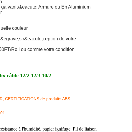
n
r galvanis&eacute; Armure ou En Aluminium
r
uelle couleur
r&egrave;s r&eacute;ception de votre
50FT/Roll ou comme votre condition
 câble 12/2 12/3 10/2
D
KR, CERTIFICATIONS de produits ABS
001
nce à l'humidité, papier ignifuge. Fil de liaison