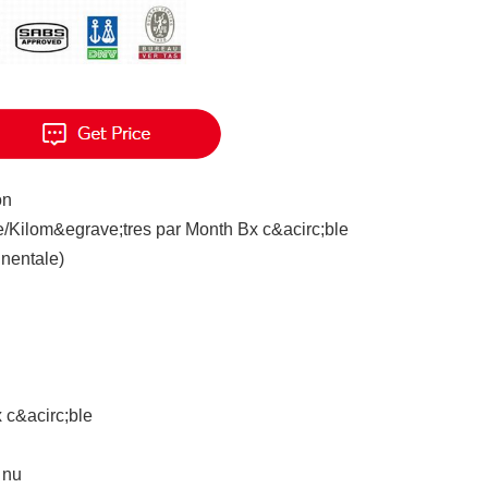
on
/Kilom&egrave;tres par Month Bx c&acirc;ble
inentale)
 c&acirc;ble
 nu