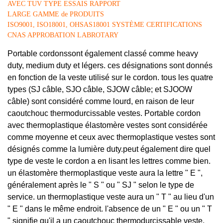
AVEC TUV TYPE ESSAIS RAPPORT
LARGE GAMME de PRODUITS
ISO9001, ISO18001, OHSAS18001 SYSTÈME CERTIFICATIONS
CNAS APPROBATION LABROTARY
Portable cordons
sont également classé comme heavy
duty, medium duty et légers. ces désignations sont donnés
en fonction de la veste utilisé sur le cordon. tous les quatre
types (SJ câble, SJO câble, SJOW câble; et SJOOW
câble) sont considéré comme lourd, en raison de leur
caoutchouc thermodurcissable vestes. Portable cordon
avec thermoplastique élastomère vestes sont considérée
comme moyenne et ceux avec thermoplastique vestes sont
désignés comme la lumière duty
.
peut également dire quel
type de veste le cordon a en lisant les lettres comme bien.
un élastomère thermoplastique veste aura la lettre " E ",
généralement après le " S " ou " SJ " selon le type de
service. un thermoplastique veste aura un " T " au lieu d'un
" E " dans le même endroit. l'absence de un " E " ou un " T
" signifie qu'il a un caoutchouc thermodurcissable veste.