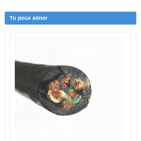
h
e
r
Tu peux aimer