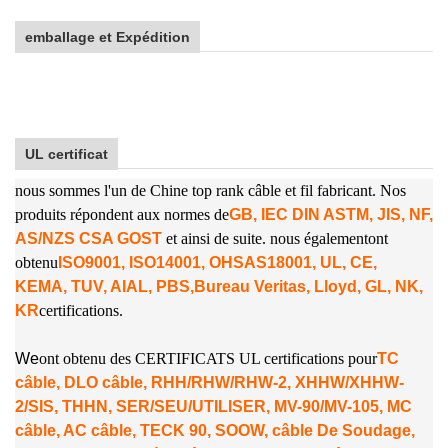
emballage et Expédition
UL certificat
nous sommes l'un de Chine top rank câble et fil fabricant. Nos
produits répondent aux normes de
GB, IEC DIN ASTM, JIS, NF,
AS/NZS CSA GOST
et ainsi de suite. nous également
ont
obtenu
ISO9001, ISO14001, OHSAS18001, UL, CE,
KEMA, TUV, AIAL, PBS,
Bureau Veritas, Lloyd, GL, NK,
KR
certifications.
W
e
ont obtenu des CERTIFICATS UL certifications pour
TC
câble, DLO câble, RHH/RHW/RHW-2, XHHW/XHHW-
2/SIS, THHN, SER/SEU/UTILISER, MV-90/MV-105, MC
câble, AC câble, TECK 90, SOOW, câble De Soudage,