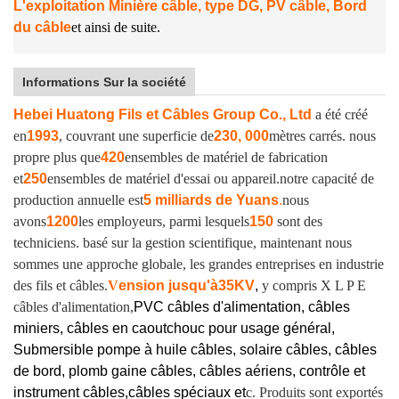
L'exploitation Minière câble, type DG, PV câble, Bord
du câble
et ainsi de suite.
Informations Sur la société
Hebei Huatong Fils et Câbles Group Co., Ltd
a été créé
en
1993
, couvrant une superficie de
230, 000
mètres carrés. nous
propre plus que
420
ensembles de matériel de fabrication
et
250
ensembles de matériel d'essai ou appareil.
notre capacité de
production annuelle est
5 milliards de Yuans
.
nous
avons
1200
les employeurs, parmi lesquels
150
sont des
techniciens. basé sur la gestion scientifique, maintenant nous
sommes une approche globale, les grandes entreprises en industrie
des fils et câbles.
V
ension jusqu'à
35KV
,
y compris X L P E
câbles d'alimentation,
PVC câbles d'alimentation, câbles
miniers, câbles en caoutchouc pour usage général,
Submersible pompe à huile câbles, solaire câbles, câbles
de bord, plomb gaine câbles, câbles aériens, contrôle et
instrument câbles,
câbles spéciaux et
c. Produits sont exportés