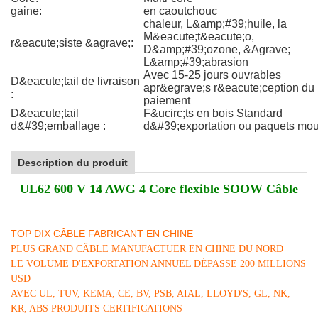
gaine:
en caoutchouc
chaleur, L&amp;#39;huile, la
M&eacute;t&eacute;o,
r&eacute;siste &agrave;:
D&amp;#39;ozone, &Agrave;
L&amp;#39;abrasion
Avec 15-25 jours ouvrables
D&eacute;tail de livraison
apr&egrave;s r&eacute;ception du
:
paiement
D&eacute;tail
F&ucirc;ts en bois Standard
d&#39;emballage :
d&#39;exportation ou paquets mo
Description du produit
UL62 600 V 14 AWG 4 Core flexible SOOW Câble
TOP DIX CÂBLE FABRICANT EN CHINE
PLUS GRAND CÂBLE MANUFACTUER EN CHINE DU NORD
LE VOLUME D'EXPORTATION ANNUEL DÉPASSE 200 MILLIONS
USD
AVEC UL, TUV, KEMA, CE, BV, PSB, AIAL, LLOYD'S, GL, NK,
KR, ABS PRODUITS CERTIFICATIONS