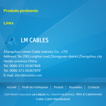
Produits pertinents
Links
Zhengzhou Lemei Cable Industry Co., LTD
Address: No.299,Longhai road,Zhongyuan district,Zhengzhou city
Henan province China
Tel: 0086-371-55367868
Tel: 0086-371-55367870
E-mail:
info2@lmcables.com
Accueil
Profil de l’entreprise
Produit
Nouvelles
Contacts
Wire & Cable
Arnold
COPYRIGHT 2016-2026
LM CABLES
ALL RIGHTS RESERVED.
Cable
Cable Manufacturer