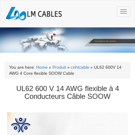
T
o
g
g
l
e
n
a
v
i
You are here:
Home
»
Produit
»
cnhtcable
»
UL62 600V 14
g
AWG 4 Core flexible SOOW Cable
a
t
UL62 600 V 14 AWG flexible à 4
i
Conducteurs Câble SOOW
o
n