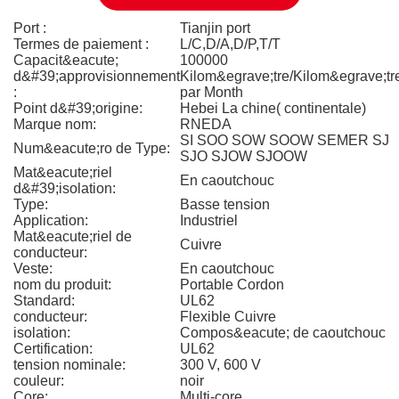
Port :
Tianjin port
Termes de paiement :
L/C,D/A,D/P,T/T
Capacit&eacute;
100000
d&#39;approvisionnement
Kilom&egrave;tre/Kilom&egrave;tr
:
par Month
Point d&#39;origine:
Hebei La chine( continentale)
Marque nom:
RNEDA
SI SOO SOW SOOW SEMER SJ
Num&eacute;ro de Type:
SJO SJOW SJOOW
Mat&eacute;riel
En caoutchouc
d&#39;isolation:
Type:
Basse tension
Application:
Industriel
Mat&eacute;riel de
Cuivre
conducteur:
Veste:
En caoutchouc
nom du produit:
Portable Cordon
Standard:
UL62
conducteur:
Flexible Cuivre
isolation:
Compos&eacute; de caoutchouc
Certification:
UL62
tension nominale:
300 V, 600 V
couleur:
noir
Core:
Multi-core