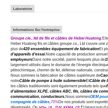
Laboratoire
Informations Sur l'entreprise
Groupe cie., ltd de fils et câbles de Hebei Huatong
.
Ell
Hebei Huatong fils et câbles groupe co., Ltd couvre une 
plus de
420 ensembles équipement de fabrication
Et pl
d'appareils d'essai
.
Notre capacité de production annuell
employeurs
Dans notre société, parmi lesquels plus de
1
largement utilisés dans le domaine de l'énergie électrique
pétrochimique, chemin de fer, défense nationale, construct
Nous sommes la fabrication de câbles supérieure de
Cao
notre
Câble de pompe à huile submersible
Et
Câble de 
les câbles traditionnels sont également produits tels que
d'alimentation XLPE, câbles ABC, fils, câbles de com
communication, conducteurs.
Nous sommes
OEM pour 
compagnie de câbles,
70%
De nos produits sont exportés
développés. On a
Et beaucoup d'au
Oin, UL, TUV, KEMA, CE