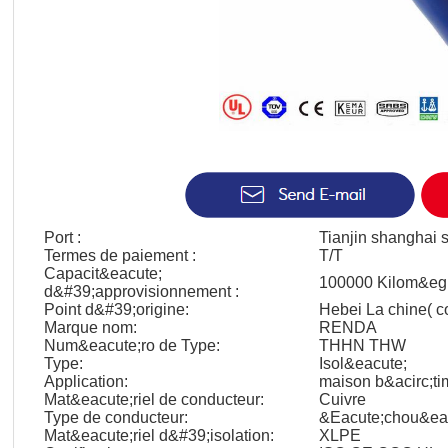
Port :
Tianjin shanghai 
Termes de paiement :
T/T
Capacit&eacute;
100000 Kilom&egr
d&#39;approvisionnement :
Point d&#39;origine:
Hebei La chine( c
Marque nom:
RENDA
Num&eacute;ro de Type:
THHN THW
Type:
Isol&eacute;
Application:
maison b&acirc;tim
Mat&eacute;riel de conducteur:
Cuivre
Type de conducteur:
&Eacute;chou&ea
Mat&eacute;riel d&#39;isolation:
XLPE