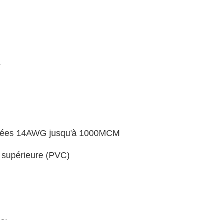
V
oronnées 14AWG jusqu'à 1000MCM
té supérieure (PVC)