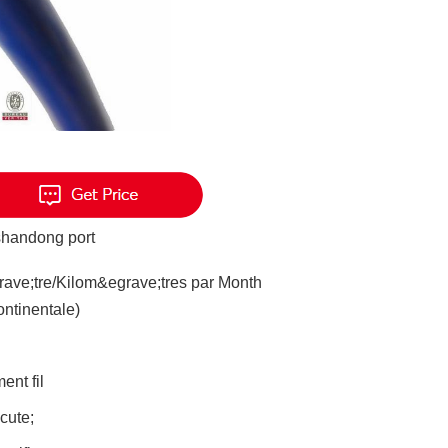
shandong port
ave;tre/Kilom&egrave;tres par Month
ontinentale)
ent fil
cute;