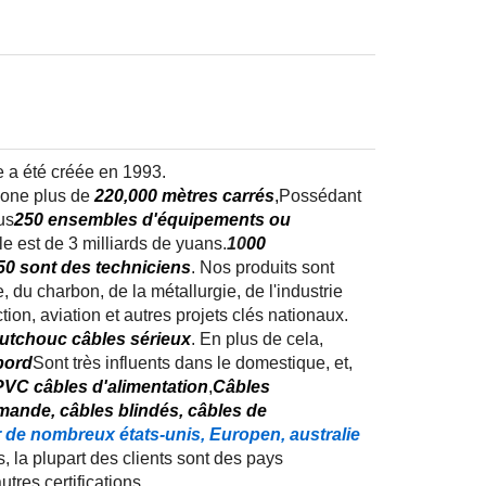
e a été créée en 1993.
zone plus de
220,000 mètres carrés
,
Possédant
us
250 ensembles d'équipements ou
e est de 3 milliards de yuans.
10
00
50 sont des techniciens
. Nos produits sont
, du charbon, de la métallurgie, de l'industrie
ion, aviation et autres projets clés nationaux.
utchouc câbles sérieux
. En plus de cela,
bord
Sont très influents dans le domestique, et,
PVC câbles d'alimentation
,
Câbles
mande, câbles blindés, câbles de
de nombreux états-unis, Europen, australie
, la plupart des clients sont des pays
tres certifications.