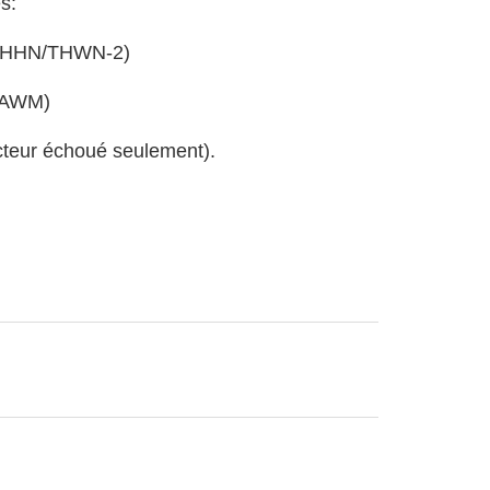
s:
s (THHN/THWN-2)
 (AWM)
cteur échoué seulement).