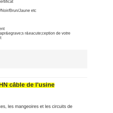
tificat
Noir/Brun/Jaune etc
ent
 apr&egrave;s r&eacute;ception de votre
t
HN câble de l'usine
es, les mangeoires et les circuits de