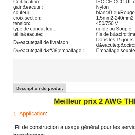
Certification:
ISO CE CCC UL cer
gain&eacute;:
Nylon
couleur:
blanc/Bleu/Rouge/
croix section:
1.5mm2-240mm2
tension:
450/750 V
type de conducteur:
rigide ou Souple
utilis&eacute;:
fils de b&acirc;tim
Dans les 15 jours
D&eacute;tail de livraison :
d&eacute;p&ocirc;
D&eacute;tail d&#39;emballage :
Emballage souple
Description du produit
Meilleur prix 2 AWG TH
1.
Application
:
Fil de construction à usage général pour les servic