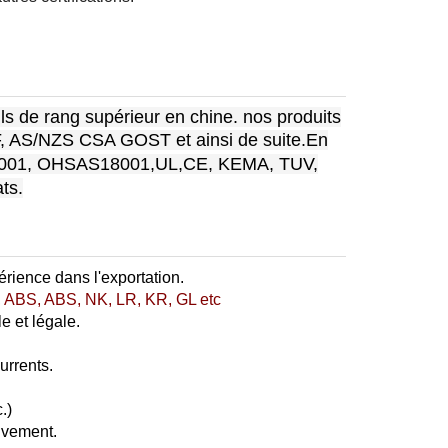
ls de rang supérieur en chine. nos produits
F, AS/NZS CSA GOST et ainsi de suite
.
En
001
, OHSAS18001,
UL
,
CE, KEMA, TUV,
ats.
rience dans l'exportation.
 ABS, ABS, NK, LR, KR, GL etc
le et légale.
urrents.
.)
tivement.