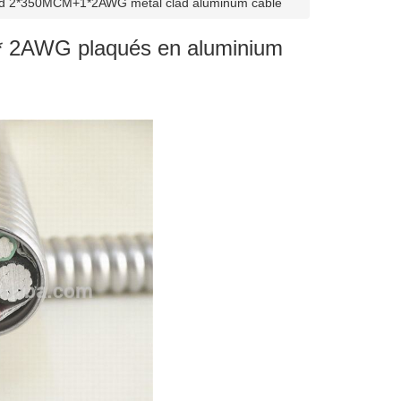
rd 2*350MCM+1*2AWG metal clad aluminum cable
* 2AWG plaqués en aluminium