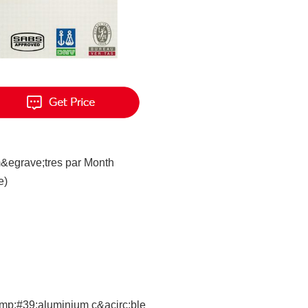
&egrave;tres par Month
e)
mp;#39;aluminium c&acirc;ble