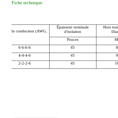
Fiche technique:
Épaisseur nominale
Hors tou
Taille du conducteur (AWG,
d'isolation
Dia
Kcmil)
Pouces
M
6-6-6-6
45
8
4-4-4-6
45
9
2-2-2-6
45
1