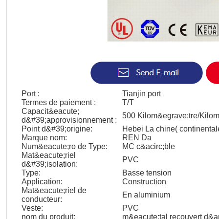
Port :
Tianjin port
Termes de paiement :
T/T
Capacit&eacute;
500 Kilom&egrave;tre/Kilom
d&#39;approvisionnement :
Point d&#39;origine:
Hebei La chine( continental
Marque nom:
REN Da
Num&eacute;ro de Type:
MC c&acirc;ble
Mat&eacute;riel
PVC
d&#39;isolation:
Type:
Basse tension
Application:
Construction
Mat&eacute;riel de
En aluminium
conducteur:
Veste:
PVC
nom du produit:
m&eacute;tal recouvert d&a