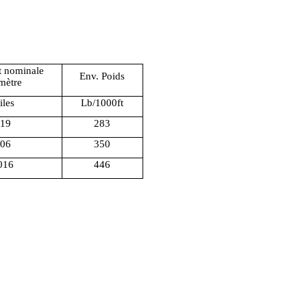
t nominale
Env. Poids
mètre
iles
Lb/1000ft
19
283
06
350
016
446