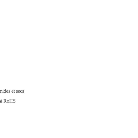
mides et secs
t à RoHS