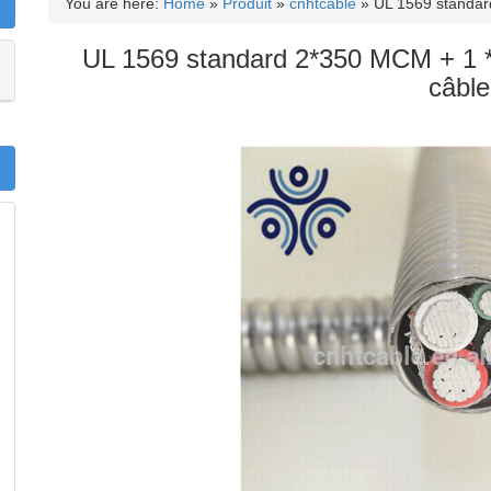
You are here:
Home
»
Produit
»
cnhtcable
»
UL 1569 standa
UL 1569 standard 2*350 MCM + 1 
câble