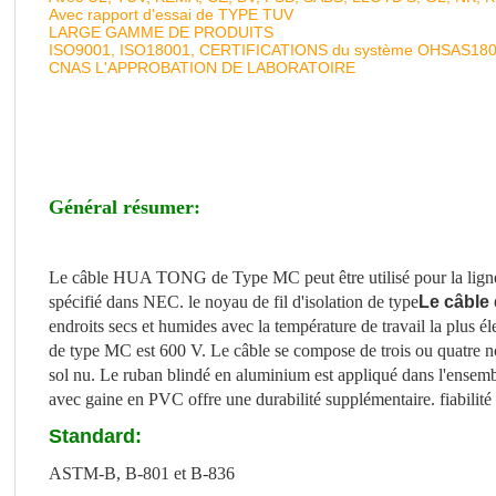
Avec rapport d'essai de TYPE TUV
LARGE GAMME DE PRODUITS
ISO9001, ISO18001, CERTIFICATIONS du système OHSAS18
CNAS L'APPROBATION DE LABORATOIRE
Général résumer:
Le câble HUA TONG de Type MC peut être utilisé pour la ligne 
spécifié dans NEC. le noyau de fil d'isolation de type
Le câble
endroits secs et humides avec la température de travail la plus 
de type MC est 600 V. Le câble se compose de trois ou quatre n
sol nu. Le ruban blindé en aluminium est appliqué dans l'ensemb
avec gaine en PVC offre une durabilité supplémentaire. fiabilité à
Standard:
ASTM-B, B-801 et B-836