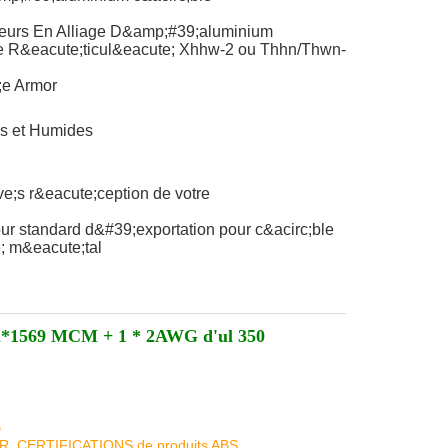
eurs En Alliage D&amp;#39;aluminium
e R&eacute;ticul&eacute; Xhhw-2 ou Thhn/Thwn-
;e Armor
cs et Humides
e;s r&eacute;ception de votre
r standard d&#39;exportation pour c&acirc;ble
; m&eacute;tal
 2*1569 MCM + 1 * 2AWG d'ul 350
D
KR, CERTIFICATIONS de produits ABS