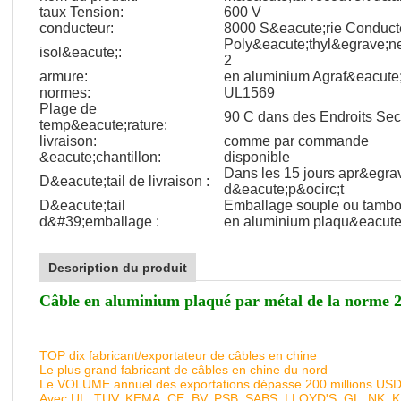
taux Tension:
600 V
conducteur:
8000 S&eacute;rie Conduct
Poly&eacute;thyl&egrave;n
isol&eacute;:
2
armure:
en aluminium Agraf&eacute
normes:
UL1569
Plage de
90 C dans des Endroits Se
temp&eacute;rature:
livraison:
comme par commande
&eacute;chantillon:
disponible
Dans les 15 jours apr&egrav
D&eacute;tail de livraison :
d&eacute;p&ocirc;t
D&eacute;tail
Emballage souple ou tambou
d&#39;emballage :
en aluminium plaqu&eacute
Description du produit
Câble en aluminium plaqué par métal de la norme
TOP dix fabricant/exportateur de câbles en chine
Le plus grand fabricant de câbles en chine du nord
Le VOLUME annuel des exportations dépasse 200 millions US
Avec UL, TUV, KEMA, CE, BV, PSB, SABS, LLOYD'S, GL, NK, 