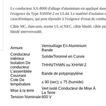
Le conducteur AA-8000 d'alliage d'aluminium est appliqué dans
l'exigence du Type XHHW-2 en UL44. Le matériel d'isolation es
caractéristiques, qui peut répondre à l'exigence d'essai de comb
Câble MC, états-unis, norme UL et NEC, câble blindé, câble p
blindé interverrouillé.
Verrouillage En Aluminium
Armure
Bande
Conducteur
Solide/Toronné en Cuivre
intérieur
Isolation De
THHN/THWN ou XHHW-2
conducteur
L'assemblée
Bande de polypropylène
Couvrant
Cote De
≤ 90 (sec); ≤ 75 (humide)
température
Vert isolé Conducteur de Mise À
Mise à la terre
La Terre
Tension Nominale
600 V