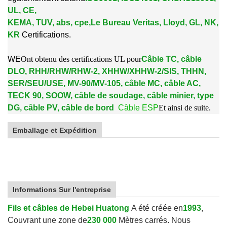
UL, CE,
KEMA, TUV, abs, cpe,
Le Bureau Veritas, Lloyd, GL, NK,
KR
Certifications.
W
E
Ont obtenu des certifications UL pour
Câble TC, câble
DLO, RHH/RHW/RHW-2, XHHW/XHHW-2/SIS, THHN,
SER/SEU/USE, MV-90/MV-105, câble MC, câble AC,
TECK 90, SOOW, câble de soudage, câble minier, type
DG, câble PV, câble de bord
Câble ESP
Et ainsi de suite.
Emballage et Expédition
Informations Sur l'entreprise
Fils et câbles de Hebei Huatong
A été créée en
1993
,
Couvrant une zone de
230 000
Mètres carrés. Nous