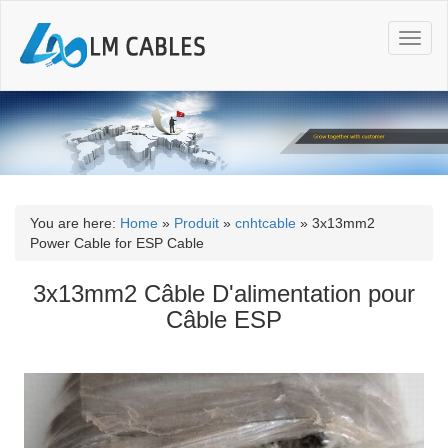
T
o
g
g
l
e
n
a
v
i
You are here:
Home
»
Produit
»
cnhtcable
»
3x13mm2
g
Power Cable for ESP Cable
a
t
3x13mm2 Câble D'alimentation pour
i
Câble ESP
o
n