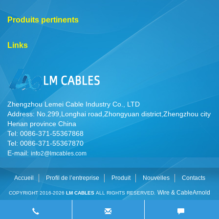
Produits pertinents
Links
Zhengzhou Lemei Cable Industry Co., LTD
Address: No.299,Longhai road,Zhongyuan district,Zhengzhou city
Henan province China
Tel: 0086-371-55367868
Tel: 0086-371-55367870
E-mail:
info2@lmcables.com
Accueil
Profil de l’entreprise
Produit
Nouvelles
Contacts
Wire & Cable
Arnold
COPYRIGHT 2016-2026
LM CABLES
ALL RIGHTS RESERVED.
Cable
Cable Manufacturer