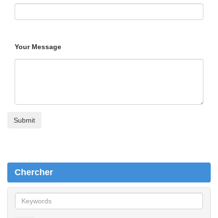
Your Message
Chercher
C
h
e