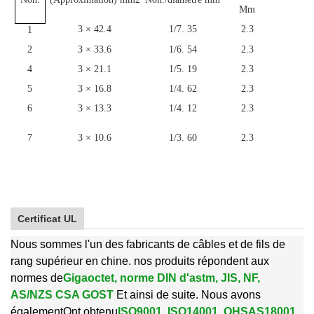
Mm
3 × 42.4
1/7. 35
2.3
1
1
2
3 × 33.6
1/6. 54
2.3
1
4
3 × 21.1
1/5. 19
2.3
1
5
3 × 16.8
1/4. 62
2.3
1
6
3 × 13.3
1/4. 12
2.3
1
7
3 × 10.6
1/3. 60
2.3
1
Certificat UL
Nous sommes l'un des fabricants de câbles et de fils de
rang supérieur en chine. nos produits répondent aux
normes de
Gigaoctet, norme DIN d'astm, JIS, NF,
AS/NZS CSA GOST
Et ainsi de suite. Nous avons
également
Ont obtenu
ISO9001, ISO14001, OHSAS18001,