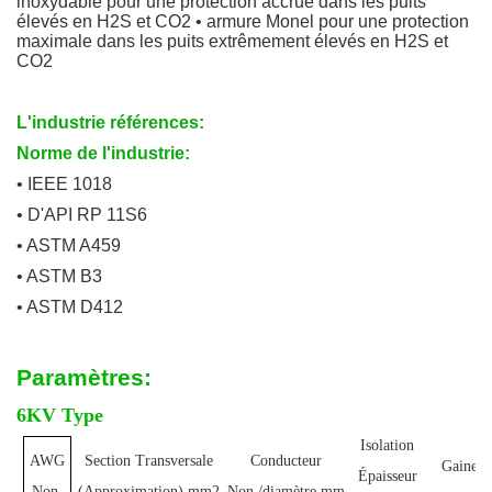
inoxydable pour une protection accrue dans les puits
élevés en H2S et CO2 • armure Monel pour une protection
maximale dans les puits extrêmement élevés en H2S et
CO2
L'industrie références:
Norme de l'industrie:
• IEEE 1018
• D'API RP 11S6
• ASTM A459
• ASTM B3
• ASTM D412
Paramètres:
6KV Type
Isolation
AWG
Section Transversale
Conducteur
Gaine É
Épaisseur
m
Non.
(Approximation) mm2
Non./diamètre mm