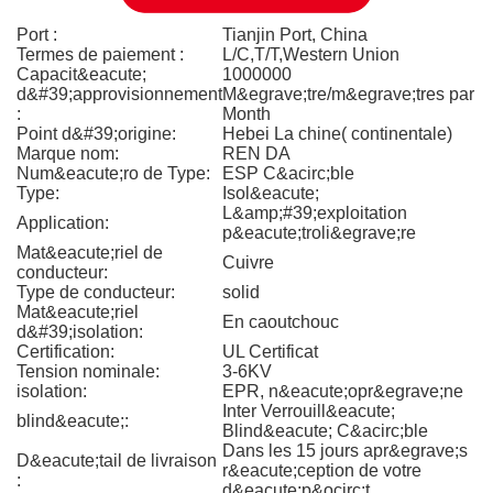
Port :
Tianjin Port, China
Termes de paiement :
L/C,T/T,Western Union
Capacit&eacute;
1000000
d&#39;approvisionnement
M&egrave;tre/m&egrave;tres par
:
Month
Point d&#39;origine:
Hebei La chine( continentale)
Marque nom:
REN DA
Num&eacute;ro de Type:
ESP C&acirc;ble
Type:
Isol&eacute;
L&amp;#39;exploitation
Application:
p&eacute;troli&egrave;re
Mat&eacute;riel de
Cuivre
conducteur:
Type de conducteur:
solid
Mat&eacute;riel
En caoutchouc
d&#39;isolation:
Certification:
UL Certificat
Tension nominale:
3-6KV
isolation:
EPR, n&eacute;opr&egrave;ne
Inter Verrouill&eacute;
blind&eacute;:
Blind&eacute; C&acirc;ble
Dans les 15 jours apr&egrave;s
D&eacute;tail de livraison
r&eacute;ception de votre
:
d&eacute;p&ocirc;t