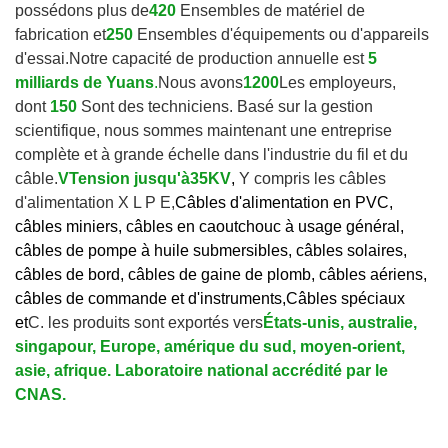
possédons plus de
420
Ensembles de matériel de
fabrication et
250
Ensembles d'équipements ou d'appareils
d'essai.
Notre capacité de production annuelle est
5
milliards de Yuans
.
Nous avons
1200
Les employeurs,
dont
150
Sont des techniciens. Basé sur la gestion
scientifique, nous sommes maintenant une entreprise
complète et à grande échelle dans l'industrie du fil et du
câble.
V
Tension jusqu'à
35KV
,
Y compris les câbles
d'alimentation X L P E,
Câbles d'alimentation en PVC,
câbles miniers, câbles en caoutchouc à usage général,
câbles de pompe à huile submersibles, câbles solaires,
câbles de bord, câbles de gaine de plomb, câbles aériens,
câbles de commande et d'instruments,
Câbles spéciaux
et
C. les produits sont exportés vers
États-unis, australie,
singapour, Europe, amérique du sud, moyen-orient,
asie, afrique. Laboratoire national accrédité par le
CNAS.