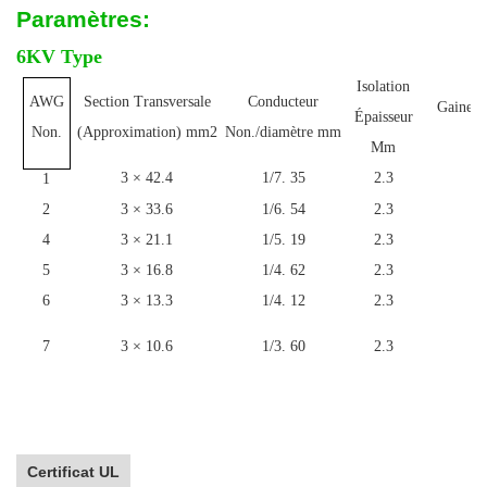
Paramètres:
6KV Type
Isolation
AWG
Section Transversale
Conducteur
Gaine É
Épaisseur
m
Non.
(Approximation) mm2
Non./diamètre mm
Mm
3 × 42.4
1/7. 35
2.3
1
1
2
3 × 33.6
1/6. 54
2.3
1
4
3 × 21.1
1/5. 19
2.3
1
5
3 × 16.8
1/4. 62
2.3
1
6
3 × 13.3
1/4. 12
2.3
1
7
3 × 10.6
1/3. 60
2.3
1
Certificat UL