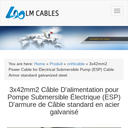
T
o
g
g
l
e
n
a
v
i
You are here:
Home
»
Produit
»
cnhtcable
»
3x42mm2
g
Power Cable for Electrical Submersible Pump (ESP) Cable
a
Armor standard galvanized steel
t
i
3x42mm2 Câble D'alimentation pour
o
Pompe Submersible Électrique (ESP)
n
D'armure de Câble standard en acier
galvanisé