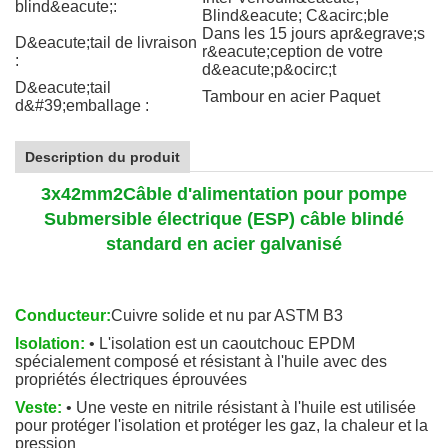
blind&eacute;:
Blind&eacute; C&acirc;ble
Dans les 15 jours apr&egrave;s
D&eacute;tail de livraison
r&eacute;ception de votre
:
d&eacute;p&ocirc;t
D&eacute;tail
Tambour en acier Paquet
d&#39;emballage :
Description du produit
3x42mm2
Câble d'alimentation pour pompe
Submersible électrique (ESP) câble blindé
standard en acier galvanisé
Conducteur:
Cuivre solide et nu par ASTM B3
Isolation:
• L'isolation est un caoutchouc EPDM
spécialement composé et résistant à l'huile avec des
propriétés électriques éprouvées
Veste:
• Une veste en nitrile résistant à l'huile est utilisée
pour protéger l'isolation et protéger les gaz, la chaleur et la
pression