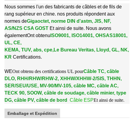
Nous sommes l'un des fabricants de câbles et de fils de
rang supérieur en chine. nos produits répondent aux
normes de
Gigaoctet, norme DIN d'astm, JIS, NF,
AS/NZS CSA GOST
Et ainsi de suite. Nous avons
également
Ont obtenu
ISO9001, ISO14001, OHSAS18001,
UL, CE,
KEMA, TUV, abs, cpe,
Le Bureau Veritas, Lloyd, GL, NK,
KR
Certifications.
W
E
Ont obtenu des certifications UL pour
Câble TC, câble
DLO, RHH/RHW/RHW-2, XHHW/XHHW-2/SIS, THHN,
SER/SEU/USE, MV-90/MV-105, câble MC, câble AC,
TECK 90, SOOW, câble de soudage, câble minier, type
DG, câble PV, câble de bord
Câble ESP
Et ainsi de suite.
Emballage et Expédition