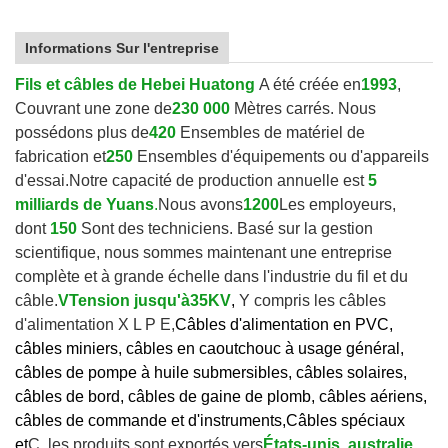
Informations Sur l'entreprise
Fils et câbles de Hebei Huatong
A été créée en
1993
,
Couvrant une zone de
230 000
Mètres carrés. Nous
possédons plus de
420
Ensembles de matériel de
fabrication et
250
Ensembles d'équipements ou d'appareils
d'essai.
Notre capacité de production annuelle est
5
milliards de Yuans
.
Nous avons
1200
Les employeurs,
dont
150
Sont des techniciens. Basé sur la gestion
scientifique, nous sommes maintenant une entreprise
complète et à grande échelle dans l'industrie du fil et du
câble.
V
Tension jusqu'à
35KV
,
Y compris les câbles
d'alimentation X L P E,
Câbles d'alimentation en PVC,
câbles miniers, câbles en caoutchouc à usage général,
câbles de pompe à huile submersibles, câbles solaires,
câbles de bord, câbles de gaine de plomb, câbles aériens,
câbles de commande et d'instruments,
Câbles spéciaux
et
C. les produits sont exportés vers
États-unis, australie,