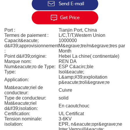
Port :
Tianjin Port, China
Termes de paiement :
L/C,T/T,Western Union
Capacit&eacute;
1000000
d&#39;approvisionnement
M&egrave;tre/m&egrave;tres par
:
Month
Point d&#39;origine:
Hebei La chine( continentale)
Marque nom:
REN DA
Num&eacute;ro de Type:
ESP C&acirc;ble
Type:
Isol&eacute;
L&amp;#39;exploitation
Application:
p&eacute;troli&egrave;re
Mat&eacute;riel de
Cuivre
conducteur:
Type de conducteur:
solid
Mat&eacute;riel
En caoutchouc
d&#39;isolation:
Certification:
UL Certificat
Tension nominale:
3-6KV
isolation:
EPR, n&eacute;opr&egrave;ne
Inter Verrouill&eacute;