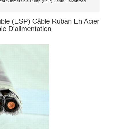
cal Submersible Pump (ESP) Cable Galvanized
ble (ESP) Câble Ruban En Acier
e D'alimentation