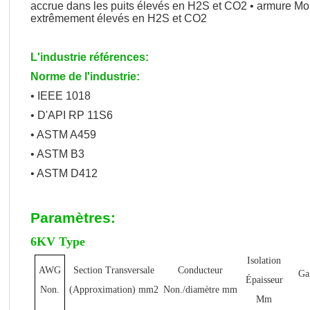
accrue dans les puits élevés en H2S et CO2 • armure Mon
extrêmement élevés en H2S et CO2
L'industrie références:
Norme de l'industrie:
• IEEE 1018
• D'API RP 11S6
• ASTM A459
• ASTM B3
• ASTM D412
Paramètres:
6KV Type
Isolation
AWG
Section Transversale
Conducteur
Ga
Épaisseur
Non.
(Approximation) mm2
Non./diamètre mm
Mm