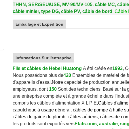
THHN, SER/SEU/USE, MV-90/MV-105, câble MC, câble
câble minier, type DG, câble PV, câble de bord
Câble
Emballage et Expédition
Informations Sur l'entreprise
Fils et câbles de Hebei Huatong
A été créée en
1993
, 
Nous possédons plus de
420
Ensembles de matériel de fa
d'appareils d'essai.
Notre capacité de production annuelle
employeurs, dont
150
Sont des techniciens. Basé sur la
une entreprise complète et à grande échelle dans l'industri
compris les câbles d'alimentation X L P E,
Câbles d'alime
caoutchouc à usage général, câbles de pompe à huile sub
câbles de gaine de plomb, câbles aériens, câbles de co
les produits sont exportés vers
États-unis, australie, s