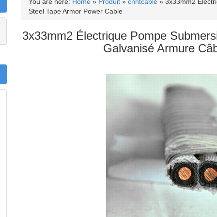
You are here:
Home
»
Produit
»
cnhtcable
»
3x33mm2 Electri
Steel Tape Armor Power Cable
3x33mm2 Électrique Pompe Submersi
Galvanisé Armure Câbl