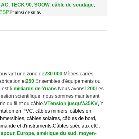
 AC, TECK 90, SOOW, câble de soudage,
 ESP
Et ainsi de suite.
Couvrant une zone de
230 000
Mètres carrés.
brication et
250
Ensembles d'équipements ou
 est
5 milliards de Yuans
.
Nous avons
1200
Les
 gestion scientifique, nous sommes maintenant
e du fil et du câble.
V
Tension jusqu'à
35KV
,
Y
ntation en PVC, câbles miniers, câbles en
mersibles, câbles solaires, câbles de bord,
mmande et d'instruments,
Câbles spéciaux et
C.
ingapour, Europe, amérique du sud, moyen-