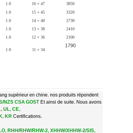
1.0
16 × 47
3850
1.0
15 × 45
3320
1.0
14 × 40
2730
1.0
13 × 38
2410
1.0
12 × 36
2100
1790
1.0
11 × 34
rang supérieur en chine. nos produits répondent
, AS/NZS CSA GOST
Et ainsi de suite. Nous avons
, UL, CE,
NK, KR
Certifications.
 DLO, RHH/RHW/RHW-2, XHHW/XHHW-2/SIS,