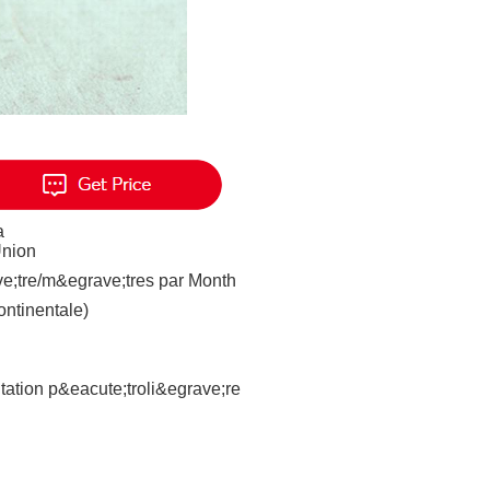
a
Union
;tre/m&egrave;tres par Month
ontinentale)
ation p&eacute;troli&egrave;re