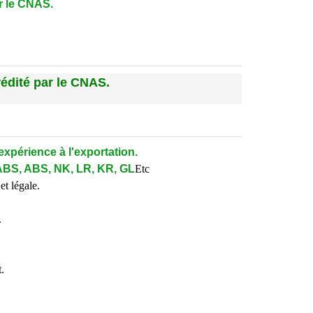
ar le CNAS.
rédité par le CNAS.
expérience à l'exportation.
ABS, ABS, NK, LR, KR, GL
Etc
et légale.
.
.