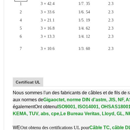
3 × 42.4
1/7. 35
2.3
1
2
3 × 33.6
1/6. 54
2.3
4
3 × 21.1
1/5. 19
2.3
5
3 × 16.8
1/4. 62
2.3
6
3 × 13.3
1/4. 12
2.3
7
3 × 10.6
1/3. 60
2.3
Certificat UL
Nous sommes l'un des fabricants de câbles et de fils de 
aux normes de
Gigaoctet, norme DIN d'astm, JIS, NF
également
Ont obtenu
ISO9001, ISO14001, OHSAS18001
KEMA, TUV, abs, cpe,
Le Bureau Veritas, Lloyd, GL, 
W
E
Ont obtenu des certifications UL pour
Câble TC, câble