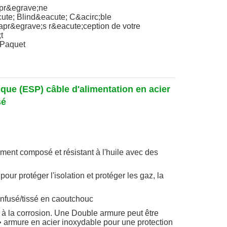
pr&egrave;ne
cute; Blind&eacute; C&acirc;ble
 apr&egrave;s r&eacute;ception de votre
t
 Paquet
ue (ESP) câble d'alimentation en acier
sé
ment composé et résistant à l'huile avec des
e pour protéger l'isolation et protéger les gaz, la
 infusé/tissé en caoutchouc
nt à la corrosion. Une Double armure peut être
 • armure en acier inoxydable pour une protection