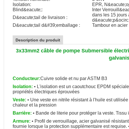
Isolation:
EPR, N&eacute;o
Blind&eacute;:
Inter Verrouill&ea
dans les 15 jours
D&eacute;tail de livraison :
d&eacute;p&ocirc;
D&eacute;tail d&#39;emballage :
Tambour en acier
Description du produit
3x33mm2 câble de pompe Submersible électriq
galvani
Conducteur:
Cuivre solide et nu par ASTM B3
Isolation:
• L'isolation est un caoutchouc EPDM spéciale
propriétés électriques éprouvées
Veste:
• Une veste en nitrile résistant à l'huile est utilisé
chaleur et la pression
Barrière:
• Bande de literie pour protéger la veste. Tissu
Armure:
• Profil de verrouillage, acier galvanisé résista
fournie lorsque la protection supplémentaire est requise.