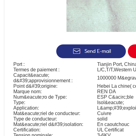
Port :
Tianjin Port, Chin
Termes de paiement :
L/C,T/T,Western 
Capacit&eacute;
1000000 M&egrave
d&#39;approvisionnement :
Point d&#39;origine:
Hebei La chine( c
Marque nom:
REN DA
Num&eacute;ro de Type:
ESP C&acirc;ble
Type:
Isol&eacute;
Application:
L&amp;#39;exploit
Mat&eacute;riel de conducteur:
Cuivre
Type de conducteur:
solid
Mat&eacute;riel d&#39;isolation:
En caoutchouc
Certification:
UL Certificat
Tension nominale:
3-6KV