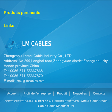
Produits pertinents
Links
Zhengzhou Lemei Cable Industry Co., LTD
Address: No.299,Longhai road,Zhongyuan district,Zhengzhou city
Henan province China
Tel: 0086-371-55367868
Tel: 0086-371-55367870
E-mail:
info2@lmcables.com
Accueil
Profil de l’entreprise
Produit
Nouvelles
Contacts
Wire & Cable
Arnold
COPYRIGHT 2016-2026
LM CABLES
ALL RIGHTS RESERVED.
Cable
Cable Manufacturer