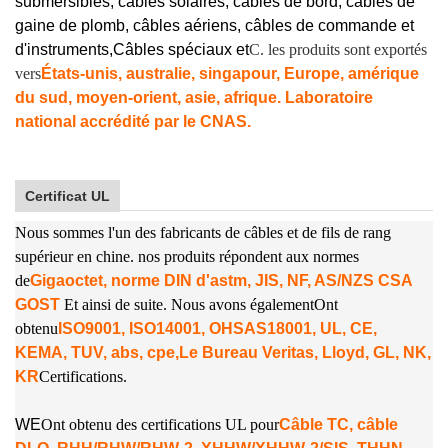
submersibles, câbles solaires, câbles de bord, câbles de
gaine de plomb, câbles aériens, câbles de commande et
d'instruments,
Câbles spéciaux et
C. les produits sont exportés
vers
États-unis, australie, singapour, Europe, amérique
du sud, moyen-orient, asie, afrique. Laboratoire
national accrédité par le CNAS.
Certificat UL
Nous sommes l'un des fabricants de câbles et de fils de rang
supérieur en chine. nos produits répondent aux normes
de
Gigaoctet, norme DIN d'astm, JIS, NF, AS/NZS CSA
GOST
Et ainsi de suite. Nous avons également
Ont
obtenu
ISO9001, ISO14001, OHSAS18001, UL, CE,
KEMA, TUV, abs, cpe,
Le Bureau Veritas, Lloyd, GL, NK,
KR
Certifications.
W
E
Ont obtenu des certifications UL pour
Câble TC, câble