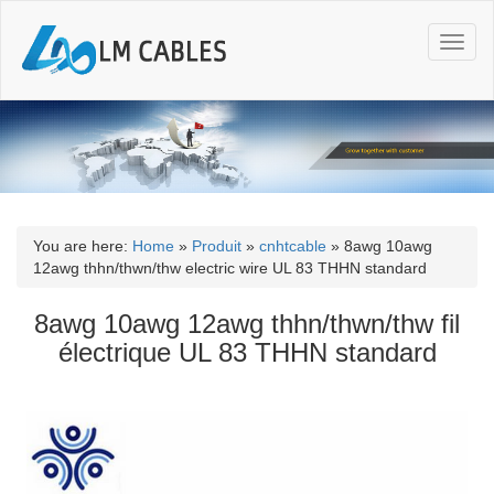
T
o
g
g
l
e
n
a
v
i
You are here:
Home
»
Produit
»
cnhtcable
»
8awg 10awg
g
12awg thhn/thwn/thw electric wire UL 83 THHN standard
a
t
8awg 10awg 12awg thhn/thwn/thw fil
i
électrique UL 83 THHN standard
o
n