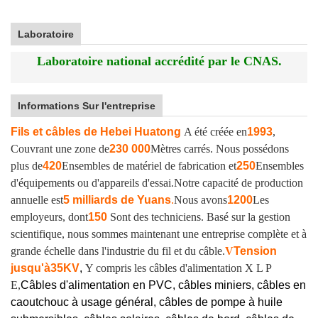
Laboratoire
Laboratoire national accrédité par le CNAS.
Informations Sur l'entreprise
Fils et câbles de Hebei Huatong
A été créée en
1993
,
Couvrant une zone de
230 000
Mètres carrés. Nous possédons
plus de
420
Ensembles de matériel de fabrication et
250
Ensembles
d'équipements ou d'appareils d'essai.
Notre capacité de production
annuelle est
5 milliards de Yuans
.
Nous avons
1200
Les
employeurs, dont
150
Sont des techniciens. Basé sur la gestion
scientifique, nous sommes maintenant une entreprise complète et à
grande échelle dans l'industrie du fil et du câble.
V
Tension
jusqu'à
35KV
,
Y compris les câbles d'alimentation X L P
E,
Câbles d'alimentation en PVC, câbles miniers, câbles en
caoutchouc à usage général, câbles de pompe à huile