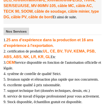
DLO, RHH/RHW/RHW-2, XHHW/XHHW-2/SIS, THHN,
SER/SEU/USE, MV-90/MV-105, câble MC, câble AC,
TECK 90, SOOW, câble de soudage, câble minier, type
DG, câble PV, câble de bord
Et ainsi de suite.
Nos Services
1.
25 ans d'expérience dans la production et 16 ans
d'expérience à l'exportation.
2. certification de produits:
UL, CE, BV, TUV, KEMA, PSB,
ABS, ABS, NK, LR, KR, GL
Etc
3.
OEM
Service disponible en fonction de l'autorisation officielle et
légale.
4. système de contrôle de qualité Strict.
5. livraison rapide et rétroaction plus rapide que nos concurrents.
6. excellente qualité à prix raisonnable.
7. support technique fort (données techniques, dessin, etc.)
8. service de travail d'équipe professionnel pour vous activement.
9. Stock disponible, échantillon gratuit est disponible.