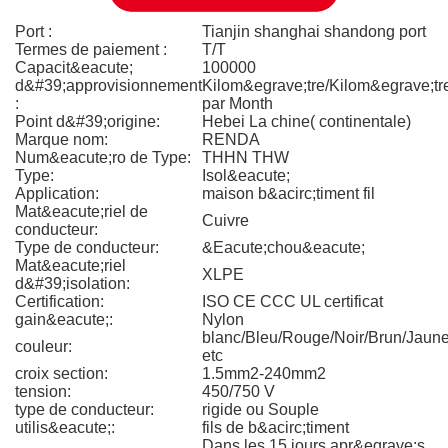
Port :
Tianjin shanghai shandong port
Termes de paiement :
T/T
Capacit&eacute;
100000
d&#39;approvisionnement
Kilom&egrave;tre/Kilom&egrave;tr
:
par Month
Point d&#39;origine:
Hebei La chine( continentale)
Marque nom:
RENDA
Num&eacute;ro de Type:
THHN THW
Type:
Isol&eacute;
Application:
maison b&acirc;timent fil
Mat&eacute;riel de
Cuivre
conducteur:
Type de conducteur:
&Eacute;chou&eacute;
Mat&eacute;riel
XLPE
d&#39;isolation:
Certification:
ISO CE CCC UL certificat
gain&eacute;:
Nylon
blanc/Bleu/Rouge/Noir/Brun/Jaun
couleur:
etc
croix section:
1.5mm2-240mm2
tension:
450/750 V
type de conducteur:
rigide ou Souple
utilis&eacute;:
fils de b&acirc;timent
Dans les 15 jours apr&egrave;s