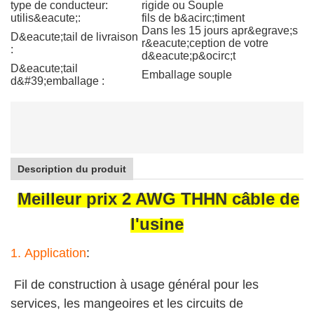
type de conducteur:
rigide ou Souple
utilis&eacute;:
fils de b&acirc;timent
Dans les 15 jours apr&egrave;s
D&eacute;tail de livraison
r&eacute;ception de votre
:
d&eacute;p&ocirc;t
D&eacute;tail
Emballage souple
d&#39;emballage :
Description du produit
Meilleur prix 2 AWG THHN câble de
l'usine
1.
Application
:
Fil de construction à usage général pour les
services, les mangeoires et les circuits de