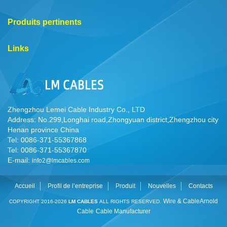
Produits pertinents
Links
Zhengzhou Lemei Cable Industry Co., LTD
Address: No.299,Longhai road,Zhongyuan district,Zhengzhou city
Henan province China
Tel: 0086-371-55367868
Tel: 0086-371-55367870
E-mail:
info2@lmcables.com
Accueil
Profil de l’entreprise
Produit
Nouvelles
Contacts
Wire & Cable
Arnold
COPYRIGHT 2016-2026
LM CABLES
ALL RIGHTS RESERVED.
Cable
Cable Manufacturer