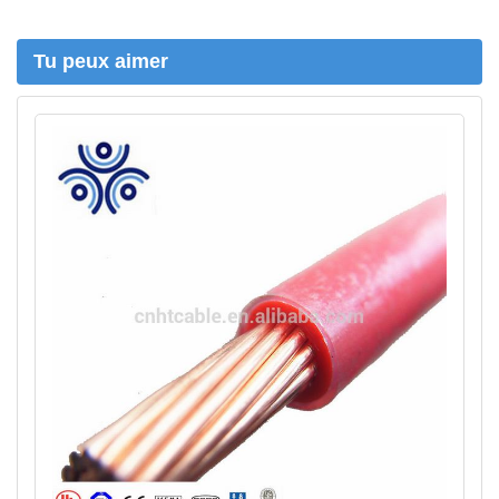
h
e
r
Tu peux aimer