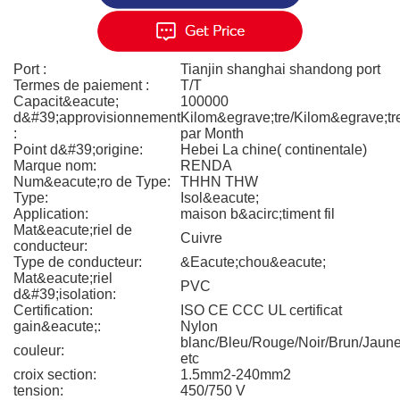
Port :
Tianjin shanghai shandong port
Termes de paiement :
T/T
Capacit&eacute;
100000
d&#39;approvisionnement
Kilom&egrave;tre/Kilom&egrave;tr
:
par Month
Point d&#39;origine:
Hebei La chine( continentale)
Marque nom:
RENDA
Num&eacute;ro de Type:
THHN THW
Type:
Isol&eacute;
Application:
maison b&acirc;timent fil
Mat&eacute;riel de
Cuivre
conducteur:
Type de conducteur:
&Eacute;chou&eacute;
Mat&eacute;riel
PVC
d&#39;isolation:
Certification:
ISO CE CCC UL certificat
gain&eacute;:
Nylon
blanc/Bleu/Rouge/Noir/Brun/Jaun
couleur:
etc
croix section:
1.5mm2-240mm2
tension:
450/750 V