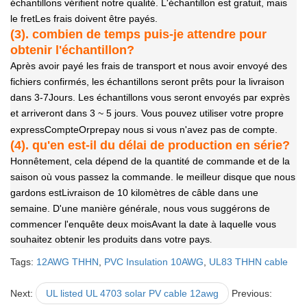
échantillons vérifient notre qualité. L'échantillon est gratuit, mais
le fret
Les frais doivent être payés.
(3). combien de temps puis-je attendre pour
obtenir l'échantillon?
Après avoir payé les frais de transport et nous avoir envoyé des
fichiers confirmés, les échantillons seront prêts pour la livraison
dans 3-7
Jours. Les échantillons vous seront envoyés par exprès
et arriveront dans 3 ~ 5 jours. Vous pouvez utiliser votre propre
express
Compte
Orprepay nous si vous n'avez pas de compte.
(4). qu'en est-il du délai de production en série?
Honnêtement, cela dépend de la quantité de commande et de la
saison où vous passez la commande. le meilleur disque que nous
gardons est
Livraison de 10 kilomètres de câble dans une
semaine. D'une manière générale, nous vous suggérons de
commencer l'enquête deux mois
Avant la date à laquelle vous
souhaitez obtenir les produits dans votre pays
.
Tags:
12AWG THHN
,
PVC Insulation 10AWG
,
UL83 THHN cable
Next:
UL listed UL 4703 solar PV cable 12awg
Previous: