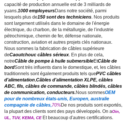
capacité de production annuelle est de 3 milliards de
yuans.
10
00 employeurs
Dans notre société, parmi
lesquels plus de
150 sont des techniciens
. Nos produits
sont largement utilisés dans le domaine de l'énergie
électrique, du charbon, de la métallurgie, de l'industrie
pétrochimique, chemin de fer, défense nationale,
construction, aviation et autres projets clés nationaux.
Nous sommes la fabrication de câbles supérieure
de
Caoutchouc câbles sérieux
. En plus de cela,
notre
Câble de pompe à huile submersible
Et
Câble de
bord
Sont très influents dans le domestique, et, les câbles
traditionnels sont également produits tels que
PVC câbles
d'alimentation
,
Câbles d'alimentation XLPE, câbles
ABC, fils, câbles de commande, câbles blindés, câbles
de communication, conducteurs.
Nous sommes
OEM
pour de nombreux états-unis, Europen, australie
compagnie de câbles,
70%
De nos produits sont exportés,
la plupart des clients sont des pays développés. On a
Oin,
Et beaucoup d'autres certifications.
UL, TUV, KEMA, CE