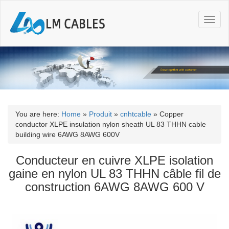
T
o
g
g
l
e
n
a
v
i
You are here:
Home
»
Produit
»
cnhtcable
»
Copper
g
conductor XLPE insulation nylon sheath UL 83 THHN cable
a
building wire 6AWG 8AWG 600V
t
i
Conducteur en cuivre XLPE isolation
o
gaine en nylon UL 83 THHN câble fil de
n
construction 6AWG 8AWG 600 V