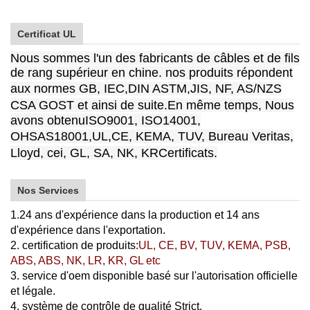
Certificat UL
Nous sommes l'un des fabricants de câbles et de fils
de rang supérieur en chine. nos produits répondent
aux normes GB, IEC,
DIN ASTM,
JIS, NF, AS/NZS
CSA GOST et ainsi de suite
.
En même temps,
Nous
avons obtenu
ISO9001, ISO14001
,
OHSAS18001,
UL
,
CE, KEMA, TUV, Bureau Veritas,
Lloyd, cei, GL, SA, NK, KR
Certificats.
Nos Services
1.24 ans d'expérience dans la production et 14 ans
d'expérience dans l'exportation.
2. certification de produits:
UL, CE, BV, TUV, KEMA, PSB,
ABS, ABS, NK, LR, KR, GL etc
3. service d'oem disponible basé sur l'autorisation officielle
et légale.
4. système de contrôle de qualité Strict.