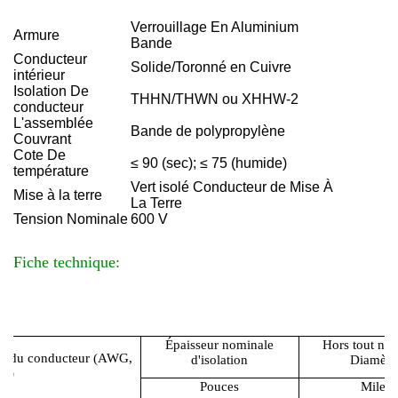
Verrouillage En Aluminium
Armure
Bande
Conducteur
Solide/Toronné en Cuivre
intérieur
Isolation De
THHN/THWN ou XHHW-2
conducteur
L'assemblée
Bande de polypropylène
Couvrant
Cote De
≤ 90 (sec); ≤ 75 (humide)
température
Vert isolé Conducteur de Mise À
Mise à la terre
La Terre
Tension Nominale
600 V
Fiche technique:
Épaisseur nominale
Hors tout no
le du conducteur (AWG,
d'isolation
Diamètr
il)
Pouces
Miles