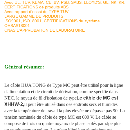
Avec UL, TUV, KEMA, CE, BV, PSB, SABS, LLOYD'S, GL, NK, KR,
CERTIFICATIONS de produits ABS
Avec rapport d'essai de TYPE TUV
LARGE GAMME DE PRODUITS
ISO9001, ISO18001, CERTIFICATIONS du système
OHSAS18001
CNAS L'APPROBATION DE LABORATOIRE
Général résumer:
Le câble HUA TONG de Type MC peut être utilisé pour la ligne
d'alimentation et de circuit de dérivation, comme spécifié dans
NEC. le noyau de fil d'isolation de type
Le câble de MC est
XHHW-2,
Il peut être utilisé dans des endroits secs et humides
avec la température de travail la plus élevée ne dépasse pas 90. La
tension nominale du câble de type MC est 600 V. Le câble se
compose de trois ou quatre noyaux de phase isolés par xlpe plus
un conducteur au sol nu. Le ruban blindé en aluminium est