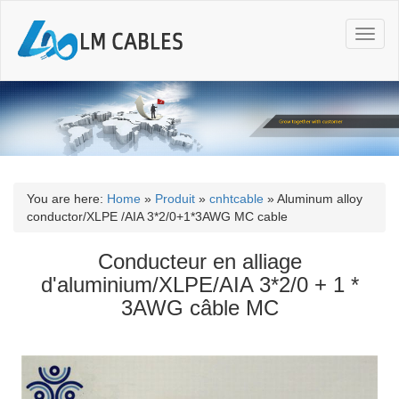
T
o
g
g
l
e
n
a
v
i
You are here:
Home
»
Produit
»
cnhtcable
»
Aluminum alloy
g
conductor/XLPE /AIA 3*2/0+1*3AWG MC cable
a
t
Conducteur en alliage
i
d'aluminium/XLPE/AIA 3*2/0 + 1 *
o
3AWG câble MC
n