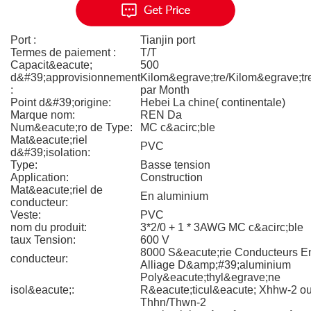
Port :
Tianjin port
Termes de paiement :
T/T
Capacit&eacute;
500
d&#39;approvisionnement
Kilom&egrave;tre/Kilom&egrave;tr
:
par Month
Point d&#39;origine:
Hebei La chine( continentale)
Marque nom:
REN Da
Num&eacute;ro de Type:
MC c&acirc;ble
Mat&eacute;riel
PVC
d&#39;isolation:
Type:
Basse tension
Application:
Construction
Mat&eacute;riel de
En aluminium
conducteur:
Veste:
PVC
nom du produit:
3*2/0 + 1 * 3AWG MC c&acirc;ble
taux Tension:
600 V
8000 S&eacute;rie Conducteurs E
conducteur:
Alliage D&amp;#39;aluminium
Poly&eacute;thyl&egrave;ne
isol&eacute;:
R&eacute;ticul&eacute; Xhhw-2 o
Thhn/Thwn-2