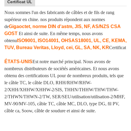
Certificat UL
Nous sommes l'un des fabricants de câbles et de fils de rang
supérieur en chine. nos produits répondent aux normes
de
Gigaoctet, norme DIN d'astm, JIS, NF, AS/NZS CSA
GOST
Et ainsi de suite. En même temps, nous avons
obtenu
ISO9001, ISO14001, OHSAS18001, UL, CE, KEMA,
TUV, Bureau Veritas, Lloyd, cei, GL, SA, NK, KR
Certificat
ÉTATS-UNIS
Est notre marché principal. Nous avons de
nombreux distributeurs de sociétés américaines. Et nous avons
obtenu des certifications UL pour de nombreux produits, tels que
le câble TC, le câble DLO, RHH/RHW/RHW-
2/XHH/XHHW/XHHW-2/SIS, THHN/THHW/THW/THW-
2/THWN/THWN-2/TW, SER/SEU/utilisation/utilisation-2/MHF,
MV-90/MV-105, câble TC, câble MC, DLO, type DG, fil PV,
câble ca, Soow, câble de soudure et ainsi de suite.