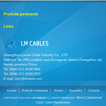
Produits pertinents
Links
Zhengzhou Lemei Cable Industry Co., LTD
Address: No.299,Longhai road,Zhongyuan district,Zhengzhou city
Henan province China
Tel: 0086-371-55367868
Tel: 0086-371-55367870
E-mail:
info2@lmcables.com
Accueil
Profil de l’entreprise
Produit
Nouvelles
Contacts
Wire & Cable
Arnold
COPYRIGHT 2016-2026
LM CABLES
ALL RIGHTS RESERVED.
Cable
Cable Manufacturer