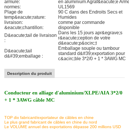
armure:
en aluminium Agraf&eacute;e Arm
normes:
UL1569
Plage de
90 C dans des Endroits Secs et
temp&eacute;rature:
Humides
livraison:
comme par commande
&eacute;chantillon:
disponible
Dans les 15 jours apr&egrave;s
D&eacute;tail de livraison
r&eacute;ception de votre
:
d&eacute;p&ocirc;t
Emballage souple ou tambour
D&eacute;tail
standard d&#39;exportation pour
d&#39;emballage :
c&acirc;ble 3*2/0 + 1 * 3AWG MC
Description du produit
Conducteur en alliage d'aluminium/XLPE/AIA 3*2/0
+ 1 * 3AWG câble MC
TOP dix fabricant/exportateur de câbles en chine
Le plus grand fabricant de câbles en chine du nord
Le VOLUME annuel des exportations dépasse 200 millions USD