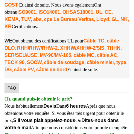
GOST
Et ainsi de suite. Nous avons également
Ont
obtenu
ISO9001, ISO14001, OHSAS18001, UL, CE,
KEMA, TUV, abs, cpe,
Le Bureau Veritas, Lloyd, GL, NK,
KR
Certifications.
W
E
Ont obtenu des certifications UL pour
Câble TC, câble
DLO, RHH/RHW/RHW-2, XHHW/XHHW-2/SIS, THHN,
SER/SEU/USE, MV-90/MV-105, câble MC, câble AC,
TECK 90, SOOW, câble de soudage, câble minier, type
DG, câble PV, câble de bord
Et ainsi de suite.
FAQ
(1). quand puis-je obtenir le prix?
Nous habituellement
Devis
Dans
6 heures
Après que nous
obtenions votre enquête. Si vous êtes très urgent pour obtenir le
prix,
S'il vous plaît appelez-nous
Ou
Dites-nous dans
votre e-mail
Afin que nous considérions votre priorité d'enquête.