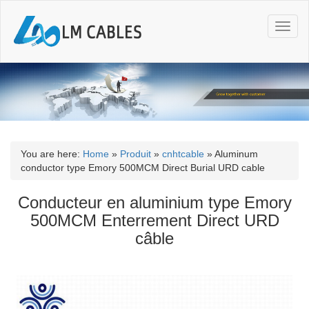
T
o
g
g
l
e
n
a
v
i
You are here:
Home
»
Produit
»
cnhtcable
»
Aluminum
g
conductor type Emory 500MCM Direct Burial URD cable
a
t
Conducteur en aluminium type Emory
i
500MCM Enterrement Direct URD
o
câble
n