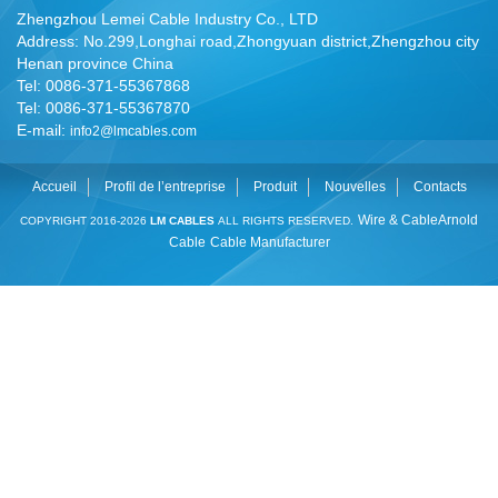
Zhengzhou Lemei Cable Industry Co., LTD
Address: No.299,Longhai road,Zhongyuan district,Zhengzhou city
Henan province China
Tel: 0086-371-55367868
Tel: 0086-371-55367870
E-mail:
info2@lmcables.com
Accueil
Profil de l’entreprise
Produit
Nouvelles
Contacts
Wire & Cable
Arnold
COPYRIGHT 2016-2026
LM CABLES
ALL RIGHTS RESERVED.
Cable
Cable Manufacturer