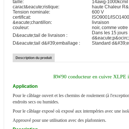
taille:
14awg-1000kcmil
caract&eacute;ristique:
haute Chaleur R&
Tension nominale:
600 V
certificat:
ISO9001/ISO140
&eacute;chantillon:
livraison
couleur:
noir, comme votre 
Dans les 15 jours
D&eacute;tail de livraison :
d&eacute;p&ocirc;
D&eacute;tail d&#39;emballage :
Standard d&#39;e
Description du produit
RW90 conducteur en cuivre XLPE i
Application
Pour le câblage ouvert et les chemins de roulement (à l'exception
endroits secs ou humides.
Pour le câblage exposé où exposé aux intempéries avec une isolati
Approuvé pour une utilisation avec des plafonniers.