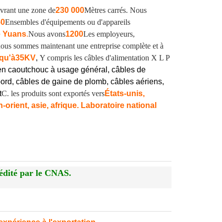
vrant une zone de
230 000
Mètres carrés. Nous
50
Ensembles d'équipements ou d'appareils
e Yuans
.
Nous avons
1200
Les employeurs,
, nous sommes maintenant une entreprise complète et à
qu'à
35KV
,
Y compris les câbles d'alimentation X L P
en caoutchouc à usage général, câbles de
ord, câbles de gaine de plomb, câbles aériens,
t
C. les produits sont exportés vers
États-unis,
orient, asie, afrique. Laboratoire national
édité par le CNAS.