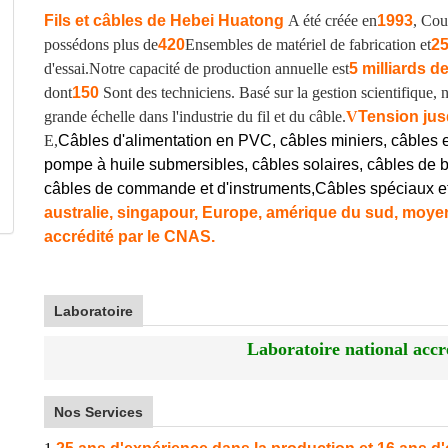
Fils et câbles de Hebei Huatong
A été créée en
1993
, Cou
possédons plus de
420
Ensembles de matériel de fabrication et
2
d'essai.
Notre capacité de production annuelle est
5 milliards d
dont
150
Sont des techniciens. Basé sur la gestion scientifique
grande échelle dans l'industrie du fil et du câble.
V
Tension jus
E,
Câbles d'alimentation en PVC, câbles miniers, câbles 
pompe à huile submersibles, câbles solaires, câbles de b
câbles de commande et d'instruments,
Câbles spéciaux e
australie, singapour, Europe, amérique du sud, moyen-
accrédité par le CNAS.
Laboratoire
Laboratoire national accr
Nos Services