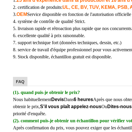
1.
25 ans d'expérience dans la production et 16 ans d'
2. certification de produits:
UL, CE, BV, TUV, KEMA, PSB, 
3.
OEM
Service disponible en fonction de l'autorisation officielle 
4. système de contrôle de qualité Strict.
5. livraison rapide et rétroaction plus rapide que nos concurrents
6. excellente qualité à prix raisonnable.
7. support technique fort (données techniques, dessin, etc.)
8. service de travail d'équipe professionnel pour vous activement
9. Stock disponible, échantillon gratuit est disponible.
FAQ
(1). quand puis-je obtenir le prix?
Nous habituellement
Devis
Dans
6 heures
Après que nous obten
obtenir le prix,
S'il vous plaît appelez-nous
Ou
Dites-nous
priorité d'enquête.
(2). comment puis-je obtenir un échantillon pour vérifier vo
Après confirmation du prix, vous pouvez exiger que les échantillo