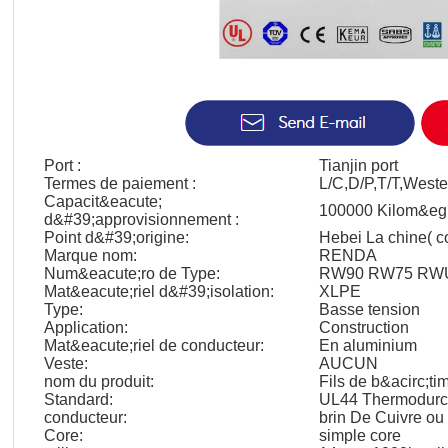
Port :
Tianjin port
Termes de paiement :
L/C,D/P,T/T,West
Capacit&eacute;
100000 Kilom&egr
d&#39;approvisionnement :
Point d&#39;origine:
Hebei La chine( c
Marque nom:
RENDA
Num&eacute;ro de Type:
RW90 RW75 RW
Mat&eacute;riel d&#39;isolation:
XLPE
Type:
Basse tension
Application:
Construction
Mat&eacute;riel de conducteur:
En aluminium
Veste:
AUCUN
nom du produit:
Fils de b&acirc;ti
Standard:
UL44 Thermodurci
conducteur:
brin De Cuivre o
Core:
simple core