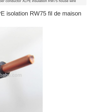
per conductor XLPE insulation RW75 house wire
 isolation RW75 fil de maison