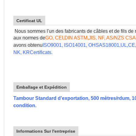
Certificat UL
Nous sommes l'un des fabricants de câbles et de fils de 
aux normes de
GO, CEI,
DIN ASTM,
JIS, NF, AS/NZS CSA 
avons obtenu
ISO9001, ISO14001
, OHSAS18001,
UL
,
CE,
NK, KR
Certificats.
Emballage et Expédition
Tambour Standard d'exportation, 500 mètres/rdum, 
condition.
Informations Sur l'entreprise