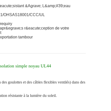
eacute;sistant &Agrave; L&amp;#39;eau
01/OHSAS18001/CCC/UL
requiry
 apr&egrave;s r&eacute;ception de votre
t
xportation tambour
solation simple noyau UL44
 des goulottes et des câbles flexibles ventilés) dans des
on résistante à la lumière du soleil.