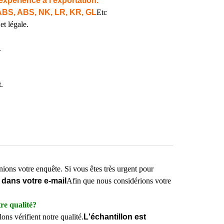
expérience à l'exportation.
ABS, ABS, NK, LR, KR, GL
Etc
et légale.
.
.
ions votre enquête. Si vous êtes très urgent pour
 dans votre e-mail
Afin que nous considérions votre
tre qualité?
ns vérifient notre qualité.
L'échantillon est