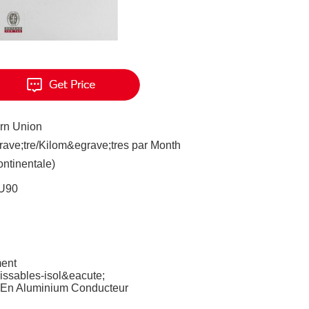
ern Union
ave;tre/Kilom&egrave;tres par Month
ontinentale)
U90
ment
ssables-isol&eacute;
u En Aluminium Conducteur