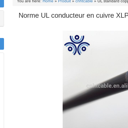
You are here:
Home
»
Produit
»
cnhtcable
»
UL standard cop
Norme UL conducteur en cuivre XLPE