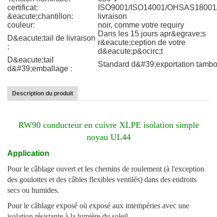
certificat:
ISO9001/ISO14001/OHSAS1800
&eacute;chantillon:
livraison
couleur:
noir, comme votre requiry
Dans les 15 jours apr&egrave;s
D&eacute;tail de livraison
r&eacute;ception de votre
:
d&eacute;p&ocirc;t
D&eacute;tail
Standard d&#39;exportation tambo
d&#39;emballage :
Description du produit
RW90 conducteur en cuivre XLPE isolation simple
noyau UL44
Application
Pour le câblage ouvert et les chemins de roulement (à l'exception
des goulottes et des câbles flexibles ventilés) dans des endroits
secs ou humides.
Pour le câblage exposé où exposé aux intempéries avec une
isolation résistante à la lumière du soleil.