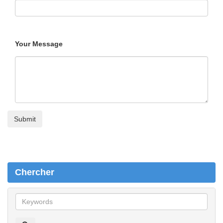
Your Message
Chercher
C
h
e