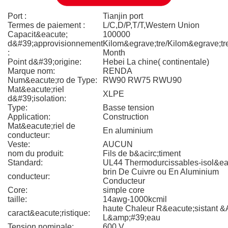
Port :
Tianjin port
Termes de paiement :
L/C,D/P,T/T,Western Union
Capacit&eacute;
100000
d&#39;approvisionnement
Kilom&egrave;tre/Kilom&egrave;tr
:
Month
Point d&#39;origine:
Hebei La chine( continentale)
Marque nom:
RENDA
Num&eacute;ro de Type:
RW90 RW75 RWU90
Mat&eacute;riel
XLPE
d&#39;isolation:
Type:
Basse tension
Application:
Construction
Mat&eacute;riel de
En aluminium
conducteur:
Veste:
AUCUN
nom du produit:
Fils de b&acirc;timent
Standard:
UL44 Thermodurcissables-isol&ea
brin De Cuivre ou En Aluminium
conducteur:
Conducteur
Core:
simple core
taille:
14awg-1000kcmil
haute Chaleur R&eacute;sistant &
caract&eacute;ristique:
L&amp;#39;eau
Tension nominale:
600 V