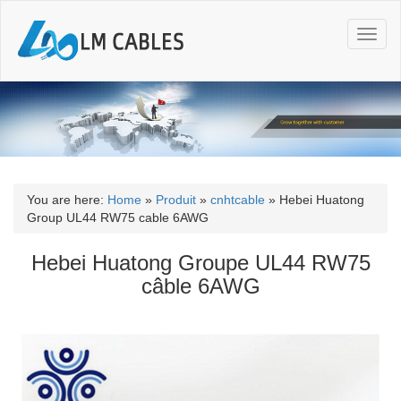
T
o
g
g
l
e
n
a
v
i
You are here:
Home
»
Produit
»
cnhtcable
»
Hebei Huatong
g
Group UL44 RW75 cable 6AWG
a
t
Hebei Huatong Groupe UL44 RW75
i
câble 6AWG
o
n