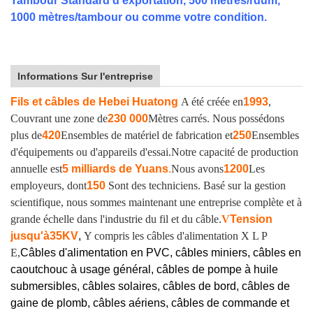
Tambour Standard d'exportation, 500 mètres/rdum,
1000 mètres/tambour ou comme votre condition.
Informations Sur l'entreprise
Fils et câbles de Hebei Huatong
A été créée en
1993
,
Couvrant une zone de
230 000
Mètres carrés. Nous possédons
plus de
420
Ensembles de matériel de fabrication et
250
Ensembles
d'équipements ou d'appareils d'essai.
Notre capacité de production
annuelle est
5 milliards de Yuans
.
Nous avons
1200
Les
employeurs, dont
150
Sont des techniciens. Basé sur la gestion
scientifique, nous sommes maintenant une entreprise complète et à
grande échelle dans l'industrie du fil et du câble.
V
Tension
jusqu'à
35KV
,
Y compris les câbles d'alimentation X L P
E,
Câbles d'alimentation en PVC, câbles miniers, câbles en
caoutchouc à usage général, câbles de pompe à huile
submersibles, câbles solaires, câbles de bord, câbles de
gaine de plomb, câbles aériens, câbles de commande et