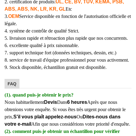
2. certification de produits:
UL, CE, BV, TUV, KEMA, PSB,
ABS, ABS, NK, LR, KR, GL
Etc
3.
OEM
Service disponible en fonction de l'autorisation officielle et
légale.
4. système de contrôle de qualité Strict.
5. livraison rapide et rétroaction plus rapide que nos concurrents.
6. excellente qualité à prix raisonnable.
7. support technique fort (données techniques, dessin, etc.)
8. service de travail d'équipe professionnel pour vous activement.
9. Stock disponible, échantillon gratuit est disponible.
FAQ
(1). quand puis-je obtenir le prix?
Nous habituellement
Devis
Dans
6 heures
Après que nous
obtenions votre enquête. Si vous êtes très urgent pour obtenir le
prix,
S'il vous plaît appelez-nous
Ou
Dites-nous dans
votre e-mail
Afin que nous considérions votre priorité d'enquête.
(2). comment puis-je obtenir un échantillon pour vérifier