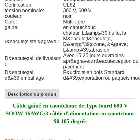
Certification:
UL62
tension nominale:
300 V, 600 V
couleur:
noir
Core:
Multi-core
gaine:
en caoutchouc
chaleur, L&amp;#39;huile, la
M&eacute;t&eacute;o,
r&eacute;siste &agrave;:
D&amp;#39;ozone, &Agrave;
L&amp;#39;abrasion
Avec 15-25 jours ouvrables
D&eacute;tail de livraison
apr&egrave;s r&eacute;ception du
:
paiement
D&eacute;tail
F&ucirc;ts en bois Standard
d&#39;emballage :
d&#39;exportation ou paquets mo
Description du produit
Câble gainé en caoutchouc de Type lourd 600 V
SOOW 16AWG/3 câble d'alimentation en caoutchouc
90 105 degrés