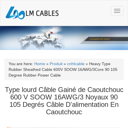
T
o
g
g
l
e
n
a
v
i
You are here:
Home
»
Produit
»
cnhtcable
»
Heavy Type
g
Rubber Sheathed Cable 600V SOOW 16AWG/3Core 90 105
a
Degree Rubber Power Cable
t
i
Type lourd Câble Gainé de Caoutchouc
o
600 V SOOW 16AWG/3 Noyaux 90
n
105 Degrés Câble D'alimentation En
Caoutchouc