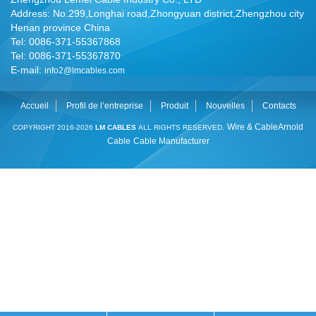
Address: No.299,Longhai road,Zhongyuan district,Zhengzhou city
Henan province China
Tel: 0086-371-55367868
Tel: 0086-371-55367870
E-mail:
info2@lmcables.com
Accueil
Profil de l’entreprise
Produit
Nouvelles
Contacts
Wire & Cable
Arnold
COPYRIGHT 2016-2026
LM CABLES
ALL RIGHTS RESERVED.
Cable
Cable Manufacturer