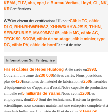
KEMA, TUV, abs, cpe,
Le Bureau Veritas, Lloyd, GL, NK,
KR
Certifications.
W
E
Ont obtenu des certifications UL pour
Câble TC, câble
DLO, RHH/RHW/RHW-2, XHHW/XHHW-2/SIS, THHN,
SER/SEU/USE, MV-90/MV-105, câble MC, câble AC,
TECK 90, SOOW, câble de soudage, câble minier, type
DG, câble PV, câble de bord
Et ainsi de suite.
Informations Sur l'entreprise
Fils et câbles de Hebei Huatong
A été créée en
1993
,
Couvrant une zone de
230 000
Mètres carrés. Nous possédons
plus de
420
Ensembles de matériel de fabrication et
250
Ensembles
d'équipements ou d'appareils d'essai.
Notre capacité de production
annuelle est
5 milliards de Yuans
.
Nous avons
1200
Les
employeurs, dont
150
Sont des techniciens. Basé sur la gestion
scientifique, nous sommes maintenant une entreprise complète et à
grande échelle dans l'industrie du fil et du câble.
V
Tension