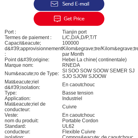
Port :
Tianjin port
Termes de paiement :
L/C,D/A,D/P,T/T
Capacit&eacute;
100000
d&#39;approvisionnement
Kilom&egrave;tre/Kilom&egrave;tr
:
par Month
Point d&#39;origine:
Hebei La chine( continentale)
Marque nom:
RNEDA
SI SOO SOW SOOW SEMER SJ
Num&eacute;ro de Type:
SJO SJOW SJOOW
Mat&eacute;riel
En caoutchouc
d&#39;isolation:
Type:
Basse tension
Application:
Industriel
Mat&eacute;riel de
Cuivre
conducteur:
Veste:
En caoutchouc
nom du produit:
Portable Cordon
Standard:
UL62
conducteur:
Flexible Cuivre
isolation:
Compos&eacute; de caoutchouc