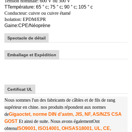
Tension nominale: 600 V ou 300 V
T
Température: 65 ° c; 75 ° c; 90 ° c; 105 ° c
Conducteur: cuivre ou cuivre étamé
Isolation: EPDM/EPR
Gaine:
C
PE/
Néoprène
Spectacle de détail
Emballage et Expédition
Certificat UL
Nous sommes l'un des fabricants de câbles et de fils de rang
supérieur en chine. nos produits répondent aux normes
de
Gigaoctet, norme DIN d'astm, JIS, NF, AS/NZS CSA
GOST
Et ainsi de suite. Nous avons également
Ont
obtenu
ISO9001, ISO14001, OHSAS18001, UL, CE,