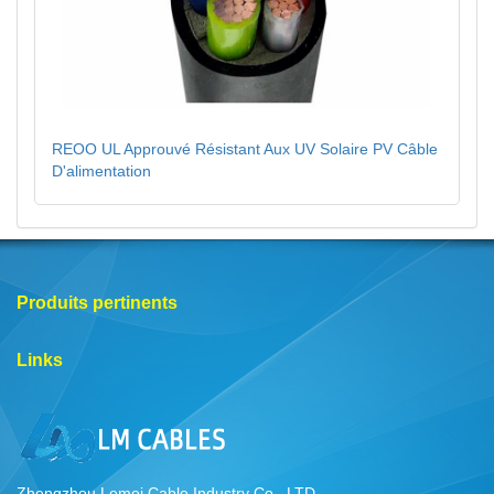
REOO UL Approuvé Résistant Aux UV Solaire PV Câble
D'alimentation
Produits pertinents
Links
Zhengzhou Lemei Cable Industry Co., LTD