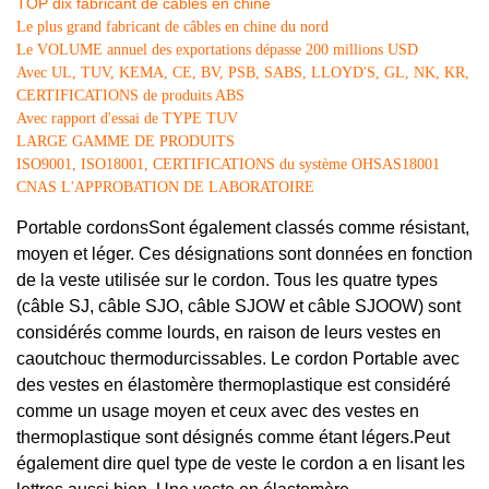
TOP dix fabricant de câbles en chine
Le plus grand fabricant de câbles en chine du nord
Le VOLUME annuel des exportations dépasse 200 millions USD
Avec UL, TUV, KEMA, CE, BV, PSB, SABS, LLOYD'S, GL, NK, KR,
CERTIFICATIONS de produits ABS
Avec rapport d'essai de TYPE TUV
LARGE GAMME DE PRODUITS
ISO9001, ISO18001, CERTIFICATIONS du système OHSAS18001
CNAS L'APPROBATION DE LABORATOIRE
Portable cordons
Sont également classés comme résistant,
moyen et léger. Ces désignations sont données en fonction
de la veste utilisée sur le cordon. Tous les quatre types
(câble SJ, câble SJO, câble SJOW et câble SJOOW) sont
considérés comme lourds, en raison de leurs vestes en
caoutchouc thermodurcissables. Le cordon Portable avec
des vestes en élastomère thermoplastique est considéré
comme un usage moyen et ceux avec des vestes en
thermoplastique sont désignés comme étant légers
.
Peut
également dire quel type de veste le cordon a en lisant les