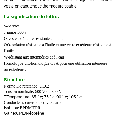
veste en caoutchouc thermodurcissable.
La signification de lettre:
S-Service
J-junior 300 v
O-veste extérieure résistante à l'huile
OO-isolation résistante à l'huile et une veste extérieure résistante à
l'huile
W-résistant aux intempéries et à l'eau
Homologué UL/homologué CSA pour une utilisation intérieure
ou extérieure.
Structure
Norme De référence: UL62
Tension nominale: 600 V ou 300 V
T
Température: 65 ° c; 75 ° c; 90 ° c; 105 ° c
Conducteur: cuivre ou cuivre étamé
Isolation: EPDM/EPR
Gaine:
C
PE/
Néoprène