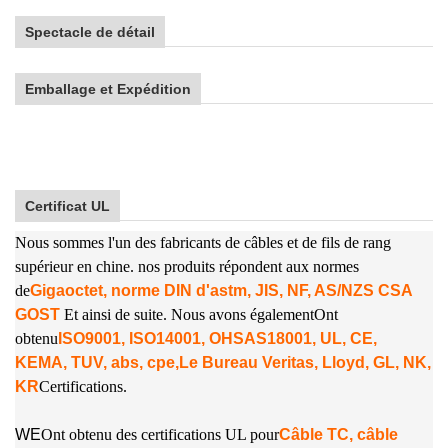
Spectacle de détail
Emballage et Expédition
Certificat UL
Nous sommes l'un des fabricants de câbles et de fils de rang
supérieur en chine. nos produits répondent aux normes
de
Gigaoctet, norme DIN d'astm, JIS, NF, AS/NZS CSA
GOST
Et ainsi de suite. Nous avons également
Ont
obtenu
ISO9001, ISO14001, OHSAS18001, UL, CE,
KEMA, TUV, abs, cpe,
Le Bureau Veritas, Lloyd, GL, NK,
KR
Certifications.
W
E
Ont obtenu des certifications UL pour
Câble TC, câble