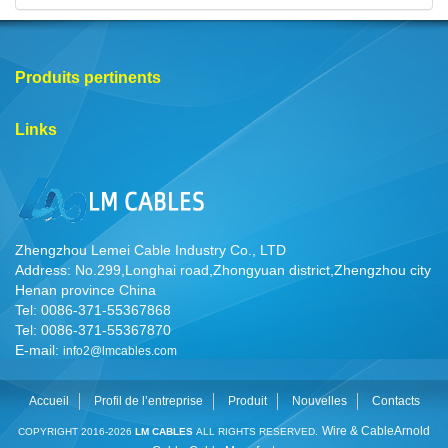
Produits pertinents
Links
Zhengzhou Lemei Cable Industry Co., LTD
Address: No.299,Longhai road,Zhongyuan district,Zhengzhou city
Henan province China
Tel: 0086-371-55367868
Tel: 0086-371-55367870
E-mail:
info2@lmcables.com
Accueil
Profil de l’entreprise
Produit
Nouvelles
Contacts
Wire & Cable
Arnold
COPYRIGHT 2016-2026
LM CABLES
ALL RIGHTS RESERVED.