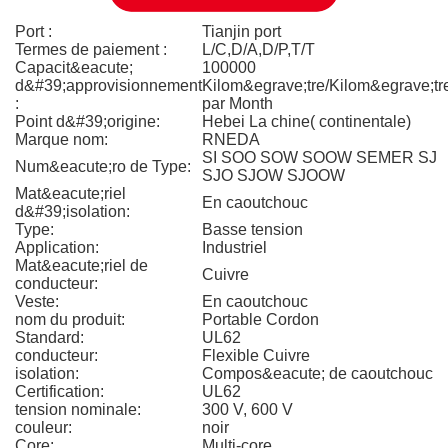
Port :
Tianjin port
Termes de paiement :
L/C,D/A,D/P,T/T
Capacit&eacute;
100000
d&#39;approvisionnement
Kilom&egrave;tre/Kilom&egrave;tr
:
par Month
Point d&#39;origine:
Hebei La chine( continentale)
Marque nom:
RNEDA
SI SOO SOW SOOW SEMER SJ
Num&eacute;ro de Type:
SJO SJOW SJOOW
Mat&eacute;riel
En caoutchouc
d&#39;isolation:
Type:
Basse tension
Application:
Industriel
Mat&eacute;riel de
Cuivre
conducteur:
Veste:
En caoutchouc
nom du produit:
Portable Cordon
Standard:
UL62
conducteur:
Flexible Cuivre
isolation:
Compos&eacute; de caoutchouc
Certification:
UL62
tension nominale:
300 V, 600 V
couleur:
noir
Core:
Multi-core