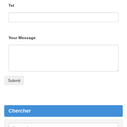
Tel
Your Message
Chercher
C