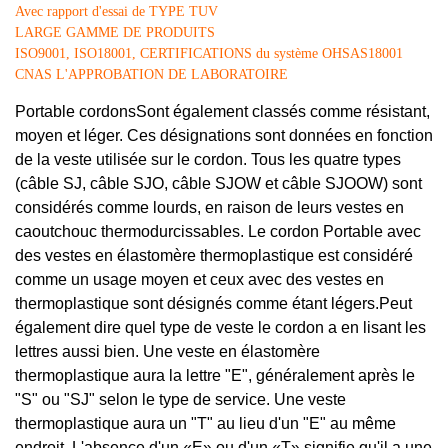
Avec rapport d'essai de TYPE TUV
LARGE GAMME DE PRODUITS
ISO9001, ISO18001, CERTIFICATIONS du système OHSAS18001
CNAS L'APPROBATION DE LABORATOIRE
Portable cordons
Sont également classés comme résistant,
moyen et léger. Ces désignations sont données en fonction
de la veste utilisée sur le cordon. Tous les quatre types
(câble SJ, câble SJO, câble SJOW et câble SJOOW) sont
considérés comme lourds, en raison de leurs vestes en
caoutchouc thermodurcissables. Le cordon Portable avec
des vestes en élastomère thermoplastique est considéré
comme un usage moyen et ceux avec des vestes en
thermoplastique sont désignés comme étant légers
.
Peut
également dire quel type de veste le cordon a en lisant les
lettres aussi bien. Une veste en élastomère
thermoplastique aura la lettre "E", généralement après le
"S" ou "SJ" selon le type de service. Une veste
thermoplastique aura un "T" au lieu d'un "E" au même
endroit. L'absence d'un «E» ou d'un «T» signifie qu'il a une