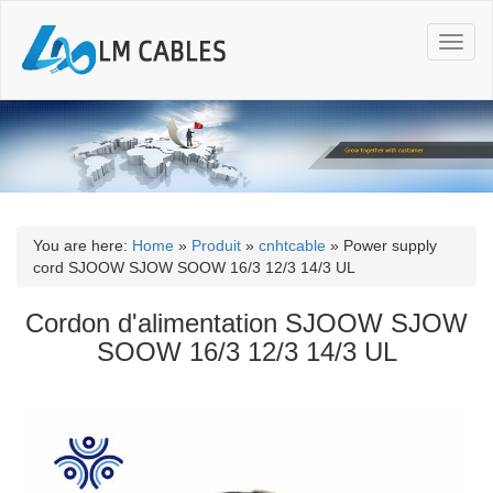
T
o
g
g
l
e
n
a
v
i
You are here:
Home
»
Produit
»
cnhtcable
»
Power supply
g
cord SJOOW SJOW SOOW 16/3 12/3 14/3 UL
a
t
Cordon d'alimentation SJOOW SJOW
i
SOOW 16/3 12/3 14/3 UL
o
n