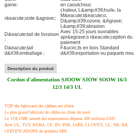
gaine:
en caoutchouc
chaleur, L&amp;#39;huile, la
M&eacute;t&eacute;o,
r&eacute;siste &agrave;:
D&amp;#39;ozone, &Agrave;
L&amp;#39;abrasion
Avec 15-25 jours ouvrables
D&eacute;tail de livraison
apr&egrave;s r&eacute;ception du
:
paiement
D&eacute;tail
F&ucirc;ts en bois Standard
d&#39;emballage :
d&#39;exportation ou paquets mo
Description du produit
Cordon d'alimentation SJOOW SJOW SOOW 16/3
12/3 14/3 UL
TOP dix fabricant de câbles en chine
Le plus grand fabricant de câbles en chine du nord
Le VOLUME annuel des exportations dépasse 200 millions USD
Avec UL, TUV, KEMA, CE, BV, PSB, SABS, LLOYD'S, GL, NK, KR,
CERTIFICATIONS de produits ABS