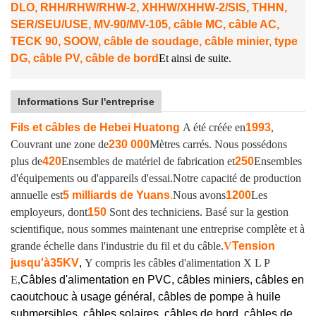
DLO, RHH/RHW/RHW-2, XHHW/XHHW-2/SIS, THHN,
SER/SEU/USE, MV-90/MV-105, câble MC, câble AC,
TECK 90, SOOW, câble de soudage, câble minier, type
DG, câble PV, câble de bord
Et ainsi de suite.
Informations Sur l'entreprise
Fils et câbles de Hebei Huatong
A été créée en
1993
,
Couvrant une zone de
230 000
Mètres carrés. Nous possédons
plus de
420
Ensembles de matériel de fabrication et
250
Ensembles
d'équipements ou d'appareils d'essai.
Notre capacité de production
annuelle est
5 milliards de Yuans
.
Nous avons
1200
Les
employeurs, dont
150
Sont des techniciens. Basé sur la gestion
scientifique, nous sommes maintenant une entreprise complète et à
grande échelle dans l'industrie du fil et du câble.
V
Tension
jusqu'à
35KV
,
Y compris les câbles d'alimentation X L P
E,
Câbles d'alimentation en PVC, câbles miniers, câbles en
caoutchouc à usage général, câbles de pompe à huile
submersibles, câbles solaires, câbles de bord, câbles de