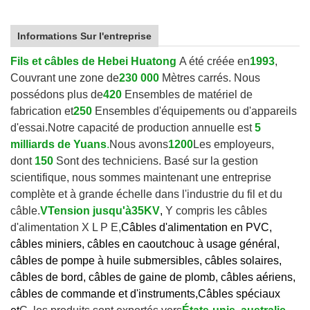
Informations Sur l'entreprise
Fils et câbles de Hebei Huatong
A été créée en
1993
,
Couvrant une zone de
230 000
Mètres carrés. Nous
possédons plus de
420
Ensembles de matériel de
fabrication et
250
Ensembles d'équipements ou d'appareils
d'essai.
Notre capacité de production annuelle est
5
milliards de Yuans
.
Nous avons
1200
Les employeurs,
dont
150
Sont des techniciens. Basé sur la gestion
scientifique, nous sommes maintenant une entreprise
complète et à grande échelle dans l'industrie du fil et du
câble.
V
Tension jusqu'à
35KV
,
Y compris les câbles
d'alimentation X L P E,
Câbles d'alimentation en PVC,
câbles miniers, câbles en caoutchouc à usage général,
câbles de pompe à huile submersibles, câbles solaires,
câbles de bord, câbles de gaine de plomb, câbles aériens,
câbles de commande et d'instruments,
Câbles spéciaux