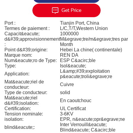
Port :
Tianjin Port, China
Termes de paiement :
L/C,T/T,Western Union
Capacit&eacute;
1000000
d&#39;approvisionnement
M&egrave;tre/m&egrave;tres par
:
Month
Point d&#39;origine:
Hebei La chine( continentale)
Marque nom:
REN DA
Num&eacute;ro de Type:
ESP C&acirc;ble
Type:
Isol&eacute;
L&amp;#39;exploitation
Application:
p&eacute;troli&egrave;re
Mat&eacute;riel de
Cuivre
conducteur:
Type de conducteur:
solid
Mat&eacute;riel
En caoutchouc
d&#39;isolation:
Certification:
UL Certificat
Tension nominale:
3-6KV
isolation:
EPR, n&eacute;opr&egrave;ne
Inter Verrouill&eacute;
blind&eacute;:
Blind&eacute; C&acirc;ble