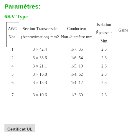
Paramètres:
6KV Type
Isolation
AWG
Section Transversale
Conducteur
Gaine É
Épaisseur
m
Non.
(Approximation) mm2
Non./diamètre mm
Mm
3 × 42.4
1/7. 35
2.3
1
1
2
3 × 33.6
1/6. 54
2.3
1
4
3 × 21.1
1/5. 19
2.3
1
5
3 × 16.8
1/4. 62
2.3
1
6
3 × 13.3
1/4. 12
2.3
1
7
3 × 10.6
1/3. 60
2.3
1
Certificat UL