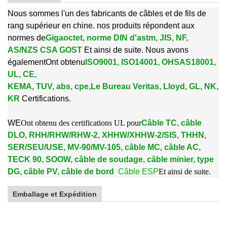
Nous sommes l'un des fabricants de câbles et de fils de
rang supérieur en chine. nos produits répondent aux
normes de
Gigaoctet, norme DIN d'astm, JIS, NF,
AS/NZS CSA GOST
Et ainsi de suite. Nous avons
également
Ont obtenu
ISO9001, ISO14001, OHSAS18001,
UL, CE,
KEMA, TUV, abs, cpe,
Le Bureau Veritas, Lloyd, GL, NK,
KR
Certifications.
W
E
Ont obtenu des certifications UL pour
Câble TC, câble
DLO, RHH/RHW/RHW-2, XHHW/XHHW-2/SIS, THHN,
SER/SEU/USE, MV-90/MV-105, câble MC, câble AC,
TECK 90, SOOW, câble de soudage, câble minier, type
DG, câble PV, câble de bord
Câble ESP
Et ainsi de suite.
Emballage et Expédition