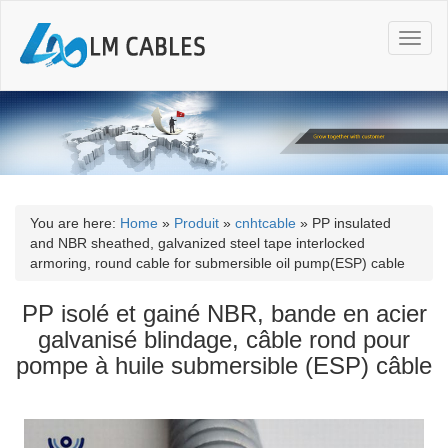
T
o
g
g
l
e
n
a
v
i
You are here:
Home
»
Produit
»
cnhtcable
»
PP insulated
g
and NBR sheathed, galvanized steel tape interlocked
a
armoring, round cable for submersible oil pump(ESP) cable
t
i
PP isolé et gainé NBR, bande en acier
o
galvanisé blindage, câble rond pour
n
pompe à huile submersible (ESP) câble