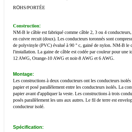
R
O
HS/PORTÉE
Construction
:
NM-B le câble est fabriqué comme câble 2, 3 ou 4 conducteurs, a
en cuivre recuit (doux). Les conducteurs toronnés sont compress
de polyvinyle (PVC) évalué à 90 ° c, gainé de nylon. NM-B le câbl
l'installation. La gaine de câble est codée par couleur pour une i
12 AWG, Orange-10 AWG et noir-8 AWG et 6 AWG.
Montage:
Les constructions à deux conducteurs ont les conducteurs isolés 
papier et posé parallèlement entre les conducteurs isolés. La con
papier avant d'appliquer la veste. Les constructions à trois cond
posés parallèlement les uns aux autres. Le fil de terre est envel
conducteur isolé.
Spécification: