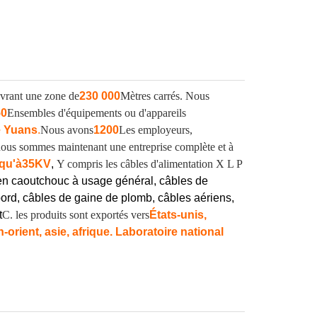
vrant une zone de
230 000
Mètres carrés. Nous
50
Ensembles d'équipements ou d'appareils
e Yuans
.
Nous avons
1200
Les employeurs,
, nous sommes maintenant une entreprise complète et à
qu'à
35KV
,
Y compris les câbles d'alimentation X L P
en caoutchouc à usage général, câbles de
ord, câbles de gaine de plomb, câbles aériens,
t
C. les produits sont exportés vers
États-unis,
orient, asie, afrique. Laboratoire national