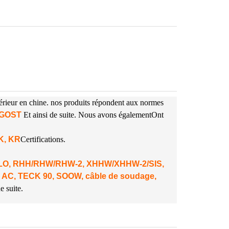
périeur en chine. nos produits répondent aux normes
A GOST
Et ainsi de suite. Nous avons également
Ont
NK, KR
Certifications.
 DLO, RHH/RHW/RHW-2, XHHW/XHHW-2/SIS,
 AC, TECK 90, SOOW, câble de soudage,
e suite.