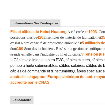
Informations Sur l'entreprise
Fils et câbles de Hebei Huatong
A été créée en
1993
, Cou
possédons plus de
420
Ensembles de matériel de fabrication et
2
d'essai.
Notre capacité de production annuelle est
5 milliards d
dont
150
Sont des techniciens. Basé sur la gestion scientifique
grande échelle dans l'industrie du fil et du câble.
V
Tension jus
E,
Câbles d'alimentation en PVC, câbles miniers, câbles 
pompe à huile submersibles, câbles solaires, câbles de b
câbles de commande et d'instruments,
Câbles spéciaux e
australie, singapour, Europe, amérique du sud, moyen-
accrédité par le CNAS.
Laboratoire