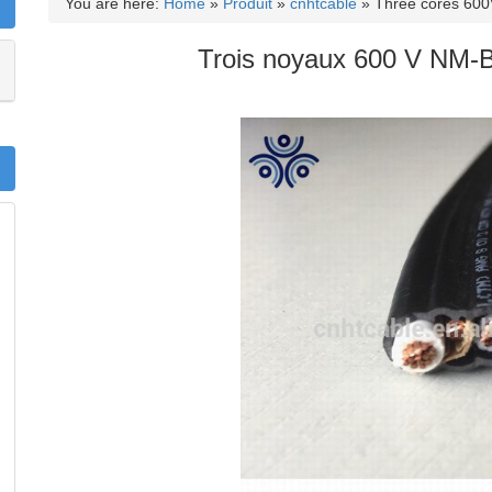
You are here:
Home
»
Produit
»
cnhtcable
»
Three cores 600V
Trois noyaux 600 V NM-B 