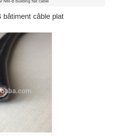
 NM-B building flat cable
bâtiment câble plat