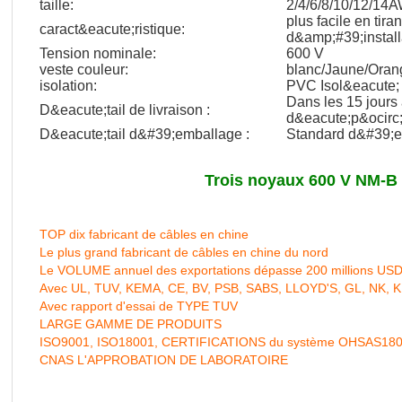
taille:
2/4/6/8/10/12/14
plus facile en tira
caract&eacute;ristique:
d&amp;#39;install
Tension nominale:
600 V
veste couleur:
blanc/Jaune/Oran
isolation:
PVC Isol&eacute; 
Dans les 15 jours
D&eacute;tail de livraison :
d&eacute;p&ocirc;
D&eacute;tail d&#39;emballage :
Standard d&#39;e
Trois noyaux 600 V NM-B 
TOP dix fabricant de câbles en chine
Le plus grand fabricant de câbles en chine du nord
Le VOLUME annuel des exportations dépasse 200 millions US
Avec UL, TUV, KEMA, CE, BV, PSB, SABS, LLOYD'S, GL, NK, 
Avec rapport d'essai de TYPE TUV
LARGE GAMME DE PRODUITS
ISO9001, ISO18001, CERTIFICATIONS du système OHSAS18
CNAS L'APPROBATION DE LABORATOIRE