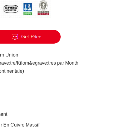
ern Union
ave;tre/Kilom&egrave;tres par Month
ontinentale)
ment
r En Cuivre Massif