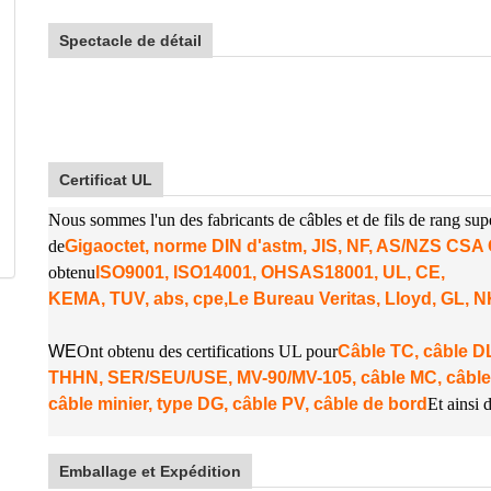
Spectacle de détail
Certificat UL
Nous sommes l'un des fabricants de câbles et de fils de rang su
de
Gigaoctet, norme DIN d'astm, JIS, NF, AS/NZS CS
obtenu
ISO9001, ISO14001, OHSAS18001, UL, CE,
KEMA, TUV, abs, cpe,
Le Bureau Veritas, Lloyd, GL, 
W
E
Ont obtenu des certifications UL pour
Câble TC, câble
THHN, SER/SEU/USE, MV-90/MV-105, câble MC, câble
câble minier, type DG, câble PV, câble de bord
Et ainsi d
Emballage et Expédition