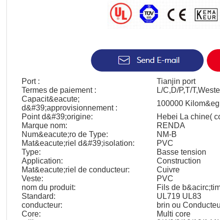
Port :
Tianjin port
Termes de paiement :
L/C,D/P,T/T,West
Capacit&eacute;
100000 Kilom&egr
d&#39;approvisionnement :
Point d&#39;origine:
Hebei La chine( c
Marque nom:
RENDA
Num&eacute;ro de Type:
NM-B
Mat&eacute;riel d&#39;isolation:
PVC
Type:
Basse tension
Application:
Construction
Mat&eacute;riel de conducteur:
Cuivre
Veste:
PVC
nom du produit:
Fils de b&acirc;ti
Standard:
UL719 UL83
conducteur:
brin ou Conducteu
Core:
Multi core