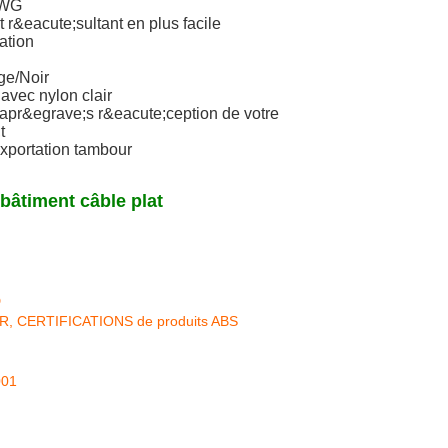
AWG
nt r&eacute;sultant en plus facile
ation
ge/Noir
avec nylon clair
 apr&egrave;s r&eacute;ception de votre
t
xportation tambour
bâtiment câble plat
D
KR, CERTIFICATIONS de produits ABS
001