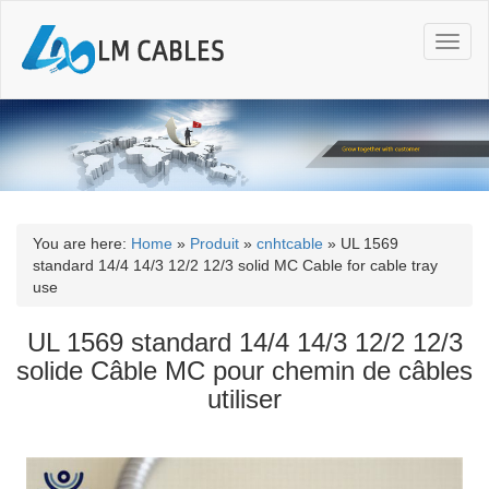
T
o
g
g
l
e
n
a
v
i
You are here:
Home
»
Produit
»
cnhtcable
»
UL 1569
g
standard 14/4 14/3 12/2 12/3 solid MC Cable for cable tray
a
use
t
i
UL 1569 standard 14/4 14/3 12/2 12/3
o
solide Câble MC pour chemin de câbles
n
utiliser