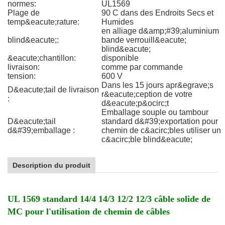
normes:
UL1569
Plage de
90 C dans des Endroits Secs et
temp&eacute;rature:
Humides
en alliage d&amp;#39;aluminium
blind&eacute;:
bande verrouill&eacute;
blind&eacute;
&eacute;chantillon:
disponible
livraison:
comme par commande
tension:
600 V
Dans les 15 jours apr&egrave;s
D&eacute;tail de livraison
r&eacute;ception de votre
:
d&eacute;p&ocirc;t
Emballage souple ou tambour
D&eacute;tail
standard d&#39;exportation pour
d&#39;emballage :
chemin de c&acirc;bles utiliser un
c&acirc;ble blind&eacute;
Description du produit
UL 1569 standard 14/4 14/3 12/2 12/3 câble solide de
MC pour l'utilisation de chemin de câbles