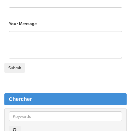
Your Message
Chercher
C
h
e