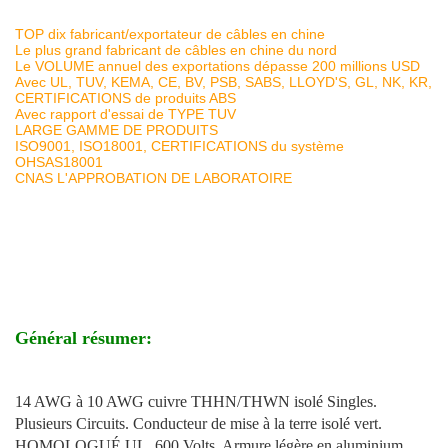
TOP dix fabricant/exportateur de câbles en chine
Le plus grand fabricant de câbles en chine du nord
Le VOLUME annuel des exportations dépasse 200 millions USD
Avec UL, TUV, KEMA, CE, BV, PSB, SABS, LLOYD'S, GL, NK, KR,
CERTIFICATIONS de produits ABS
Avec rapport d'essai de TYPE TUV
LARGE GAMME DE PRODUITS
ISO9001, ISO18001, CERTIFICATIONS du système
OHSAS18001
CNAS L'APPROBATION DE LABORATOIRE
Général résumer:
14 AWG à 10 AWG cuivre THHN/THWN isolé Singles.
Plusieurs Circuits. Conducteur de mise à la terre isolé vert.
HOMOLOGUÉ UL. 600 Volts. Armure légère en aluminium.