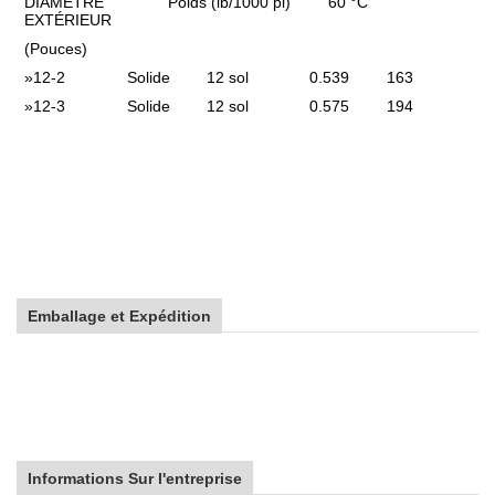
DIAMÈTRE
Poids (lb/1000 pi)
60 °C
EXTÉRIEUR
(Pouces)
»
12-2
Solide
12 sol
0.539
163
»
12-3
Solide
12 sol
0.575
194
Emballage et Expédition
Informations Sur l'entreprise