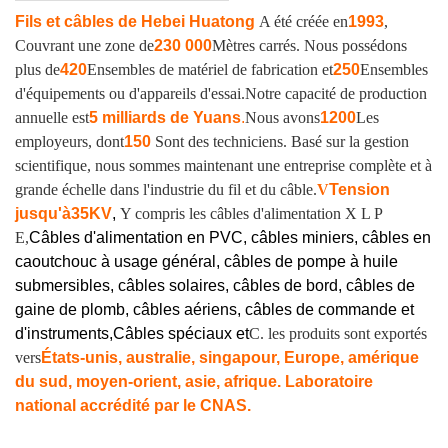
Fils et câbles de Hebei Huatong
A été créée en
1993
,
Couvrant une zone de
230 000
Mètres carrés. Nous possédons
plus de
420
Ensembles de matériel de fabrication et
250
Ensembles
d'équipements ou d'appareils d'essai.
Notre capacité de production
annuelle est
5 milliards de Yuans
.
Nous avons
1200
Les
employeurs, dont
150
Sont des techniciens. Basé sur la gestion
scientifique, nous sommes maintenant une entreprise complète et à
grande échelle dans l'industrie du fil et du câble.
V
Tension
jusqu'à
35KV
,
Y compris les câbles d'alimentation X L P
E,
Câbles d'alimentation en PVC, câbles miniers, câbles en
caoutchouc à usage général, câbles de pompe à huile
submersibles, câbles solaires, câbles de bord, câbles de
gaine de plomb, câbles aériens, câbles de commande et
d'instruments,
Câbles spéciaux et
C. les produits sont exportés
vers
États-unis, australie, singapour, Europe, amérique
du sud, moyen-orient, asie, afrique. Laboratoire
national accrédité par le CNAS.