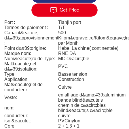
Port :
Tianjin port
Termes de paiement :
T/T
Capacit&eacute;
500
d&#39;approvisionnement
Kilom&egrave;tre/Kilom&egrave;tr
:
par Month
Point d&#39;origine:
Hebei La chine( continentale)
Marque nom:
RNE DA
Num&eacute;ro de Type:
MC c&acirc;ble
Mat&eacute;riel
PVC
d&#39;isolation:
Type:
Basse tension
Application:
Construction
Mat&eacute;riel de
Cuivre
conducteur:
en alliage d&amp;#39;aluminium
Veste:
bande blind&eacute;s
chemin de c&acirc;bles
nom:
blind&eacute;s c&acirc;ble
conducteur:
cuivre
isol&eacute;:
PVC/nylon
Core:
2 + 1,3 + 1