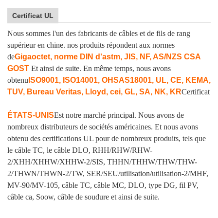
Certificat UL
Nous sommes l'un des fabricants de câbles et de fils de rang
supérieur en chine. nos produits répondent aux normes
de
Gigaoctet, norme DIN d'astm, JIS, NF, AS/NZS CSA
GOST
Et ainsi de suite. En même temps, nous avons
obtenu
ISO9001, ISO14001, OHSAS18001, UL, CE, KEMA,
TUV, Bureau Veritas, Lloyd, cei, GL, SA, NK, KR
Certificat
ÉTATS-UNIS
Est notre marché principal. Nous avons de
nombreux distributeurs de sociétés américaines. Et nous avons
obtenu des certifications UL pour de nombreux produits, tels que
le câble TC, le câble DLO, RHH/RHW/RHW-
2/XHH/XHHW/XHHW-2/SIS, THHN/THHW/THW/THW-
2/THWN/THWN-2/TW, SER/SEU/utilisation/utilisation-2/MHF,
MV-90/MV-105, câble TC, câble MC, DLO, type DG, fil PV,
câble ca, Soow, câble de soudure et ainsi de suite.