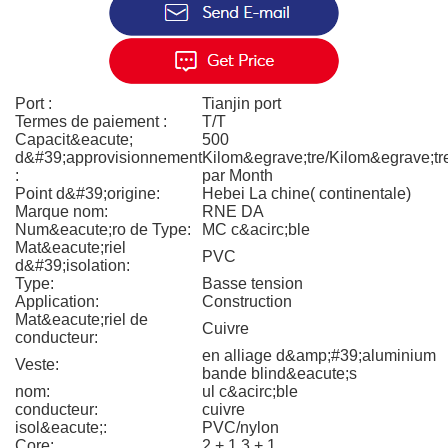
Port :
Tianjin port
Termes de paiement :
T/T
Capacit&eacute;
500
d&#39;approvisionnement
Kilom&egrave;tre/Kilom&egrave;tr
:
par Month
Point d&#39;origine:
Hebei La chine( continentale)
Marque nom:
RNE DA
Num&eacute;ro de Type:
MC c&acirc;ble
Mat&eacute;riel
PVC
d&#39;isolation:
Type:
Basse tension
Application:
Construction
Mat&eacute;riel de
Cuivre
conducteur:
en alliage d&amp;#39;aluminium
Veste:
bande blind&eacute;s
nom:
ul c&acirc;ble
conducteur:
cuivre
isol&eacute;:
PVC/nylon
Core:
2 + 1,3 + 1