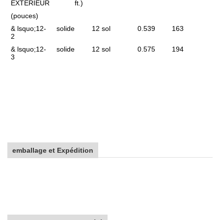
EXTÉRIEUR
ft.)
(pouces)
& lsquo;
12-
solide
12 sol
0.539
163
2
& lsquo;
12-
solide
12 sol
0.575
194
3
emballage et Expédition