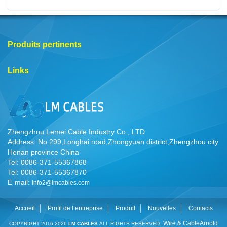
Produits pertinents
Links
Zhengzhou Lemei Cable Industry Co., LTD
Address: No.299,Longhai road,Zhongyuan district,Zhengzhou city
Henan province China
Tel: 0086-371-55367868
Tel: 0086-371-55367870
E-mail:
info2@lmcables.com
Accueil
Profil de l’entreprise
Produit
Nouvelles
Contacts
Wire & Cable
Arnold
COPYRIGHT 2016-2026
LM CABLES
ALL RIGHTS RESERVED.