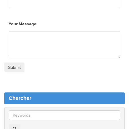
Your Message
Chercher
C
h
e