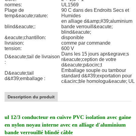
normes:
UL1569
Plage de
90 C dans des Endroits Secs et
temp&eacute;rature:
Humides
en alliage d&amp;#39;aluminium
blind&eacute;:
bande verrouill&eacute;
blind&eacute;
&eacute;chantillon:
disponible
livraison:
comme par commande
tension:
600 V
Dans les 15 jours apr&egrave;s
D&eacute;tail de livraison
r&eacute;ception de votre
:
d&eacute;p&ocirc;t
Emballage souple ou tambour
D&eacute;tail
standard d&#39;exportation pour
d&#39;emballage :
c&acirc;ble homologu&eacute; UL
Description du produit
ul 12/3 conducteur en cuivre PVC isolation avec gaine
en nylon noyau interne avec en alliage d'aluminium
bande verrouillé blindé câble