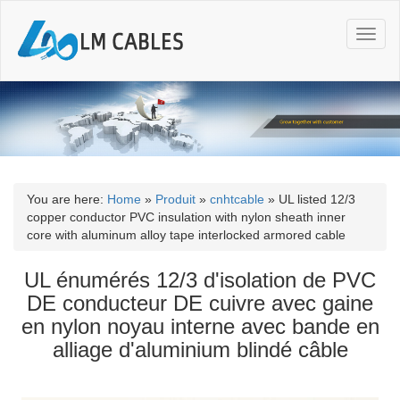
T
o
g
g
l
e
n
a
v
i
You are here:
Home
»
Produit
»
cnhtcable
»
UL listed 12/3
g
copper conductor PVC insulation with nylon sheath inner
a
core with aluminum alloy tape interlocked armored cable
t
i
UL énumérés 12/3 d'isolation de PVC
o
DE conducteur DE cuivre avec gaine
n
en nylon noyau interne avec bande en
alliage d'aluminium blindé câble