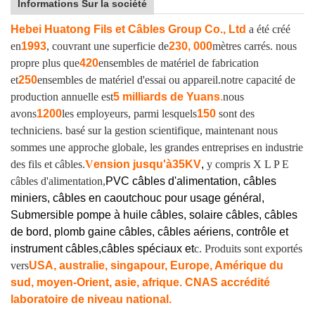
Informations Sur la société
Hebei Huatong Fils et Câbles Group Co., Ltd
a été créé
en
1993
, couvrant une superficie de
230, 000
mètres carrés. nous
propre plus que
420
ensembles de matériel de fabrication
et
250
ensembles de matériel d'essai ou appareil.
notre capacité de
production annuelle est
5 milliards de Yuans
.
nous
avons
1200
les employeurs, parmi lesquels
150
sont des
techniciens. basé sur la gestion scientifique, maintenant nous
sommes une approche globale, les grandes entreprises en industrie
des fils et câbles.
V
ension jusqu'à
35KV
,
y compris X L P E
câbles d'alimentation,
PVC câbles d'alimentation, câbles
miniers, câbles en caoutchouc pour usage général,
Submersible pompe à huile câbles, solaire câbles, câbles
de bord, plomb gaine câbles, câbles aériens, contrôle et
instrument câbles,
câbles spéciaux et
c. Produits sont exportés
vers
USA, australie, singapour, Europe, Amérique du
sud, moyen-Orient, asie, afrique. CNAS accrédité
laboratoire de niveau national.