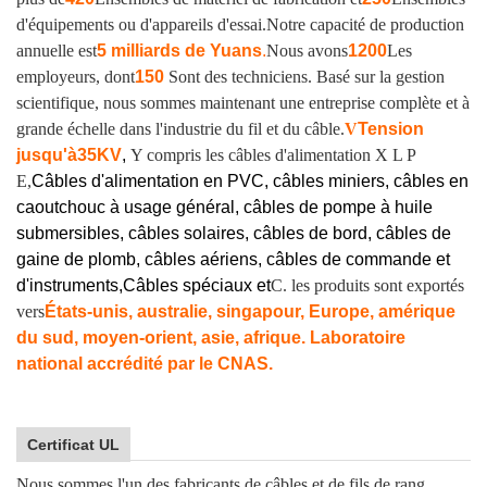
d'équipements ou d'appareils d'essai.
Notre capacité de production
annuelle est
5 milliards de Yuans
.
Nous avons
1200
Les
employeurs, dont
150
Sont des techniciens. Basé sur la gestion
scientifique, nous sommes maintenant une entreprise complète et à
grande échelle dans l'industrie du fil et du câble.
V
Tension
jusqu'à
35KV
,
Y compris les câbles d'alimentation X L P
E,
Câbles d'alimentation en PVC, câbles miniers, câbles en
caoutchouc à usage général, câbles de pompe à huile
submersibles, câbles solaires, câbles de bord, câbles de
gaine de plomb, câbles aériens, câbles de commande et
d'instruments,
Câbles spéciaux et
C. les produits sont exportés
vers
États-unis, australie, singapour, Europe, amérique
du sud, moyen-orient, asie, afrique. Laboratoire
national accrédité par le CNAS.
Certificat UL
Nous sommes l'un des fabricants de câbles et de fils de rang