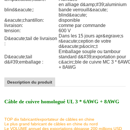
en alliage d&amp;#39;aluminium
blind&eacute;:
bande verrouill&eacute;
blind&eacute;
&eacute;chantillon:
disponible
livraison:
comme par commande
tension:
600 V
Dans les 15 jours apr&egrave;s
D&eacute;tail de livraison
r&eacute;ception de votre
:
d&eacute;p&ocirc;t
Emballage souple ou tambour
D&eacute;tail
standard d&#39;exportation pour
d&#39;emballage :
c&acirc;ble de cuivre MC 3 * 6AW
+ 8AWG
Description du produit
Câble de cuivre homologué UL 3 * 6AWG + 8AWG
TOP dix fabricant/exportateur de câbles en chine
Le plus grand fabricant de câbles en chine du nord
Le VOLUME annuel des exportations dépasse 200 millions USD