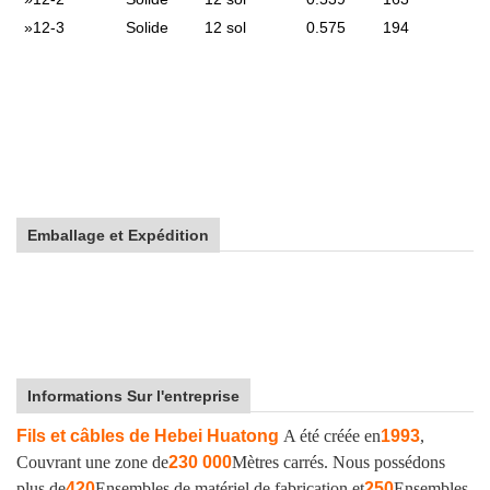
»
12-3
Solide
12 sol
0.575
194
Emballage et Expédition
Informations Sur l'entreprise
Fils et câbles de Hebei Huatong
A été créée en
1993
,
Couvrant une zone de
230 000
Mètres carrés. Nous possédons
plus de
420
Ensembles de matériel de fabrication et
250
Ensembles