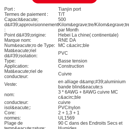
Port :
Tianjin port
Termes de paiement :
T/T
Capacit&eacute;
500
d&#39;approvisionnement
Kilom&egrave;tre/Kilom&egrave;tr
:
par Month
Point d&#39;origine:
Hebei La chine( continentale)
Marque nom:
RNE DA
Num&eacute;ro de Type:
MC c&acirc;ble
Mat&eacute;riel
PVC
d&#39;isolation:
Type:
Basse tension
Application:
Construction
Mat&eacute;riel de
Cuivre
conducteur:
en alliage d&amp;#39;aluminium
Veste:
bande blind&eacute;s
3 * 6AWG + 8AWG cuivre MC
nom:
c&acirc;ble
conducteur:
cuivre
isol&eacute;:
PVC/nylon
Core:
2 + 1,3 + 1
normes:
UL1569
Plage de
90 C dans des Endroits Secs et
temp&eacute;rature:
Humides