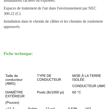
Installations cachées ou exposées.
Espaces de traitement de l'air dans l'environnement par NEC
300.22 (C).
Installation dans le chemin de câbles et les chemins de roulement
approuvés.
Fiche technique:
Taille de
TYPE DE
MISE À LA TERRE
conducteur
CONDUCTEUR
ISOLÉE
(AWG)
CONDUCTEUR (AWG)
DIAMÈTRE
Poids (lb/1000 pi)
60 °C
EXTÉRIEUR
(Pouces)
»
12-2
Solide
12 sol
0.539
163