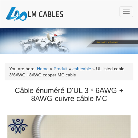
T
o
g
g
l
e
n
a
v
i
You are here:
Home
»
Produit
»
cnhtcable
»
UL listed cable
g
3*6AWG +8AWG copper MC cable
a
t
Câble énuméré D'UL 3 * 6AWG +
i
8AWG cuivre câble MC
o
n